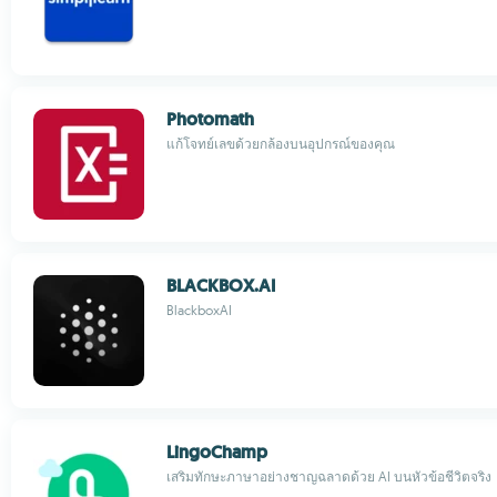
Photomath
แก้โจทย์เลขด้วยกล้องบนอุปกรณ์ของคุณ
BLACKBOX.AI
BlackboxAI
LingoChamp
เสริมทักษะภาษาอย่างชาญฉลาดด้วย AI บนหัวข้อชีวิตจริง