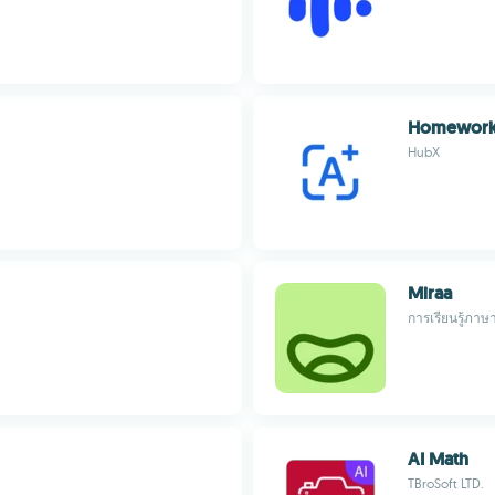
Homework
HubX
Miraa
การเรียนรู้ภาษ
AI Math
TBroSoft LTD.