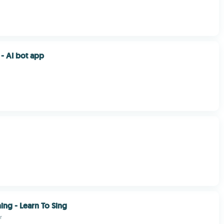
- AI bot app
ing - Learn To Sing
r