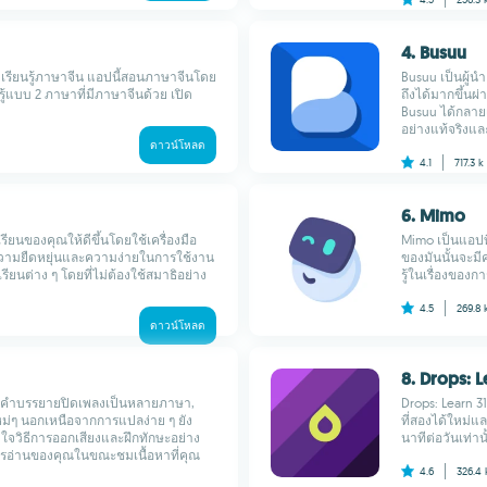
4. Busuu
ับเรียนรู้ภาษาจีน แอปนี้สอนภาษาจีนโดย
Busuu เป็นผู้น
รู้แบบ 2 ภาษาที่มีภาษาจีนด้วย เปิด
ถึงได้มากขึ้น
Busuu ได้กลายเ
อย่างแท้จริงและวิ
ดาวน์โหลด
4.1
717.3 k
6. Mimo
รียนของคุณให้ดีขึ้นโดยใช้เครื่องมือ
Mimo เป็นแอปที
ณความยืดหยุ่นและความง่ายในการใช้งาน
ของมันนั้นจะมี
ยนต่าง ๆ โดยที่ไม่ต้องใช้สมาธิอย่าง
รู้ในเรื่องของ
4.5
269.8
ดาวน์โหลด
8. Drops: 
ือคำบรรยายปิดเพลงเป็นหลายภาษา,
Drops: Learn 3
าใหม่ๆ นอกเหนือจากการแปลง่าย ๆ ยัง
ที่สองได้ใหม่แ
าใจวิธีการออกเสียงและฝึกทักษะอย่าง
นาทีต่อวันเท่านั้
ารอ่านของคุณในขณะชมเนื้อหาที่คุณ
4.6
326.4