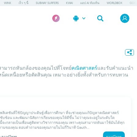
WINK
เร็ว ๆ นี้
SUBWAY SURFERS
KWAI
แอป AI ท้องถิ่น
WORLDBOX
GOOG
 คุณสามารถหันกล้องของคุณไปที่โจทย์
คณิตศาสตร์
และรับคำแนะนำ
หน็ดเหนื่อยหรือตัดสินคุณ เหมาะอย่างยิ่งทั้งสำหรับการทบทวน
ลิเคชันที่ใช้ปัญญาประดิษฐ์เพื่อการศึกษา ที่จะช่วยคุณแก้ปัญหาคณิตศาสตร์
่ซับซ้อน และพัฒนานิสัยการเรียนของคุณให้ดีขึ้น ไม่ว่าคุณจะอยู่ในระดับใด
 ๆ นี้จะกลายเป็นเพื่อนคู่คิดทางวิชาการของคุณ เพราะคุณสามารถหันมาใช้มันได้ทุก
คำถามของคุณ ตอบคำถามของคุณภายในไม่กี่วินาที Gauth...
 k
ดาวน์โหลด
ดาวน์โหลด