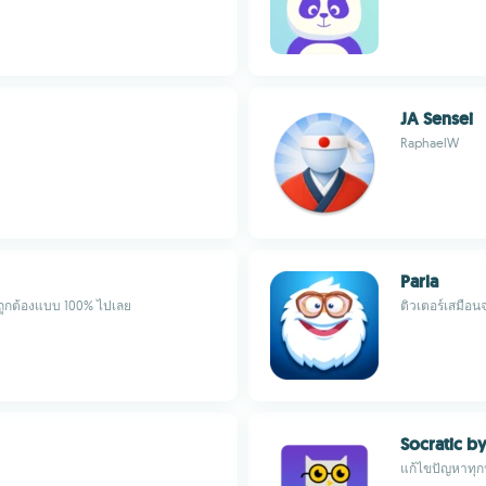
JA Sensei
RaphaelW
Parla
่ถูกต้องแบบ 100% ไปเลย
ติวเตอร์เสมือนจ
Socratic b
แก้ไขปัญหาทุกป