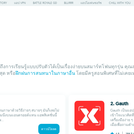
STORY
แอป VPN
BATTLE ROYALE GD
BLURRR
แอปโอเพ่นซอร์ซ
CHILL WITH YOU
เข้าถึงการเรียนรู้แบบปรับตัวได้เป็นเรื่องง่ายบนสมาร์ทโฟนทุกรุ่น
สุด หรือ
ฝึกฝนการสนทนาในภาษาอื่น
โดยมีครูสอนพิเศษที่ไม่เคยเ
2. Gauth
ยนภาษาด้วยวิธีง่ายๆ สบายๆ มันก็เลยไม่
Gauth เป็นแอปพ
เกมนึงบนแอนดรอยด์แทน แอพลิเคชั่นนี้
เข้าใจแนวคิดที
...
เครื่องมือง่าย
เมื่อเพื่อถาม
ดาวน์โหลด
4.5
256.3