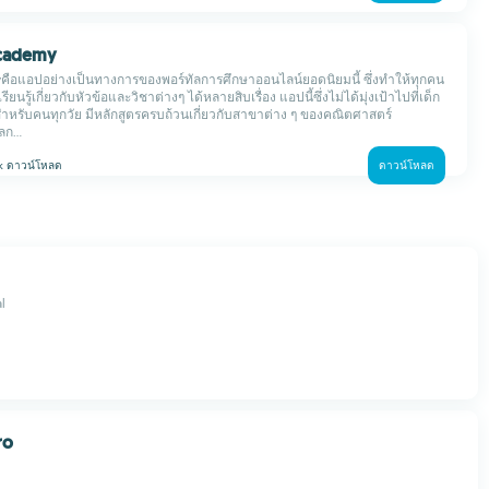
Academy
ือแอปอย่างเป็นทางการของพอร์ทัลการศึกษาออนไลน์ยอดนิยมนี้ ซึ่งทำให้ทุกคน
ยนรู้เกี่ยวกับหัวข้อและวิชาต่างๆ ได้หลายสิบเรื่อง แอปนี้ซึ่งไม่ได้มุ่งเป้าไปที่เด็ก
ำหรับคนทุกวัย มีหลักสูตรครบถ้วนเกี่ยวกับสาขาต่าง ๆ ของคณิตศาสตร์
ก...
 k
ดาวน์โหลด
ดาวน์โหลด
l
ro