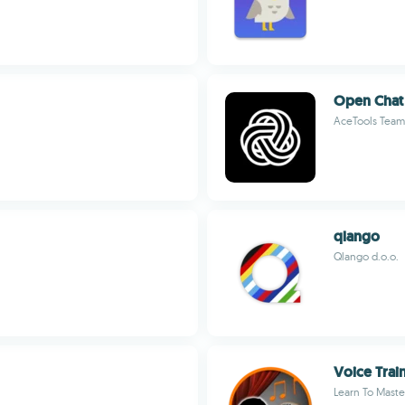
Open Chat 
AceTools Team
qlango
Qlango d.o.o.
Voice Train
Learn To Maste