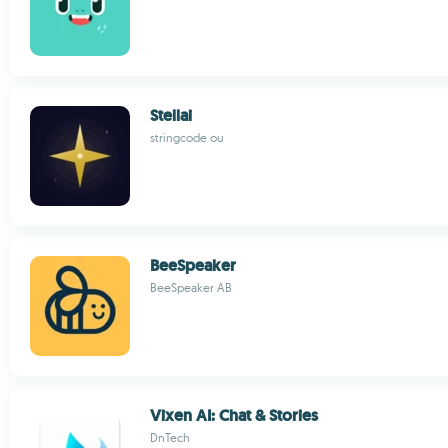
Stellai
stringcode ou
BeeSpeaker
BeeSpeaker AB
Vixen AI: Chat & Stories
DnTech