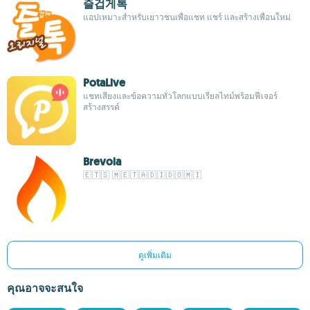
즐겁게톡
แอปเหมาะสำหรับเยาวชนเพื่อแชท แชร์ และสร้างเพื่อนใหม่
PotaLive
แชทเสียงและข้อความทั่วโลกแบบเรียลไทม์พร้อมฟีเจอร์
สร้างสรรค์
Brevola
🇪 🇹 🇸 🇲 🇪 🇹 🇦 🇩 🇮 🇩 🇴 🇲 🇮
ดูเพิ่มเติม
คุณอาจจะสนใจ