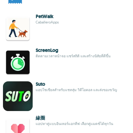
PetWalk
CaballeroApps
ScreenLog
ติดตามเวลาหน้าจอ แชร์สถิติ และสร้างนิสัยที่ดีขึ้น
Suto
แอปโซเชียลสำหรับแชทสุ่ม วิดีโอคอล และส่งของขวัญ
緣圈
แอปหาคู่แบบอินเทอร์แอกทีฟ เลือกคู่แมตช์ได้ทุกวัน