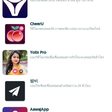
แอปโซเชียลสำหรับ Valorant หาทีม ดูข่าวสารเกม
CheerU
วิดีโอแชทปลอดภัย ภาพคมชัด แปลภาษาแบบเรียลไทม์
Yolix Pro
แอปวิดีโอแชทเพื่อเชื่อมต่ออย่างจริงใจและปลอดภัยทั่วโลก
밤비
แอปโซเชียลเชื่อมต่อคนด้วยข้อความ 24 ชั่วโมง
AawajApp