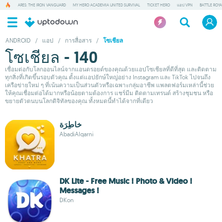
ARES: THE IRON VANGUARD
MY HERO ACADEMIA UNITED SURVIVAL
TICKET HERO
แอป VPN
BATTLE ROY
ANDROID
/
แอป
/
การสื่อสาร
/
โซเชียล
โซเชียล - 140
เชื่อมต่อกับโลกออนไลน์จากแอนดรอยด์ของคุณด้วยแอปโซเชียลที่ดีที่สุด และติดตาม
ทุกสิ่งที่เกิดขึ้นรอบตัวคุณ ตั้งแต่แอปยักษ์ใหญ่อย่าง Instagram และ TikTok ไปจนถึง
เครือข่ายใหม่ ๆ ที่เน้นความเป็นส่วนตัวหรือเฉพาะกลุ่มอาชีพ แพลตฟอร์มเหล่านี้ช่วย
ให้คุณเชื่อมต่อได้มากหรือน้อยตามต้องการ แชร์มีม ติดตามเทรนด์ สร้างชุมชน หรือ
ขยายตัวตนบนโลกดิจิทัลของคุณ ทั้งหมดนี้ทำได้จากที่เดียว
خاطِرَة
AbadiAlqarni
DK Lite - Free Music ! Photo & Video !
Messages !
DKon