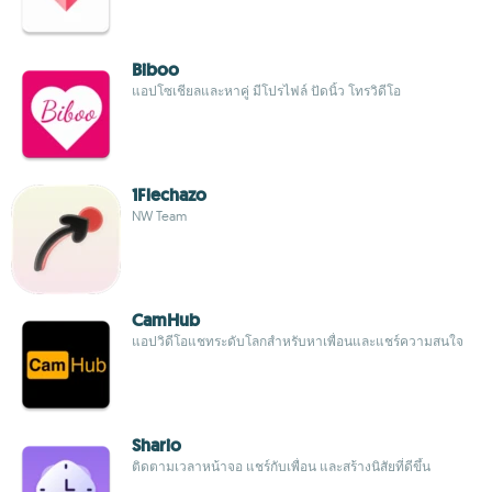
Biboo
แอปโซเชียลและหาคู่ มีโปรไฟล์ ปัดนิ้ว โทรวิดีโอ
1Flechazo
NW Team
CamHub
แอปวิดีโอแชทระดับโลกสำหรับหาเพื่อนและแชร์ความสนใจ
Shario
ติดตามเวลาหน้าจอ แชร์กับเพื่อน และสร้างนิสัยที่ดีขึ้น