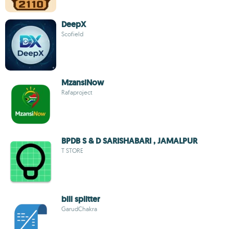
DeepX
Scofield
MzansiNow
Rafaproject
BPDB S & D SARISHABARI , JAMALPUR
T STORE
bill splitter
GarudChakra