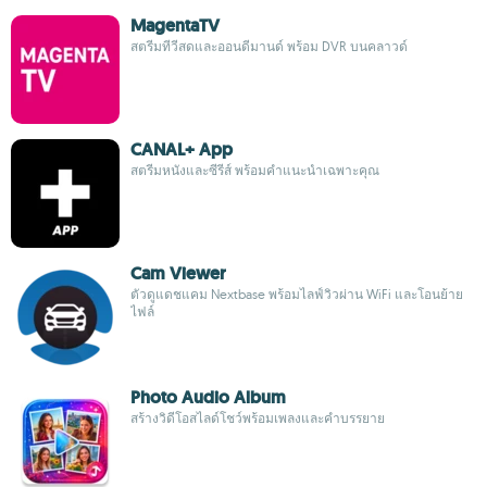
MagentaTV
สตรีมทีวีสดและออนดีมานด์ พร้อม DVR บนคลาวด์
CANAL+ App
สตรีมหนังและซีรีส์ พร้อมคำแนะนำเฉพาะคุณ
Cam Viewer
ตัวดูแดชแคม Nextbase พร้อมไลฟ์วิวผ่าน WiFi และโอนย้าย
ไฟล์
Photo Audio Album
สร้างวิดีโอสไลด์โชว์พร้อมเพลงและคำบรรยาย