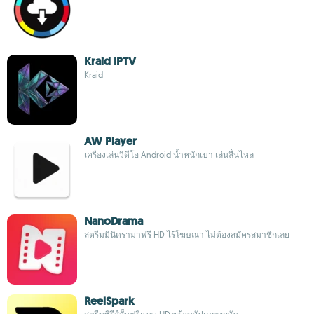
Kraid IPTV
Kraid
AW Player
เครื่องเล่นวิดีโอ Android น้ำหนักเบา เล่นลื่นไหล
NanoDrama
สตรีมมินิดราม่าฟรี HD ไร้โฆษณา ไม่ต้องสมัครสมาชิกเลย
ReelSpark