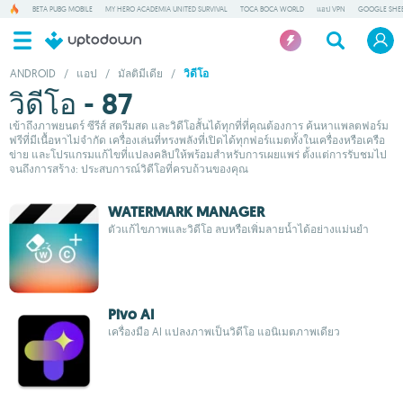
BETA PUBG MOBILE
MY HERO ACADEMIA UNITED SURVIVAL
TOCA BOCA WORLD
แอป VPN
GOOGLE SHE
ANDROID
/
แอป
/
มัลติมีเดีย
/
วิดีโอ
วิดีโอ - 87
เข้าถึงภาพยนตร์ ซีรีส์ สตรีมสด และวิดีโอสั้นได้ทุกที่ที่คุณต้องการ ค้นหาแพลตฟอร์ม
ฟรีที่มีเนื้อหาไม่จำกัด เครื่องเล่นที่ทรงพลังที่เปิดได้ทุกฟอร์แมตทั้งในเครื่องหรือเครือ
ข่าย และโปรแกรมแก้ไขที่แปลงคลิปให้พร้อมสำหรับการเผยแพร่ ตั้งแต่การรับชมไป
จนถึงการสร้าง: ประสบการณ์วิดีโอที่ครบถ้วนของคุณ
WATERMARK MANAGER
ตัวแก้ไขภาพและวิดีโอ ลบหรือเพิ่มลายน้ำได้อย่างแม่นยำ
Pivo AI
เครื่องมือ AI แปลงภาพเป็นวิดีโอ แอนิเมตภาพเดียว