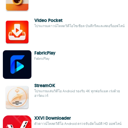
Video Pocket
โปรแกรมดาวน์โหลดวิดีโอโซเชียล บันทึกรีลและสตอรี่ออฟไลน์
FabricPlay
FabricPlay
StreamOK
โปรแกรมเล่นวิดีโอ Android รองรับ 4K ทุกฟอร์แมต เร่งด้วย
ฮาร์ดแวร์
XXVI Downloader
ตัวดาวน์โหลดวิดีโอ Android ตรวจจับอัตโนมัติ HD ออฟไลน์