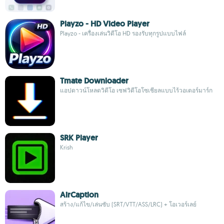
Playzo - HD Video Player
Playzo - เครื่องเล่นวิดีโอ HD รองรับทุกรูปแบบไฟล์
Tmate Downloader
แอปดาวน์โหลดวิดีโอ เซฟวิดีโอโซเชียลแบบไร้วอเตอร์มาร์ก
SRK Player
Krish
AirCaption
สร้าง/แก้ไข/เล่นซับ (SRT/VTT/ASS/LRC) + โอเวอร์เลย์