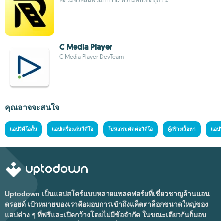
สตรีมซีรีส์สั้นฟรีแบบ HD พร้อมอัปเดตทุกวัน
C Media Player
C Media Player DevTeam
คุณอาจจะสนใจ
แอปวิดีโอสั้น
แอปเครื่องเล่นวีดีโอ
โปรแกรมตัดต่อวิดีโอ
ผู้สร้างเนื้อหา
แอปว
Uptodown เป็นแอปสโตร์แบบหลายแพลตฟอร์มที่เชี่ยวชาญด้านแอน
ดรอยด์ เป้าหมายของเราคือมอบการเข้าถึงแค็ตตาล็อกขนาดใหญ่ของ
แอปต่าง ๆ ที่ฟรีและเปิดกว้างโดยไม่มีข้อจำกัด ในขณะเดียวกันก็มอบ