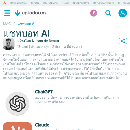
BRAVE BROWSER
CLAUDE
PROTON MAIL
HERDR
แอปโอเพ่นซอร์ซ
TOPAZ GIGAPIXEL AI
GITHUB CLI
MAC
/
แชทบอท AI
แชทบอท AI
สร้างโดย
Nelson de Benito
19 แอป
( อัปเดตล่าสุด : 2 สัปดาห์ ที่ผ่านมา )
ความแตกต่างระหว่างการใช้ AI ในเบราว์เซอร์กับการติดตั้ง AI บน Mac นั้น ปรากฏ
ชัดเจนในขั้นตอนการทำงานมากกว่าคำตอบที่ได้รับ ทางลัดทั่วโลก โมเดลพร้อมใช้
งานโดยไม่ต้องโหลดอะไรเลย ประวัติการใช้งานของคุณสามารถเข้าถึงได้จากทุกแอ
ปเสมอ ไคลเอนต์แบบเนทีฟยังใช้ประโยชน์จากฮาร์ดแวร์ได้ดียิ่งขึ้นด้วย โดยบาง
โปรแกรมประมวลผลส่วนหนึ่งของงานในเครื่อง ขณะที่บางโปรแกรมผสานการทำงาน
กับ Spotlight หรือคลิปบอร์ด ประสบการณ์ที่ได้รับนั้นแตกต่างออกไปอย่างสิ้นเชิง
ChatGPT
แอปอย่างเป็นทางการของแชทบอทที่ได้รับความนิยมจาก
OpenAI สำหรับ Mac
Claude