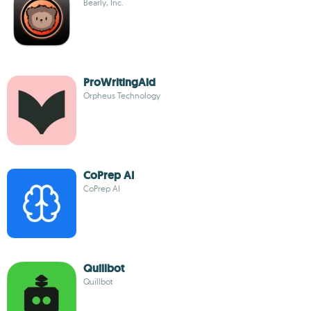
Bearly, Inc.
ProWritingAid
Orpheus Technology
CoPrep AI
CoPrep AI
Quillbot
Quillbot