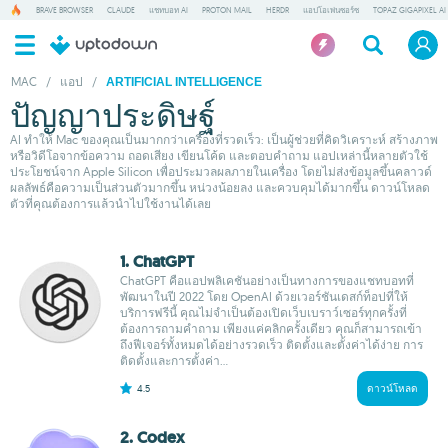
BRAVE BROWSER
CLAUDE
แชทบอท AI
PROTON MAIL
HERDR
แอปโอเพ่นซอร์ซ
TOPAZ GIGAPIXEL AI
MAC
/
แอป
/
ARTIFICIAL INTELLIGENCE
ปัญญาประดิษฐ์
AI ทำให้ Mac ของคุณเป็นมากกว่าเครื่องที่รวดเร็ว: เป็นผู้ช่วยที่คิดวิเคราะห์ สร้างภาพ
หรือวิดีโอจากข้อความ ถอดเสียง เขียนโค้ด และตอบคำถาม แอปเหล่านี้หลายตัวใช้
ประโยชน์จาก Apple Silicon เพื่อประมวลผลภายในเครื่อง โดยไม่ส่งข้อมูลขึ้นคลาวด์
ผลลัพธ์คือความเป็นส่วนตัวมากขึ้น หน่วงน้อยลง และควบคุมได้มากขึ้น ดาวน์โหลด
ตัวที่คุณต้องการแล้วนำไปใช้งานได้เลย
1. ChatGPT
ChatGPT คือแอปพลิเคชันอย่างเป็นทางการของแชทบอทที่
พัฒนาในปี 2022 โดย OpenAI ด้วยเวอร์ชันเดสก์ท็อปที่ให้
บริการฟรีนี้ คุณไม่จำเป็นต้องเปิดเว็บเบราว์เซอร์ทุกครั้งที่
ต้องการถามคำถาม เพียงแค่คลิกครั้งเดียว คุณก็สามารถเข้า
ถึงฟีเจอร์ทั้งหมดได้อย่างรวดเร็ว ติดตั้งและตั้งค่าได้ง่าย การ
ติดตั้งและการตั้งค่า...
4.5
ดาวน์โหลด
2. Codex