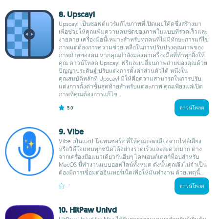
8. Upscayl
Upscayl เป็นซอฟต์แวร์แก้ไขภาพที่เปิดเผยโค้ดซึ่งสร้างมา
เพื่อช่วยให้คุณเพิ่มความคมชัดของภาพในแบบที่รวดเร็วและ
ง่ายดาย เครื่องมือนี้เหมาะสำหรับทุกคนที่ไม่มีทักษะการแก้ไข
ภาพแต่ต้องการความช่วยเหลือในการปรับปรุงคุณภาพของ
ภาพถ่ายของตน หากคุณกำลังมองหาเครื่องมือที่ทำทุกสิ่งให้
คุณ ดาวน์โหลด Upscayl ฟรีและเปลี่ยนภาพถ่ายของคุณด้วย
ปัญญาประดิษฐ์ ปรับแต่งการตั้งค่าส่วนตัวได้ หนึ่งใน
คุณสมบัติหลักที่ Upscayl มีให้คือความสามารถในการปรับ
แต่งการตั้งค่าขั้นสุดท้ายสำหรับแต่ละภาพ คุณเพียงแค่เปิด
ภาพที่คุณต้องการแก้ไข...
5.0
ดาวน์โหลด
9. Vibe
Vibe เป็นแอป โอเพนซอร์ส ที่ให้คุณถอดเสียงจากไฟล์เสียง
หรือวิดีโอแทบทุกชนิดได้อย่างรวดเร็วและสะดวกมาก ต่าง
จากเครื่องมือแนวเดียวกันอื่นๆ ไคลเอนต์เดสก์ท็อปสำหรับ
MacOS นี้ทำงานแบบออฟไลน์ทั้งหมด ดังนั้นคุณจึงไม่จำเป็น
ต้องมีการเชื่อมต่ออินเทอร์เน็ตเพื่อให้มันทำงาน ด้วยเหตุนี้...
-
ดาวน์โหลด
10. HitPaw Univd