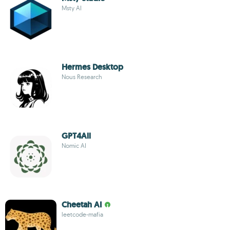
Msty AI
Hermes Desktop
Nous Research
GPT4All
Nomic AI
Cheetah AI
leetcode-mafia