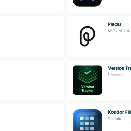
Pieces
MESH INTELLIG
Version Tr
Florencio
Kondor Fi
Tepesoft