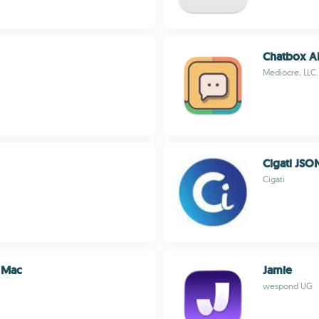
Chatbox A
Mediocre, LLC.
Cigati JSO
Cigati
r Mac
Jamie
wespond UG