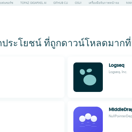
เพ่นซอร์ซ
TOPAZ GIGAPIXEL AI
GITHUB CLI
OSU!
เครื่องมือจับภาพหน้าจอ
MAN
ะโยชน์ ที่ถูกดาวน์โหลดมากที่ส
Logseq
Logseq, Inc.
MiddleDra
NullPointerDep