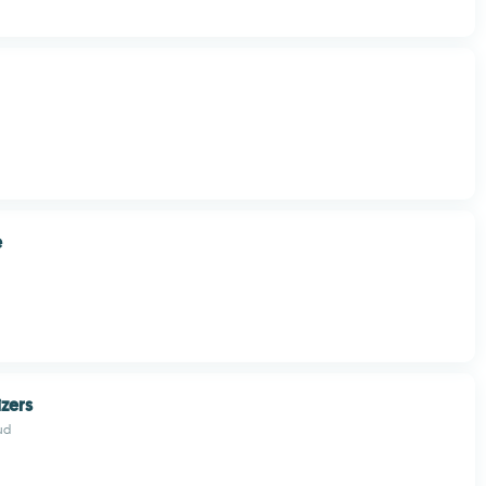
e
zers
ud