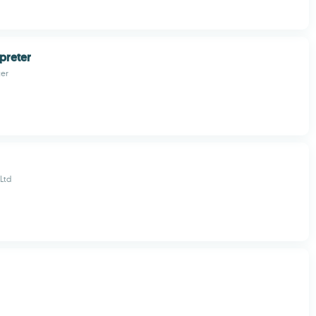
preter
ter
 Ltd