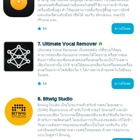
จุดเด่นหลักคือมันผสานอินเทอร์เฟซที่ใช้งานง่ายเข้ากับชุด
เครื่องมือขั้นสูง ทำให้คุณสามารถทั้งเรียนรู้พื้นฐานการมิกซ์
และเล่นเซ็ตระดับมืออาชีพได้ รองรับ Windows, macOS,
iPhone และ...
5.0
ดาวน์โหลด
7. Ultimate Vocal Remover
Ultimate Vocal Remover เป็นซอฟต์แวร์ที่ช่วยให้คุณ
สามารถลบเสียงร้องออกจากเพลงได้โดยง่าย หรือหากคุณ
ต้องการที่จะลบเพียงแค่เพลงเครื่องดนตรีและเก็บไว้เฉพาะ
เสียงร้องเท่านั้น UVR ช่วยให้คุณแยกเสียงร้องหรือเพลงเครื่อง
ดนตรีออกจากไฟล์เสียงใด ๆ ได้ง่ายดาย ด้วยเทคโนโลยีของ
โมเดล...
5.0
ดาวน์โหลด
8. Bitwig Studio
Bitwig Studio เป็นโปรแกรมสำหรับทำเพลงโดยเฉพาะ
(DAW) ที่ออกแบบมาสำหรับโปรดิวเซอร์ นักดนตรี และนัก
ออกแบบเสียง โปรแกรมนี้มีคุณสมบัติและฟังก์ชันที่นวัตกรรม
สำหรับการผลิตดนตรี โดยเน้นการปรับแต่งซอฟต์แวร์ให้เข้า
กับความต้องการของคุณแทนที่จะเป็นในทางกลับกัน ปรับ
แต่งอินเตอร์เฟซตามความพอใจของคุณ ด้วยการออกแบบ
แบบโมดูลาร์ Bitwig...