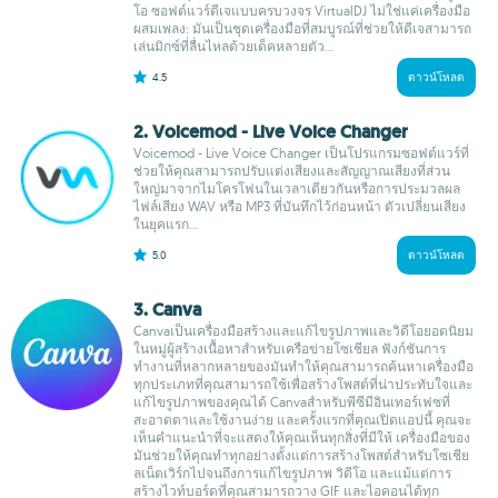
โอ ซอฟต์แวร์ดีเจแบบครบวงจร VirtualDJ ไม่ใช่แค่เครื่องมือ
ผสมเพลง: มันเป็นชุดเครื่องมือที่สมบูรณ์ที่ช่วยให้ดีเจสามารถ
เล่นมิกซ์ที่ลื่นไหลด้วยเด็คหลายตัว...
4.5
ดาวน์โหลด
2. Voicemod - Live Voice Changer
Voicemod - Live Voice Changer เป็นโปรแกรมซอฟต์แวร์ที่
ช่วยให้คุณสามารถปรับแต่งเสียงและสัญญาณเสียงที่ส่วน
ใหญ่มาจากไมโครโฟนในเวลาเดียวกันหรือการประมวลผล
ไฟล์เสียง WAV หรือ MP3 ที่บันทึกไว้ก่อนหน้า ตัวเปลี่ยนเสียง
ในยุคแรก...
5.0
ดาวน์โหลด
3. Canva
Canvaเป็นเครื่องมือสร้างและแก้ไขรูปภาพและวิดีโอยอดนิยม
ในหมู่ผู้สร้างเนื้อหาสำหรับเครือข่ายโซเชียล ฟังก์ชันการ
ทำงานที่หลากหลายของมันทำให้คุณสามารถค้นหาเครื่องมือ
ทุกประเภทที่คุณสามารถใช้เพื่อสร้างโพสต์ที่น่าประทับใจและ
แก้ไขรูปภาพของคุณได้ Canvaสำหรับพีซีมีอินเทอร์เฟซที่
สะอาดตาและใช้งานง่าย และครั้งแรกที่คุณเปิดแอปนี้ คุณจะ
เห็นคำแนะนำที่จะแสดงให้คุณเห็นทุกสิ่งที่มีให้ เครื่องมือของ
มันช่วยให้คุณทำทุกอย่างตั้งแต่การสร้างโพสต์สำหรับโซเชีย
ลเน็ตเวิร์กไปจนถึงการแก้ไขรูปภาพ วิดีโอ และแม้แต่การ
สร้างไวท์บอร์ดที่คุณสามารถวาง GIF และไอคอนได้ทุก