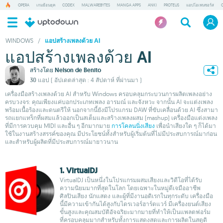
OPERA
เกมย้อนยุค
CODEX
MALWAREBYTES
MANGA APPS
ANKI
PROTEUS
แอปโอเพนซอร์ส
WINDOWS
/
แอปสร้างเพลงด้วย AI
แอปสร้างเพลงด้วย AI
สร้างโดย
Nelson de Benito
30 แอป
( อัปเดตล่าสุด : 4 สัปดาห์ ที่ผ่านมา )
เครื่องมือสร้างเพลงด้วย AI สำหรับ Windows ครอบคลุมกระบวนการผลิตเพลงอย่าง
ครบวงจร: คุณเพียงแค่บอกประเภทเพลง อารมณ์ และจังหวะ จากนั้น AI จะแต่งเพลง
พร้อมเนื้อร้องและดนตรีให้ นอกจากนี้ยังมีโปรแกรม DAW ที่ขับเคลื่อนด้วย AI ซึ่งสามา
รถแยกแทร็กที่ผสมแล้วออกเป็นสเต็มและสร้างเพลงผสม (mashup) เครื่องมือแต่งเพลง
ที่มีการควบคุม MIDI และอื่น ๆ อีกมากมาย
การโคลนนิ่งเสียง
เพื่อนำเสียงใด ๆ ก็ได้มา
ใช้ในงานสร้างสรรค์ของคุณ มีประโยชน์ทั้งสำหรับผู้เริ่มต้นที่ไม่มีประสบการณ์มาก่อน
และสำหรับผู้ผลิตที่มีประสบการณ์มายาวนาน
1. VirtualDJ
VirtualDJ เป็นหนึ่งในโปรแกรมผสมเสียงและวิดีโอที่ได้รับ
ความนิยมมากที่สุดในโลก โดยเฉพาะในหมู่ดีเจมืออาชีพ
ศิลปินเสียง นักแสดง และผู้ที่มีงานอดิเรกในทุกระดับ เครื่องมือ
นี้มีความเข้ากันได้สูงกับไดรเวอร์ฮาร์ดแวร์ มีเครื่องยนต์เสียง
ขั้นสูงและคุณสมบัติอัจฉริยะมากมายที่ทำให้เป็นแพลตฟอร์ม
ที่ครอบคลุมมากสำหรับทั้งการแสดงสดและการผลิตในสตูดิ