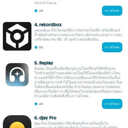
ประเภท Canva...
4.6
ดาวน์โหลด
4. rekordbox
rekordbox เป็น มิกเซอร์ดีเจ นวัตกรรมใหม่ที่มาพร้อมฟีเจอร์
ล้ำสมัยสำหรับตรวจสอบและวิเคราะห์ส่วนประกอบต่าง ๆ ของ
แทร็กเพลง เช่น คีย์, วลี, จุดตำแหน่งเสียงร้อง...
5.0
ดาวน์โหลด
5. Replay
Replay เป็นเครื่องมือเสียงรูปแบบใหม่ที่ช่วยให้ศิลปินและ
โปรดิวเซอร์สร้างเพลงคัฟเวอร์โดยใช้โมเดลเสียงที่สร้างโดย
AI แอปฟรีนี้ทำให้การเลียนแบบเสียงและรีมิกซ์เพลงเป็นเรื่อง
ง่ายที่คุณสามารถทำได้โดยตรงจากคอมพิวเตอร์ของคุณ โดย
ไม่ต้องเชื่อมต่ออินเทอร์เน็ต ด้วย Replay คุณสามารถทดลอง
เสียงและสไตล์ต่างๆ เพื่อให้เพลงโปรดของคุณหรือผลงานของ
ตัวเองมีความพิเศษยิ่งขึ้น ดาวน์โหลด...
4.6
ดาวน์โหลด
6. djay Pro
djay Pro เป็นซอฟต์แวร์มิกซ์เพลงที่กลายเป็นหนึ่งใน
มาตรฐานอ้างอิงที่สำคัญที่สุดในโลกของการเป็นดีเจดิจิทัล