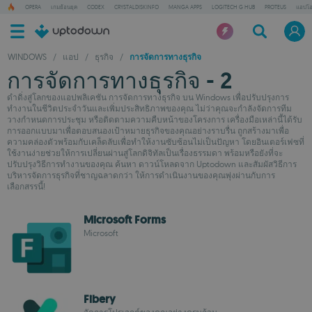
OPERA
เกมย้อนยุค
CODEX
CRYSTALDISKINFO
MANGA APPS
LOGITECH G HUB
PROTEUS
แอปโอ
WINDOWS
/
แอป
/
ธุรกิจ
/
การจัดการทางธุรกิจ
การจัดการทางธุรกิจ - 2
ดำดิ่งสู่โลกของแอปพลิเคชัน การจัดการทางธุรกิจ บน Windows เพื่อปรับปรุงการ
ทำงานในชีวิตประจำวันและเพิ่มประสิทธิภาพของคุณ ไม่ว่าคุณจะกำลังจัดการทีม
วางกำหนดการประชุม หรือติดตามความคืบหน้าของโครงการ เครื่องมือเหล่านี้ได้รับ
การออกแบบมาเพื่อตอบสนองเป้าหมายธุรกิจของคุณอย่างราบรื่น ถูกสร้างมาเพื่อ
ความคล่องตัวพร้อมกับเคล็ดลับเพื่อทำให้งานซับซ้อนไม่เป็นปัญหา โดยอินเตอร์เฟซที่
ใช้งานง่ายช่วยให้การเปลี่ยนผ่านสู่โลกดิจิทัลเป็นเรื่องธรรมดา พร้อมหรือยังที่จะ
ปรับปรุงวิธีการทำงานของคุณ ค้นหา ดาวน์โหลดจาก Uptodown และสัมผัสวิธีการ
บริหารจัดการธุรกิจที่ชาญฉลาดกว่า ให้การดำเนินงานของคุณพุ่งผ่านกับการ
เลือกสรรนี้!
Microsoft Forms
Microsoft
Fibery