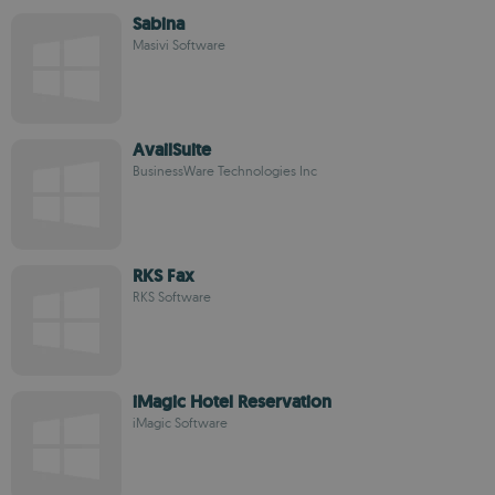
Sabina
Masivi Software
AvailSuite
BusinessWare Technologies Inc
RKS Fax
RKS Software
iMagic Hotel Reservation
iMagic Software