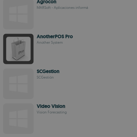
Agrocon
MARSoft - Aplicaciones informá
AnotherPOS Pro
Another System
SCGestion
SCGestión
Video Vision
Vision Forecasting