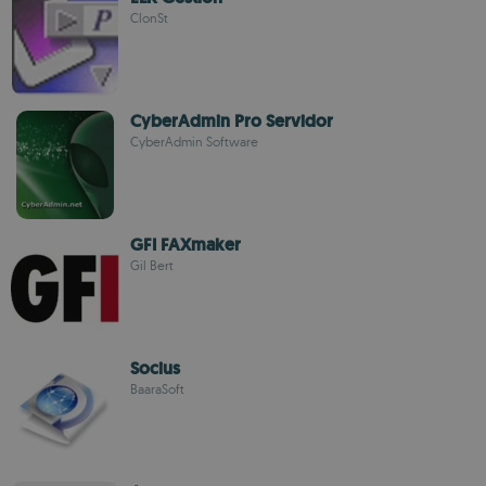
ClonSt
CyberAdmin Pro Servidor
CyberAdmin Software
GFI FAXmaker
Gil Bert
Socius
BaaraSoft