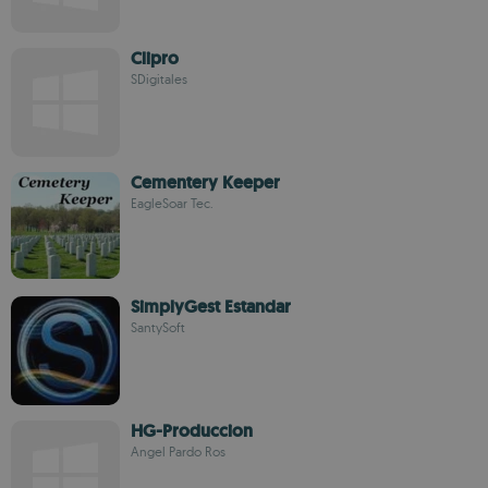
Clipro
SDigitales
Cementery Keeper
EagleSoar Tec.
SimplyGest Estandar
SantySoft
HG-Produccion
Angel Pardo Ros