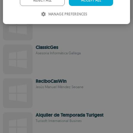
REJECT ALL
ACCEPT ALL
ITALIAN
IslaWin Gestion
MANAGE PREFERENCES
Isla Soft S.L
SPANISH
ROMANIAN
ClassicGes
Asesoria Informática Gallega
ReciboCasWin
Jesús Manuel Méndez Seoane
Alquiler de Temporada Turigest
Turisoft International Busines