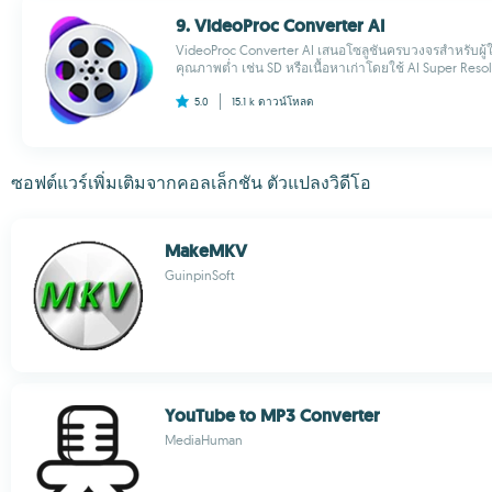
9. VideoProc Converter AI
VideoProc Converter AI เสนอโซลูชันครบวงจรสำหรับผู้
คุณภาพต่ำ เช่น SD หรือเนื้อหาเก่าโดยใช้ AI Super Resolu
5.0
15.1 k
ดาวน์โหลด
ซอฟต์แวร์เพิ่มเติมจากคอลเล็กชัน ตัวแปลงวิดีโอ
MakeMKV
GuinpinSoft
YouTube to MP3 Converter
MediaHuman