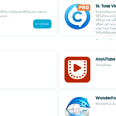
10. Total 
ใช้ในการปรับแต่งวิดีโอและภาพถ่าย
ปัจจุบันมีรูปแบ
tion...
วิดีโอในระบบไฮ
วิดีโอมากมายนี
ดาวน์โหลด
หรือทางด้านระบ
แอพ Total Vide
ได้กับมีเดียเพลเย
4.6
2.3 M
AnyUTube 
AmoyShare
WonderFox
WonderFox Soft