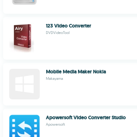
123 Video Converter
DVDVideoTool
Mobile Media Maker Nokia
Makayama
Apowersoft Video Converter Studio
Apowersoft