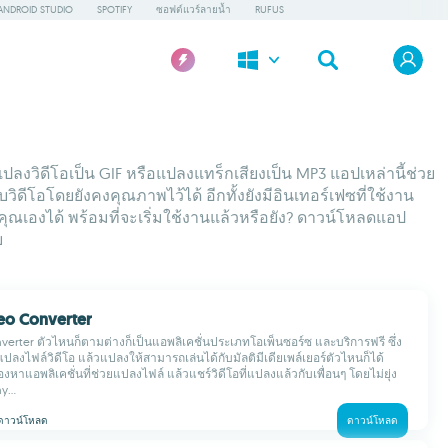
ANDROID STUDIO
SPOTIFY
ซอฟต์แวร์ลายน้ำ
RUFUS
แปลงวิดีโอเป็น GIF หรือแปลงแทร็กเสียงเป็น MP3 แอปเหล่านี้ช่วย
บบวิดีโอโดยยังคงคุณภาพไว้ได้ อีกทั้งยังมีอินเทอร์เฟซที่ใช้งาน
งคุณเองได้ พร้อมที่จะเริ่มใช้งานแล้วหรือยัง? ดาวน์โหลดแอป
ย
eo Converter
erter ตัวไหนก็ตามต่างก็เป็นแอพลิเคชั่นประเภทโอเพ็นซอร์ซ และบริการฟรี ซึ่ง
ลงไฟล์วิดีโอ แล้วแปลงให้สามารถเล่นได้กับมัลติมีเดียเพล์เยอร์ตัวไหนก็ได้
หาแอพลิเคชั่นที่ช่วยแปลงไฟล์ แล้วแชร์วิดีโอที่แปลงแล้วกับเพื่อนๆ โดยไม่ยุ่ง
y...
ดาวน์โหลด
ดาวน์โหลด