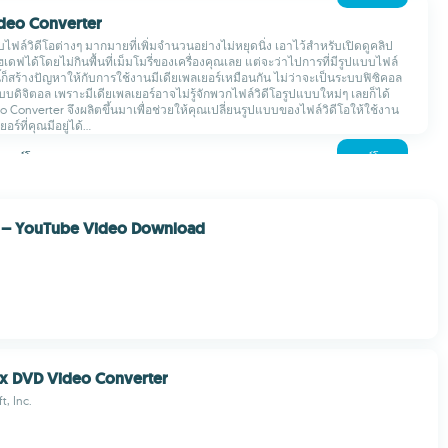
Video Converter
บไฟล์วิดีโอต่างๆ มากมายที่เพิ่มจำนวนอย่างไม่หยุดนิ่ง เอาไว้สำหรับเปิดดูคลิป
เดฟได้โดยไม่กินพื้นที่เม็มโมรี่ของเครื่องคุณเลย แต่จะว่าไปการที่มีรูปแบบไฟล์
้ก็สร้างปัญหาให้กับการใช้งานมีเดียเพลเยอร์เหมือนกัน ไม่ว่าจะเป็นระบบฟิซิคอล
บดิจิตอล เพราะมีเดียเพลเยอร์อาจไม่รู้จักพวกไฟล์วิดีโอรูปแบบใหม่ๆ เลยก็ได้
o Converter จึงผลิตขึ้นมาเพื่อช่วยให้คุณเปลี่ยนรูปแบบของไฟล์วิดีโอให้ใช้งาน
อร์ที่คุณมีอยู่ได้...
ดาวน์โหลด
ดาวน์โหลด
– YouTube Video Download
 DVD Video Converter
, Inc.