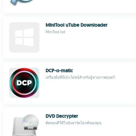
MiniTool uTube Downloader
MiniTool Ltd
DCP-o-matic
เครื่องมือที่มีประโยชน์สำหรับผู้ฉายภาพยนตร์
DVD Decrypter
คัดลอกดีวีดีไปยังฮาร์ดไดรฟ์ของคุณ