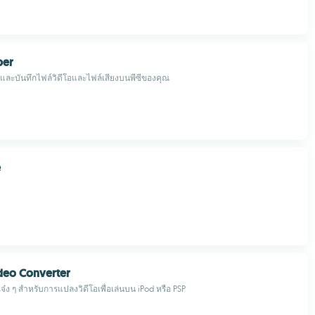
per
และบันทึกไฟล์วิดีโอและไฟล์เสียงบนพีซีของคุณ
e
deo Converter
กเจ๋ง ๆ สำหรับการแปลงวิดีโอเพื่อเล่นบน iPod หรือ PSP