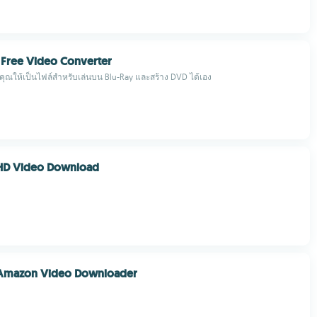
Free Video Converter
ุณให้เป็นไฟล์สำหรับเล่นบน Blu-Ray และสร้าง DVD ได้เอง
HD Video Download
Amazon Video Downloader