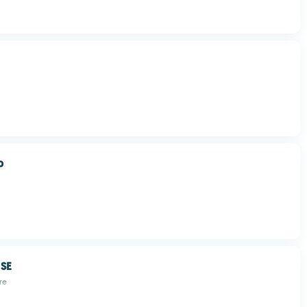
p
 SE
re