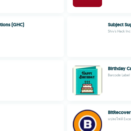
utions (GHC)
Subject Su
Shiv's Hack Inc
Birthday C
Barcode Label
BitRecover
แปลงไฟล์ Excel