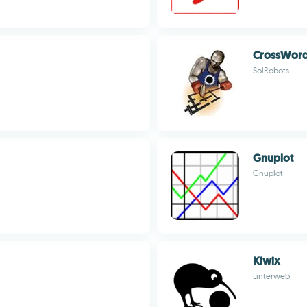
CrossWord
SolRobots
Gnuplot
Gnuplot
Kiwix
Linterweb