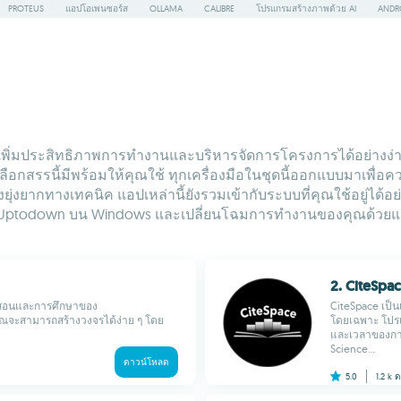
PROTEUS
แอปโอเพนซอร์ส
OLLAMA
CALIBRE
โปรแกรมสร้างภาพด้วย AI
ANDR
เพิ่มประสิทธิภาพการทำงานและบริหารจัดการโครงการได้อย่างง่
ือกสรรนี้มีพร้อมให้คุณใช้ ทุกเครื่องมือในชุดนี้ออกแบบมาเพ
งยากทางเทคนิค แอปเหล่านี้ยังรวมเข้ากับระบบที่คุณใช้อยู่ได้อย่
ก Uptodown บน Windows และเปลี่ยนโฉมการทำงานของคุณด้วยแอ
2. CiteSpa
ารสอนและการศึกษาของ
CiteSpace เป็
คุณจะสามารถสร้างวงจรได้ง่าย ๆ โดย
โดยเฉพาะ โปรแก
และเวลาของการพ
Science...
ดาวน์โหลด
5.0
1.2 k
ด