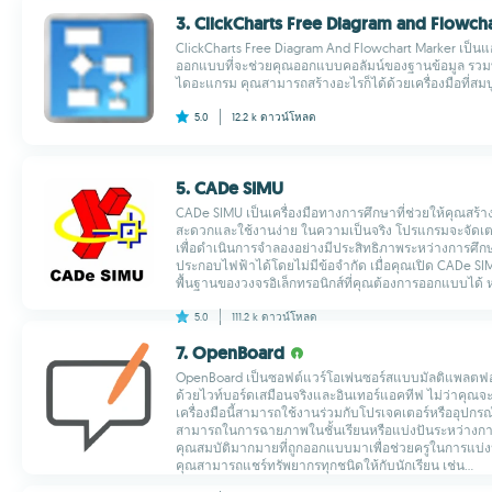
3. ClickCharts Free Diagram and Flowch
ClickCharts Free Diagram And Flowchart Marker เป็นแอ
ออกแบบที่จะช่วยคุณออกแบบคอลัมน์ของฐานข้อมูล รวมทั
ไดอะแกรม คุณสามารถสร้างอะไรก็ได้ด้วยเครื่องมือที่สมบูรณ
5.0
12.2 k
ดาวน์โหลด
5. CADe SIMU
CADe SIMU เป็นเครื่องมือทางการศึกษาที่ช่วยให้คุณสร
สะดวกและใช้งานง่าย ในความเป็นจริง โปรแกรมจะจัดเตร
เพื่อดำเนินการจำลองอย่างมีประสิทธิภาพระหว่างการศึ
ประกอบไฟฟ้าได้โดยไม่มีข้อจำกัด เมื่อคุณเปิด CADe S
พื้นฐานของวงจรอิเล็กทรอนิกส์ที่คุณต้องการออกแบบได้ หลั
5.0
111.2 k
ดาวน์โหลด
7. OpenBoard
OpenBoard เป็นซอฟต์แวร์โอเพ่นซอร์สแบบมัลติแพลตฟอร์
ด้วยไวท์บอร์ดเสมือนจริงและอินเทอร์แอคทีฟ ไม่ว่าคุณ
เครื่องมือนี้สามารถใช้งานร่วมกับโปรเจคเตอร์หรืออุปกรณ
สามารถในการฉายภาพในชั้นเรียนหรือแบ่งปันระหว่างการปร
คุณสมบัติมากมายที่ถูกออกแบบมาเพื่อช่วยครูในการแบ่งปั
คุณสามารถแชร์ทรัพยากรทุกชนิดให้กับนักเรียน เช่น...