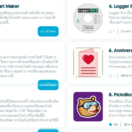
art Maker
4. Logger 
ปที่สมบูรณ์แบบตัวหนึ่งที่จะช่วยคุณ
Logger Pro เป
้งจัดโครงสร้างประเภทต่าง ๆ โดยใช้
วิทยาศาสตร์บน 
์นี้...
เซ็นเซอร์ Verni
ดาวน์โหลด
-
1.7 k
ดาว
6. Anniver
้างและจำลองแผนผังวงจรไฟฟ้าได้อย่าง
Anniversary Gr
ียมรายการทั้งหมดที่คุณจำเป็นต้องใช้
ในรูปแบบของเค
กษาทางวิศวกรรมไฟฟ้าของคุณ เพิ่มส่วน
Anniversary Gr
IMU ขึ้นมา คุณสามารถเลือกคุณลักษณะ
งจากนี้...
-
145
ดาว
ดาวน์โหลด
8. PictoBlo
มที่ให้คุณแทนที่ไวท์บอร์ดแบบดั้งเดิม
PictoBlox เป็น
จะสอนชั้นเรียนแบบบุคคหรือออนไลน์
สำหรับการเรียนร
์เอาต์พุตใด ๆ ได้ ให้คุณมีความ
หลากหลายของค
ะชุมออนไลน์ เครื่องมือนี้มี
ลำบากในการทำควา
นทรัพยากรโดยไม่มีข้อจำกัด ด้วยวิธีนี้
4.9
221 k