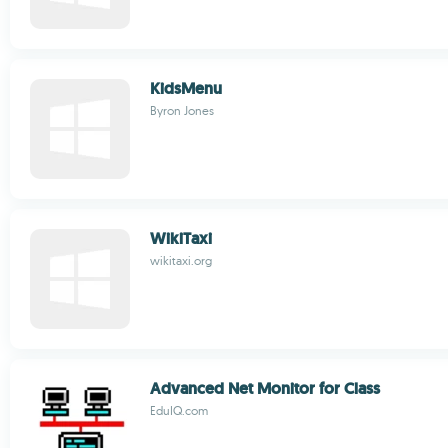
KidsMenu
Byron Jones
WikiTaxi
wikitaxi.org
Advanced Net Monitor for Class
EduIQ.com