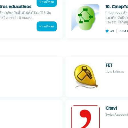
ดาวน์โหลด
tros educativos
10. CmapTo
ครืองมือที่ไม้ได้ตั้งใจ้จะมีไว้เพื่อ
CmapTools เป็น
จารย์มากกว่า ด้วยแอป...
แนวคิด มันมีปร
และร่วมมือกับผู
ดาวน์โหลด
3.9
6.1 M
FET
Liviu Lalescu
Citavi
Swiss Academi