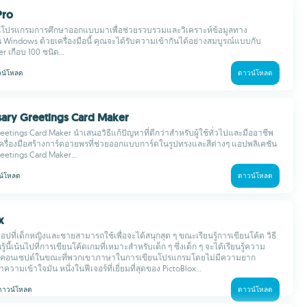
Pro
็นโปรแกรมการศึกษาออกแบบมาเพื่อช่วยรวบรวมและวิเคราะห์ข้อมูลทาง
Windows ด้วยเครื่องมือนี้ คุณจะได้รับความเข้ากันได้อย่างสมบูรณ์แบบกับ
er เกือบ 100 ชนิด...
น์โหลด
ดาวน์โหลด
sary Greetings Card Maker
eetings Card Maker นำเสนอวิธีแก้ปัญหาที่ดีกว่าสำหรับผู้ใช้ทั่วไปและมืออาชีพ
รื่องมือสร้างการ์ดอวยพรที่ช่วยออกแบบการ์ดในรูปทรงและสีต่างๆ แอปพลิเคชัน
eetings Card Maker...
น์โหลด
ดาวน์โหลด
x
แอปที่เด็กหญิงและชายสามารถใช้เพื่อจะได้สนุกสุด ๆ ขณะเรียนรู้การเขียนโค้ด วิธี
ู้นี้เน้นไปที่การเขียนโค้ดเกมที่เหมาะสำหรับเด็ก ๆ ซึ่งเด็ก ๆ จะได้เรียนรู้ความ
อนเซปต์ในขณะที่พวกเขาภาษาในการเขียนโปรแกรมโดยไม่มีความยาก
มเข้าใจมัน หนึ่งในฟีเจอร์ที่เยี่ยมที่สุดของ PictoBlox...
ดาวน์โหลด
ดาวน์โหลด