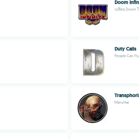
Doom Infin
เปลี่ยน Doom ให้
Duty Calls
People Can Fly
Transphori
ManyHat