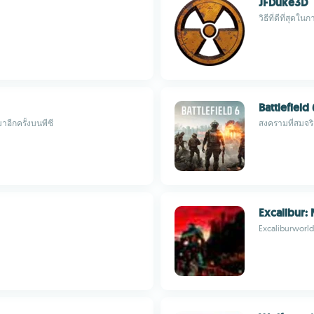
JFDuke3D
วิธีที่ดีที่สุ
Battlefield 
าอีกครั้งบนพีซี
สงครามที่สมจร
Excalibur:
Excaliburworl