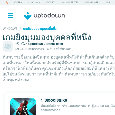
OPERA
เกมย้อนยุค
CODEX
MALWAREBYTES
MANGA APPS
ANKI
WINDOWS
/
เกมยิงมุมมองบุคคลที่หนึ่ง
เกมยิงมุมมองบุคคลที่หนึ่ง
สร้างโดย
Uptodown Content Team
69 แอป
( อัปเดตล่าสุด : 4 สัปดาห์ ที่ผ่านมา )
ค้นพบรายชื่อเกมยิงปืนมุมมองบุคคลที่หนึ่งที่น่าตื่นเต้นสุดสำหรั
เกมที่น่าหลงใหลนี้เหมาะสำหรับผู้ที่ชื่นชอบการต่อสู้อันดุเด
หรือกราฟิกที่น่าตื่นตา คุณจะพบตัวเลือกที่ยอดเยี่ยมที่นี่ เหมาะ
ยิบไปจนถึงระบบการเล่นที่น่าดื่มด่ำ ค้นพบการผจญภัยระดับถัดไ
เป็นขุมพลังเกม
1. Blood Strike
ลื่นแม้มือถือสเปกต่ำ แบทเทิลรอยัล FPS ผู้เล่น 100 คน เน้
บนแผนที่กว้าง...