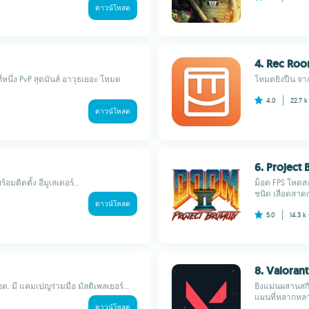
ดาวน์โหลด
4. Rec Ro
หนึ่ง PvP สุดมันส์ อาวุธเยอะ โหมด
โหมดยิงปืน จากค
4.0
22.7 
ดาวน์โหลด
6. Project B
มติดตั้ง อีมูเลเตอร์...
ม็อด FPS โหดสะ
ชนิด เลือดสาดก
ดาวน์โหลด
5.0
14.3 k
8. Valorant
ด. มี แคมเปญร่วมมือ มัลติเพลเยอร์...
ยิงแม่นผสานสก
แผนที่หลากหลาย
ดาวน์โหลด