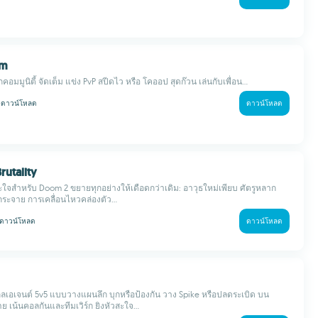
om
อมมูนิตี้ จัดเต็ม แข่ง PvP สปีดไว หรือ โคออป สุดก๊วน เล่นกับเพื่อน...
k
ดาวน์โหลด
ดาวน์โหลด
rutality
ใจสำหรับ Doom 2 ขยายทุกอย่างให้เดือดกว่าเดิม: อาวุธใหม่เพียบ ศัตรูหลาก
ระจาย การเคลื่อนไหวคล่องตัว...
ดาวน์โหลด
ดาวน์โหลด
ิลเอเจนต์ 5v5 แบบวางแผนลึก บุกหรือป้องกัน วาง Spike หรือปลดระเบิด บน
 เน้นคอลกันและทีมเวิร์ก ยิงหัวสะใจ...