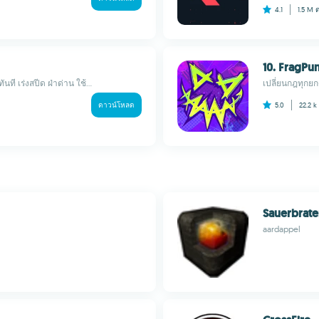
4.1
1.5 M
10. FragPu
 เร่งสปีด ฝ่าด่าน ใช้...
เปลี่ยนกฎทุกยกด
ดาวน์โหลด
5.0
22.2 k
Sauerbrat
aardappel