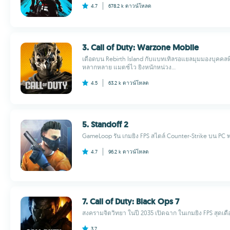
4.7
678.2 k
ดาวน์โหลด
3. Call of Duty: Warzone Mobile
เดือดบน Rebirth Island กับแบทเทิลรอแยลมุมมองบุคคลที่
หลากหลาย แมตช์ไว ยิงหนักหน่วง...
4.5
63.2 k
ดาวน์โหลด
5. Standoff 2
GameLoop รัน เกมยิง FPS สไตล์ Counter-Strike บน PC พร้อ
4.7
96.2 k
ดาวน์โหลด
7. Call of Duty: Black Ops 7
สงครามจิตวิทยา ในปี 2035 เปิดฉาก ในเกมยิง FPS สุดเดือ
3.7