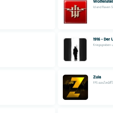
Wolfenste
Id and Raven 
1916 - Der
Kriegsgraben 
Zula
FPS ออนไลน์ที