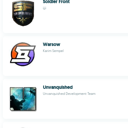
Soldier Front
ijji
Warsow
Karim Sempel
Unvanquished
Unvanquished Development Team