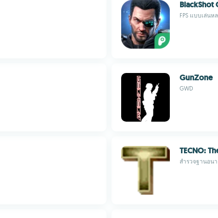
BlackShot 
FPS แบบเล่นหลา
GunZone
GWD
TECNO: Th
สำรวจฐานอนาคต