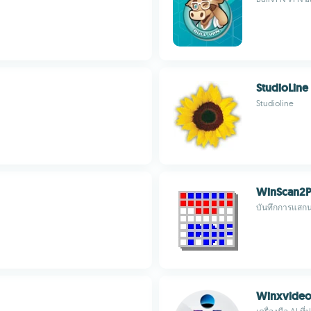
StudioLine
Studioline
WinScan2
บันทึกการแสก
Winxvideo