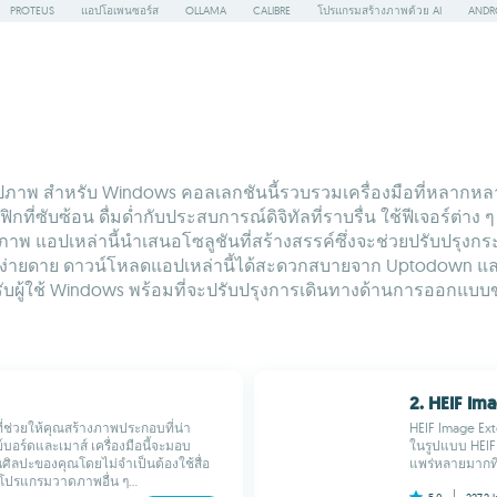
PROTEUS
แอปโอเพนซอร์ส
OLLAMA
CALIBRE
โปรแกรมสร้างภาพด้วย AI
ANDR
ภาพ สำหรับ Windows คอลเลกชันนี้รวบรวมเครื่องมือที่หลากหลาย
่ซับซ้อน ดื่มด่ำกับประสบการณ์ดิจิทัลที่ราบรื่น ใช้ฟีเจอร์ต่าง
ธิภาพ แอปเหล่านี้นำเสนอโซลูชันที่สร้างสรรค์ซึ่งจะช่วยปรับปรุ
อย่างง่ายดาย ดาวน์โหลดแอปเหล่านี้ได้สะดวกสบายจาก Uptodown และ
ับผู้ใช้ Windows พร้อมที่จะปรับปรุงการเดินทางด้านการออกแบบ
2. HEIF Im
ที่ช่วยให้คุณสร้างภาพประกอบที่น่า
HEIF Image Ext
์บอร์ดและเมาส์ เครื่องมือนี้จะมอบ
ในรูปแบบ HEIF ไ
ศิลปะของคุณโดยไม่จำเป็นต้องใช้สื่อ
แพร่หลายมากที่
บโปรแกรมวาดภาพอื่น ๆ...