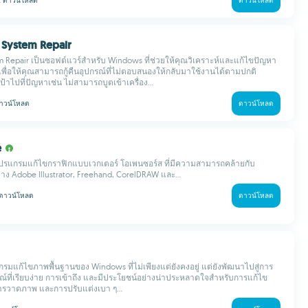
k
ดาวน์โหลด
ดาวน์โหลด
 System Repair
m Repair เป็นซอฟต์แวร์สำหรับ Windows ที่ช่วยให้คุณวิเคราะห์และแก้ไขปัญหา
พื่อให้คุณสามารถกู้คืนอุปกรณ์ที่ไม่ตอบสนองให้กลับมาใช้งานได้ตามปกติ
งเป้าไปที่ปัญหาเช่น ไม่สามารถบูตเข้าเครื่อง...
าวน์โหลด
ดาวน์โหลด
e
โปรแกรมแก้ไขกราฟิกแบบเวกเตอร์ โอเพนซอร์ส ที่มีความสามารถคล้ายกับ
าง Adobe Illustrator, Freehand, CorelDRAW และ...
ดาวน์โหลด
ดาวน์โหลด
กรมแก้ไขภาพพื้นฐานของ Windows ที่ไม่เพียงแต่ยังคงอยู่ แต่ยังพัฒนาไปสู่การ
ที่เรียบง่าย การเข้าถึง และมีประโยชน์อย่างน่าประหลาดใจสำหรับการแก้ไข
การวาดภาพ และการปรับแต่งเบา ๆ...