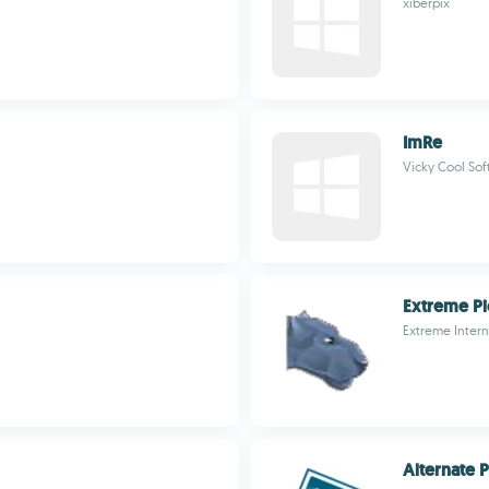
xiberpix
ImRe
Vicky Cool So
Extreme Pi
Extreme Intern
Alternate 