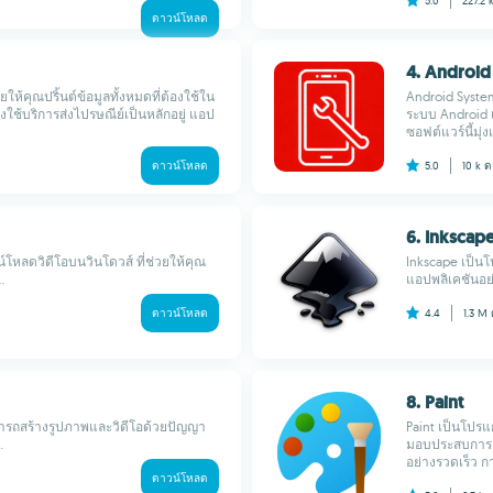
5.0
227.2 
ดาวน์โหลด
4. Android
ยให้คุณปริ้นต์ข้อมูลทั้งหมดที่ต้องใช้ใน
Android Syste
ใช้บริการส่งไปรษณีย์เป็นหลักอยู่ แอป
ระบบ Android เ
ซอฟต์แวร์นี้มุ่
ดาวน์โหลด
5.0
10 k
ด
6. Inkscap
หลดวิดีโอบนวินโดวส์ ที่ช่วยให้คุณ
Inkscape เป็น
.
แอปพลิเคชันอย่
ดาวน์โหลด
4.4
1.3 M
8. Paint
มารถสร้างรูปภาพและวิดีโอด้วยปัญญา
Paint เป็นโปรแ
.
มอบประสบการณ์
อย่างรวดเร็ว 
ดาวน์โหลด