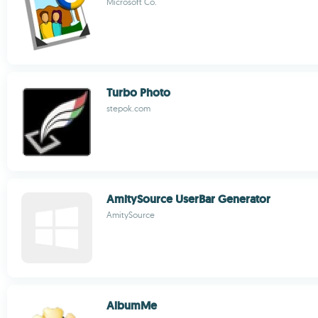
Microsoft Co.
Turbo Photo
stepok.com
AmitySource UserBar Generator
AmitySource
AlbumMe