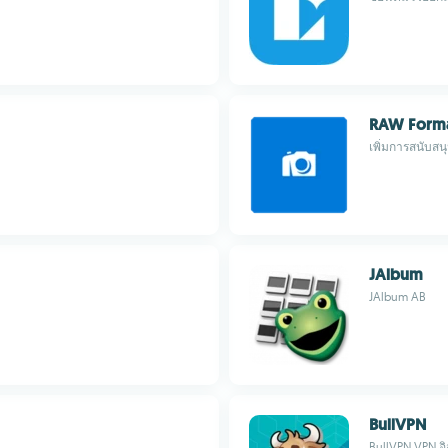
RAW Forma
เพิ่มการสนับส
JAlbum
JAlbum AB
BullVPN
BullVPN VPN อ