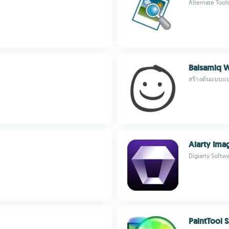
Alternate Tool
Balsamiq 
สร้างต้นแบบแ
Aiarty Ima
Digiarty Softwa
PaintTool S