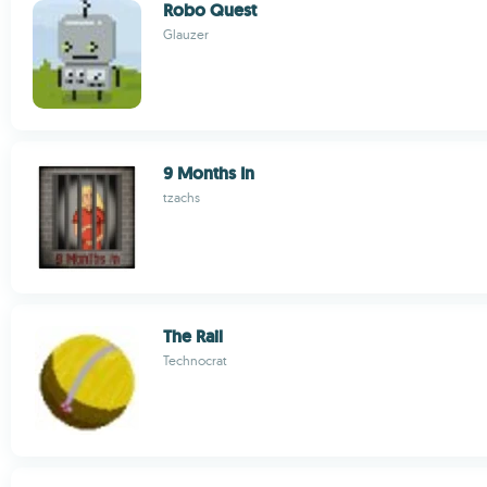
Robo Quest
Glauzer
9 Months In
tzachs
The Rail
Technocrat