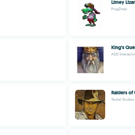
Limey Liza
ProgZmax
King's Que
AGD Interacti
Raiders of 
Teckel Studios