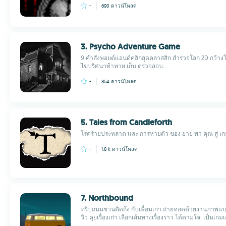
-
690
ดาวน์โหลด
3. Psycho Adventure Game
9 คำสั่งพอยต์แอนด์คลิกสุดคลาสสิก สำรวจโลก 2D กว้
ไขปริศนาท้าทาย เก็บ ตรวจสอบ...
-
854
ดาวน์โหลด
5. Tales from Candleforth
โรคร้ายประหลาด และ การหายตัว ของ ยาย พา คุณ สู่ เกม
-
1.8 k
ดาวน์โหลด
7. Northbound
ทริปถนนชวนคิดถึง กับเพื่อนเก่า ถ่ายทอดด้วยงานภาพแบ
วิว คุยเรื่องเก่า เลือกเส้นทางเรื่องราว ได้ตามใจ. เป็นเกมเล