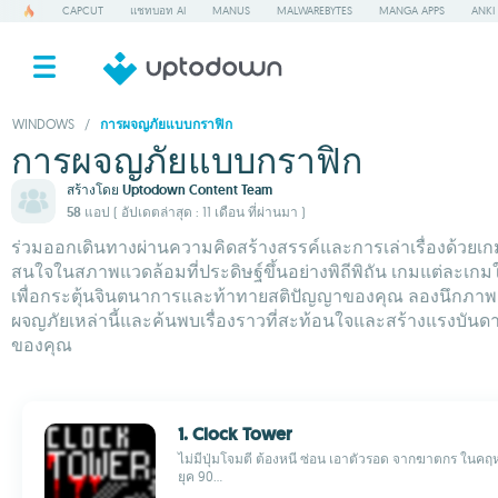
CAPCUT
แชทบอท AI
MANUS
MALWAREBYTES
MANGA APPS
ANKI
WINDOWS
/
การผจญภัยแบบกราฟิก
การผจญภัยแบบกราฟิก
สร้างโดย
Uptodown Content Team
58 แอป
( อัปเดตล่าสุด : 11 เดือน ที่ผ่านมา )
ร่วมออกเดินทางผ่านความคิดสร้างสรรค์และการเล่าเรื่องด้วยเก
สนใจในสภาพแวดล้อมที่ประดิษฐ์ขึ้นอย่างพิถีพิถัน เกมแต่ละเก
เพื่อกระตุ้นจินตนาการและท้าทายสติปัญญาของคุณ ลองนึกภาพสิ่ง
ผจญภัยเหล่านี้และค้นพบเรื่องราวที่สะท้อนใจและสร้างแรงบัน
ของคุณ
1. Clock Tower
ไม่มีปุ่มโจมตี ต้องหนี ซ่อน เอาตัวรอด จากฆาตกร ในคฤ
ยุค 90...