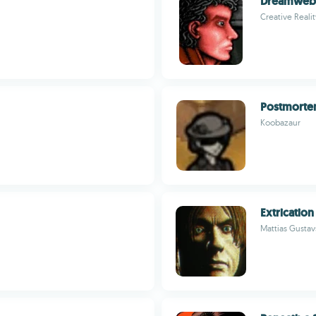
Dreamweb
Creative Realit
Postmort
Koobazaur
Extrication
Mattias Gusta