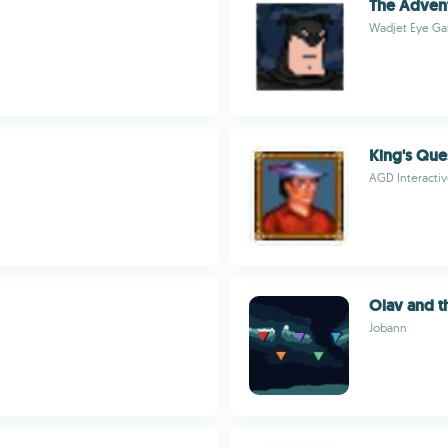
The Advent
Wadjet Eye G
King's Que
AGD Interacti
Olav and t
Jobann