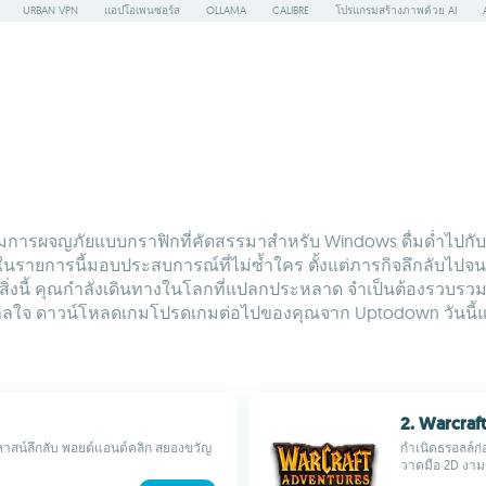
URBAN VPN
แอปโอเพนซอร์ส
OLLAMA
CALIBRE
โปรแกรมสร้างภาพด้วย AI
มการผจญภัยแบบกราฟิกที่คัดสรรมาสำหรับ Windows ดื่มด่ำไปกับเ
มในรายการนี้มอบประสบการณ์ที่ไม่ซ้ำใคร ตั้งแต่ภารกิจลึกลับไป
นี้ คุณกำลังเดินทางในโลกที่แปลกประหลาด จำเป็นต้องรวบรวมเบาะแ
ดาลใจ ดาวน์โหลดเกมโปรดเกมต่อไปของคุณจาก Uptodown วันนี้และ
2. Warcraft
หาสน์ลึกลับ พอยต์แอนด์คลิก สยองขวัญ
กำเนิดธรอลล์ก่
วาดมือ 2D งามจ