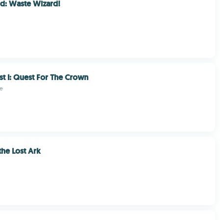
rd: Waste Wizard!
st I: Quest For The Crown
ve
the Lost Ark