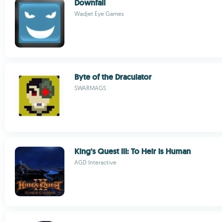
Downfall
Wadjet Eye Games
Byte of the Draculator
SWARMAGS
King's Quest III: To Heir Is Human
AGD Interactive