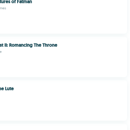
ures of Fatman
ames
st II: Romancing The Throne
ve
he Lute