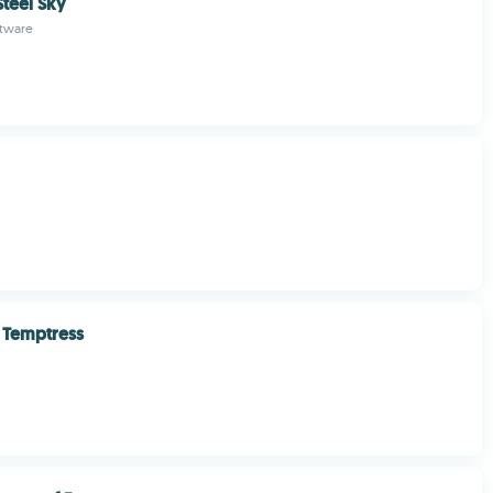
Steel Sky
ftware
e Temptress