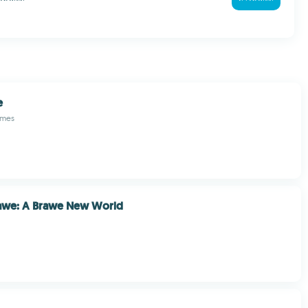
e
ames
rawe: A Brawe New World