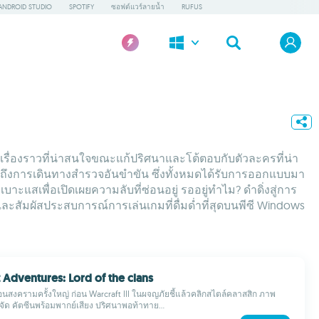
ANDROID STUDIO
SPOTIFY
ซอฟต์แวร์ลายน้ำ
RUFUS
รื่องราวที่น่าสนใจขณะแก้ปริศนาและโต้ตอบกับตัวละครที่น่า
จนถึงการเดินทางสำรวจอันขำขัน ซึ่งทั้งหมดได้รับการออกแบบมา
สเพื่อเปิดเผยความลับที่ซ่อนอยู่ รออยู่ทำไม? ดำดิ่งสู่การ
สัมผัสประสบการณ์การเล่นเกมที่ดื่มด่ำที่สุดบนพีซี Windows
 Adventures: Lord of the clans
อนสงครามครั้งใหญ่ ก่อน Warcraft III ในผจญภัยชี้แล้วคลิกสไตล์คลาสสิก ภาพ
ัด คัตซีนพร้อมพากย์เสียง ปริศนาพอท้าทาย...