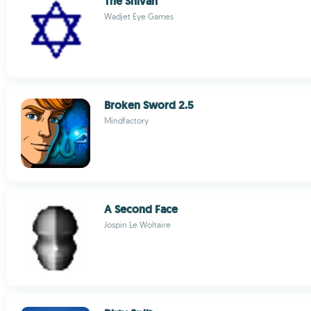
The Shivah
Wadjet Eye Games
Broken Sword 2.5
Mindfactory
A Second Face
Jospin Le Woltaire