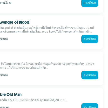
ดาวน์โหลด
ดาวน์โหลด
Avenger of Blood
oint-and-click เล่นเป็นแวมไพร์สาวมือใหม่ สำรวจเมืองโทนขาวดำสุดหม่น แก้
และเลือกบทสนทนาที่พลิกเส้นเรื่อง. ระบบ Look/Talk/Interact สไตล์คลาสสิก...
น์โหลด
ดาวน์โหลด
ระ ในโลกปลอดภัย สไตล์ภาพวาดมือ อบอุ่น สำหรับการผจญภัยของเด็กๆ. สำรวจ
ละคร แก้ปริศนาแบบ พอยต์แอนด์คลิก...
น์โหลด
ดาวน์โหลด
rible Old Man
องสั้น ของ H.P. Lovecraft พาคุณ ลุย เกม ผจญภัย แบบ...
วน์โหลด
ดาวน์โหลด