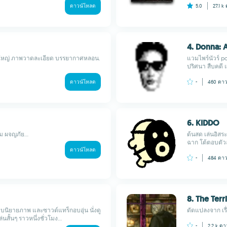
ดาวน์โหลด
5.0
27.1 k
4. Donna: 
างใหญ่ ภาพวาดละเอียด บรรยากาศหลอน.
แวมไพร์นัวร์ p
ปริศนา สืบคดี 
ดาวน์โหลด
-
460
ดาว
6. KIDDO
 ผจญภัย...
ด้นสด เล่นอิส
ฉาก โต้ตอบตัว
ดาวน์โหลด
-
484
ดาว
8. The Ter
บนิยายภาพ และซาวด์แทร็กอบอุ่น นั่งดู
ดัดแปลงจาก เรื่
่นสั้นๆ ราวหนึ่งชั่วโมง...
-
2.2 k
ดา