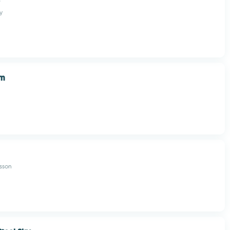
y
em
vsson