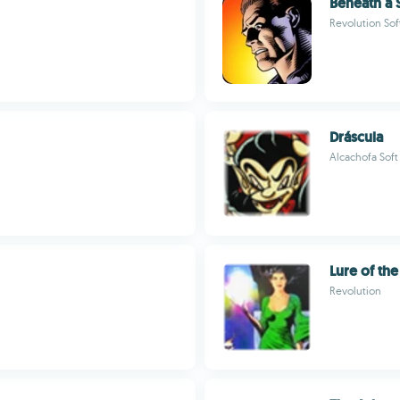
Beneath a 
Revolution So
Dráscula
Alcachofa Soft
Lure of th
Revolution