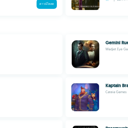
ดาวน์โหลด
Gemini Ru
Wadjet Eye G
Kaptain B
Cateia Games