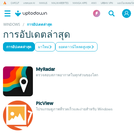
CAPCUT
แชทบอท AI
MANUS
MALWAREBYTES
MANGA APPS
ANKI
URBAN VPN
แอปโอเพนซอร์ส
WINDOWS
/
การอัปเดตล่าสุด
การอัปเดตล่าสุด
การอัปเดตล่าสุด
มาใหม่
ยอดดาวน์โหลดสูงสุด
MyRadar
ตรวจสอบสภาพอากาศในทุกส่วนของโลก
PicView
โปรแกรมดูภาพที่รวดเร็วและง่ายสำหรับ Windows