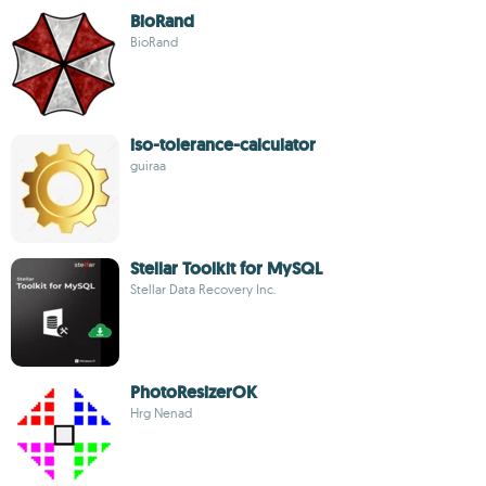
BioRand
BioRand
iso-tolerance-calculator
guiraa
Stellar Toolkit for MySQL
Stellar Data Recovery Inc.
PhotoResizerOK
Hrg Nenad