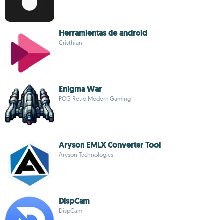
Herramientas de android
Cristhian
Enigma War
POG Retro Modern Gaming
Aryson EMLX Converter Tool
Aryson Technologies
DispCam
DispCam