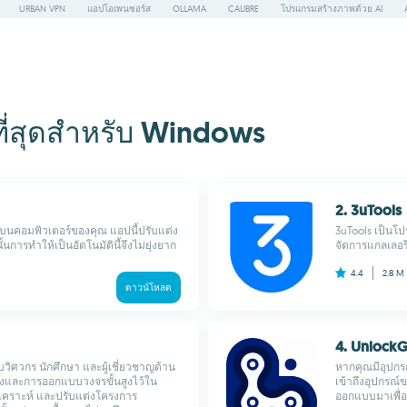
URBAN VPN
แอปโอเพนซอร์ส
OLLAMA
CALIBRE
โปรแกรมสร้างภาพด้วย AI
ี่สุดสำหรับ Windows
2. 3uTools
ัติบนคอมพิวเตอร์ของคุณ แอปนี้ปรับแต่ง
3uTools เป็นโป
้นการทำให้เป็นอัตโนมัตินี้จึงไม่ยุ่งยาก
จัดการแกลเลอรีภ
4.4
2.8 M
ดาวน์โหลด
4. Unlock
บวิศวกร นักศึกษา และผู้เชี่ยวชาญด้าน
หากคุณมีอุปกรณ์
องและการออกแบบวงจรขั้นสูงไว้ใน
เข้าถึงอุปกรณ์ข
ิเคราะห์ และปรับแต่งโครงการ
ออกแบบมาเพื่อกู