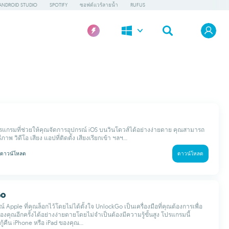
ANDROID STUDIO
SPOTIFY
ซอฟต์แวร์ลายน้ำ
RUFUS
รแกรมที่ช่วยให้คุณจัดการอุปกรณ์ iOS บนวินโดวส์ได้อย่างง่ายดาย คุณสามารถ
าพ วิดีโอ เสียง แอปที่ติดตั้ง เสียงเรียกเข้า ฯลฯ...
ดาวน์โหลด
ดาวน์โหลด
Go
 Apple ที่คุณล็อกไว้โดยไม่ได้ตั้งใจ UnlockGo เป็นเครื่องมือที่คุณต้องการเพื่อ
องคุณอีกครั้งได้อย่างง่ายดายโดยไม่จำเป็นต้องมีความรู้ขั้นสูง โปรแกรมนี้
้คืน iPhone หรือ iPad ของคุณ...