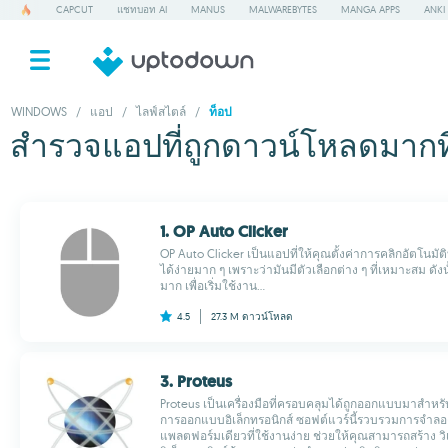
CAPCUT
แชทบอท AI
MANUS
MALWAREBYTES
MANGA APPS
ANKI
WINDOWS
/
แอป
/
ไลฟ์สไตล์
/
ท็อป
สำรวจแอปที่ถูกดาวน์โหลดมากท
1. OP Auto Clicker
OP Auto Clicker เป็นแอปที่ให้คุณตั้งค่าการคลิกอัตโนม
ได้ง่ายมาก ๆ เพราะว่ามันมีตัวเลือกต่าง ๆ ที่เหมาะสม ดังนั
มาก เพื่อเริ่มใช้งาน...
4.5
27.3 M
ดาวน์โหลด
3. Proteus
Proteus เป็นเครื่องมือที่ครอบคลุมได้ถูกออกแบบมาสำหรั
การออกแบบอิเล็กทรอนิกส์ ซอฟต์แวร์นี้รวบรวมการจำล
แพลตฟอร์มเดียวที่ใช้งานง่าย ช่วยให้คุณสามารถสร้าง ว