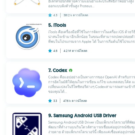
อิเล็กทรอนิกส์ด้วยความแม่นยำและประสิทธิภาพอย่างสูง 
ออกแบบฝังตัวขั้นสูง Proteus...
4.3
381.2 k
ดาวน์โหลด
5. iTools
iTools คือเครื่องมือที่ใช้ในการจัดการในเครื่อง iOS ด้วยวิธี
น่าสนใจเข้ามาอีกเล็กน้อย ในขณะที่สามารถปลดปล่อย
ที่พบในโปรแกรมจาก Apple ได้ ในการเริ่มต้นใช้โปรแกรมคุ
4.6
4.2 M
ดาวน์โหลด
7. Codex
Codex คือแอปอย่างเป็นทางการของ OpenAI สำหรับการเข
การอัตโนมัติให้คุณในการเขียน แก้ไข และทดสอบโค้ด แ
เปลี่ยนแปลงในรีโพซิทอรีต่างๆ Codexสามารถผสานเข้าก
ของคุณได้...
3.3
47.6 k
ดาวน์โหลด
9. Samsung Android USB Driver
Samsung Android USB Driver เป็นแพ็กเกจไดรเวอร์ที่พัฒนา
พัฒนาที่ทำงานบนวินโดวส์สามารถเชื่อมต่ออุปกรณ์ซัมซ
ง่ายดาย ด้วยแพ็กเกจไดรเวอร์นี้ เพียงแค่เชื่อมต่ออุปกรณ