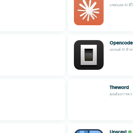
แชทบอท AI ที่
Opencode
เอเจนต์ AI สำ
Theword
คุณต้องการความ
Upscayl