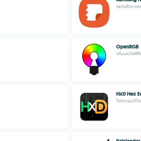
จดบันทึกจากคอ
OpenRGB
ปรับแต่งไฟพีซ
HxD Hex Ed
โปรแกรมแก้ไข