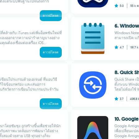
ตั้งแต่ระบบพื้นฐานไปจนถึงการ
5.0
55 k
ด
ดาวน์โหลด
6. Window
ที่คล้ายกับ iTunes แต่เพิ่มอ็อพชันใหม่ที่
Windows Notep
ตัวเองออกจากความน่ารำคาญบางอย่าง
สามารถเปิด แก้
ณต้องเชื่อมต่อเครื่อง iOS...
4.7
191.7 
ดาวน์โหลด
8. Quick S
ียนโปรแกรมด้วยเอเจนต์ ที่มอบวิธี
Quick Share เป
ก้ไขข้อบกพร่อง และเสนอการ
ตั้งระบบ Wind
ับกิจวัตรการเขียนโปรแกรมประจำวัน
โดยไม่ต้องใช้ Wi
3.7
496.8
ดาวน์โหลด
10. Google
โดยซัมซุง ถูกสร้างขึ้นเพื่อช่วยให้นัก
Google Antigr
ุงกับสภาพแวดล้อมการพัฒนาได้อย่าง
เพื่อเปลี่ยนแป
์ทั้งสองด้วยสาย USB ทุกอย่างก็จะ
Google Antigrav