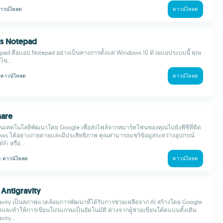
าวน์โหลด
ดาวน์โหลด
s Notepad
ad คือแอป Notepad อย่างเป็นทางการตั้งแต่ Windows 10 ด้วยแอประบบนี้ คุณ
ไข...
k
ดาวน์โหลด
ดาวน์โหลด
hare
็นเทคโนโลยีพัฒนาโดย Google เพื่อส่งไฟล์จากสมาร์ทโฟนของคุณไปยังพีซีที่ติด
ows ได้อย่างง่ายดายและมีประสิทธิภาพ คุณสามารถแชร์ข้อมูลระหว่างอุปกรณ์
Fi หรือ...
 k
ดาวน์โหลด
ดาวน์โหลด
 Antigravity
avity เป็นสภาพแวดล้อมการพัฒนาที่ได้รับการช่วยเหลือจาก AI สร้างโดย Google
ลงและทำให้การเขียนโปรแกรมเป็นอัตโนมัติ ต่างจากผู้ช่วยเขียนโค้ดแบบดั้งเดิม
ity...