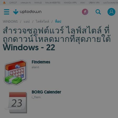
CAPCUT
แชทบอท AI
MANUS
MALWAREBYTES
MANGA APPS
ANKI
URBAN VPN
แอปโอเพนซอร์ส
WINDOWS
/
แอป
/
ไลฟ์สไตล์
/
ท็อป
สำรวจซอฟต์แวร์ ไลฟ์สไตล์ ที่
ถูกดาวน์โหลดมากที่สุดภายใต้
Windows - 22
Findemes
alanit
BORG Calender
i_flem