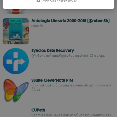
MANAGE PREFERENCES
SPANISH
ROMANIAN
Antología Literaria 2000-2016 (@ruben3k)
ruben3k
Syncios Data Recovery
กู้คืนข้อความทั้งหมดที่ถูกลบไปจากอุปกรณ์ iOS ของคุณ
SSuite CleverNote PIM
เก็บทุกอย่างอย่างเป็นระบบด้วยอะเจนด้าฟีเจอร์หลากหลายตัว
นี้นี่เอง
CUPath
ทดสอบความจำและความสามารถในการกำหนดทิศทางของ