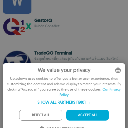
GestorQ
Rubén González
TradeQQ Terminal
ข้อมูลทั้งหมดที่คุณต้องรู้เกี่ยวกับตลาดหุ้น ในแบบเรียลไทม์
We value your privacy
Uptodown uses cookies to offer you a better user experience, thus
customizing the content and ads we display to match your interests. By
iPhone Backup Extractor
ENGLISH
clicking “Accept all” you agree to the use of these cookies.
Our Privacy
สร้างแบ็กอัปของ iPhone ของคุณได้เลย
Policy
FRENCH
SHOW ALL PARTNERS
(1910) →
GERMAN
PORTUGUESE
REJECT ALL
ACCEPT ALL
Jihosoft iPhone Data Recovery
Jihosoft
ITALIAN