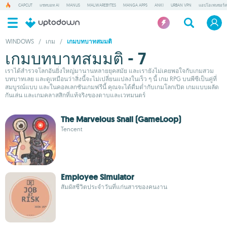
CAPCUT
แชทบอท AI
MANUS
MALWAREBYTES
MANGA APPS
ANKI
URBAN VPN
แอปโอเพนซอร์ส
WINDOWS
/
เกม
/
เกมบทบาทสมมติ
เกมบทบาทสมมติ - 7
เราได้สำรวจโลกอันยิ่งใหญ่มานานหลายยุคสมัย และเรายังไม่เคยพอใจกับเกมสวม
บทบาทเลย และดูเหมือนว่าสิ่งนี้จะไม่เปลี่ยนแปลงในเร็ว ๆ นี้ เกม RPG บนพีซีเป็นคู่ที่
สมบูรณ์แบบ และในคอลเลกชันเกมฟรีนี้ คุณจะได้ดื่มด่ำกับเกมโลกเปิด เกมแบบผลัด
กันเล่น และเกมคลาสสิกที่แท้จริงของดาบและเวทมนตร์
The Marvelous Snail (GameLoop)
Tencent
Employee Simulator
สัมผัสชีวิตประจำวันที่แก่นสารของคนงาน