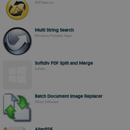
PDFMate Inc
Multi String Search
Windows Portable Apps
Softdiv PDF Split and Merge
Softdiv
Batch Document Image Replacer
4Dots Software
AlterPDF