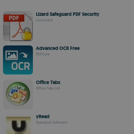
Lizard Safeguard PDF Security
LockLizard
Advanced OCR Free
PDFCore
Office Tabs
Office Tabs Ltd
yRead
Spacejock Software