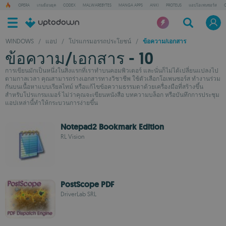
OPERA
เกมย้อนยุค
CODEX
MALWAREBYTES
MANGA APPS
ANKI
PROTEUS
แอปโอเพนซอร์ส
WINDOWS
/
แอป
/
โปรแกรมอรรถประโยชน์
/
ข้อความ/เอกสาร
ข้อความ/เอกสาร - 10
การเขียนมักเป็นหนึ่งในสิ่งแรกที่เราทำบนคอมพิวเตอร์ และนั่นก็ไม่ได้เปลี่ยนแปลงไป
ตามกาลเวลา คุณสามารถร่างเอกสารทางวิชาชีพ ใช้ตัวเลือกโอเพนซอร์ส ทำงานร่วม
กันบนเนื้อหาแบบเรียลไทม์ หรือแก้ไขข้อความธรรมดาด้วยเครื่องมือที่สร้างขึ้น
สำหรับโปรแกรมเมอร์ ไม่ว่าคุณจะเขียนหนังสือ บทความบล็อก หรือบันทึกการประชุม
แอปเหล่านี้ทำให้กระบวนการง่ายขึ้น
Notepad2 Bookmark Edition
RL Vision
PostScope PDF
DriverLab SRL