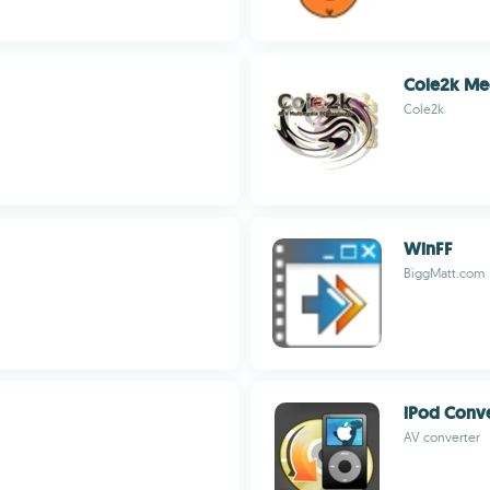
Cole2k Me
Cole2k
WinFF
BiggMatt.com
iPod Conve
AV converter