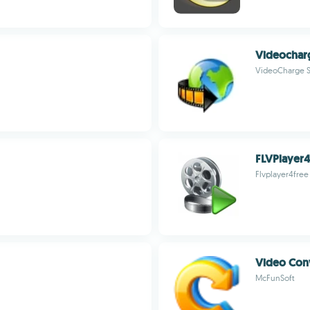
Videochar
VideoCharge 
FLVPlayer
Flvplayer4free
Video Con
McFunSoft