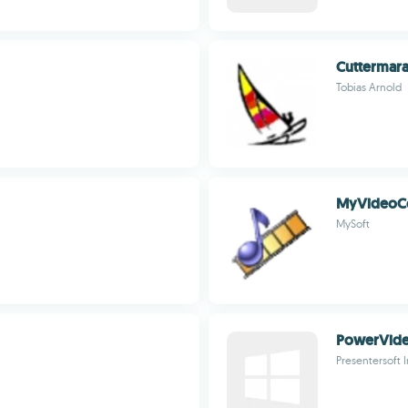
Cuttermar
Tobias Arnold
MyVideoCo
MySoft
PowerVide
Presentersoft I