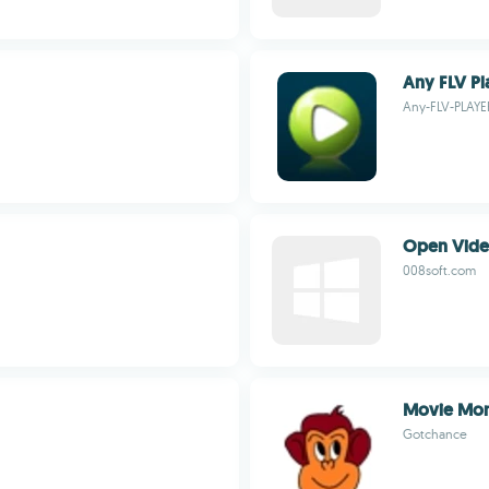
Any FLV Pl
Any-FLV-PLAY
Open Vide
008soft.com
Movie Mo
Gotchance