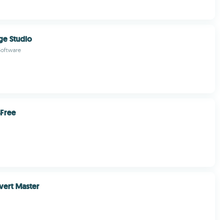
ge Studio
Software
4Free
vert Master