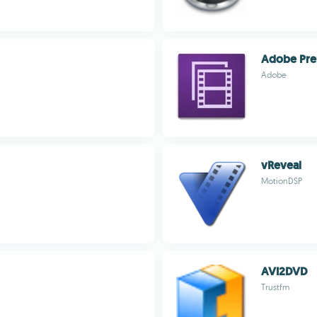
Adobe Pre
Adobe
vReveal
MotionDSP
AVI2DVD
Trustfm