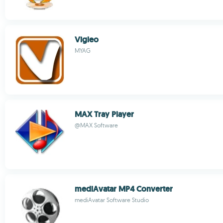
Vigleo
MYAG
MAX Tray Player
@MAX Software
mediAvatar MP4 Converter
mediAvatar Software Studio