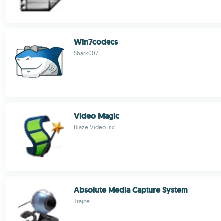
Win7codecs
Shark007
Video Magic
Blaze Video Inc.
Absolute Media Capture System
Trajce