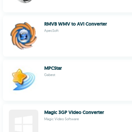
RMVB WMV to AVI Converter
ApecSoft
MPCStar
Gabest
Magic 3GP Video Converter
Magic Video Software