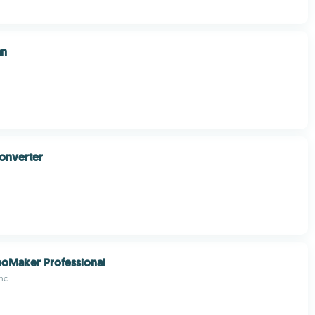
an
nverter
oMaker Professional
nc.