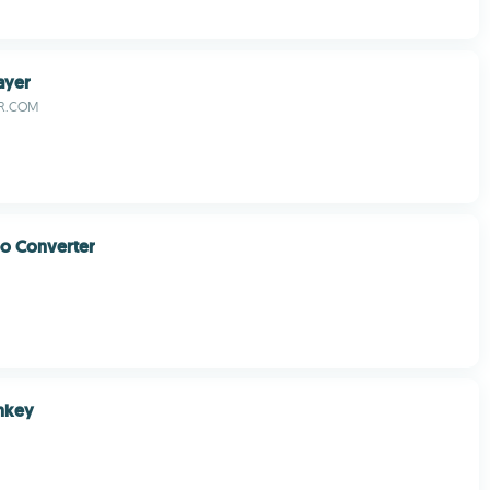
ayer
ER.COM
o Converter
nkey