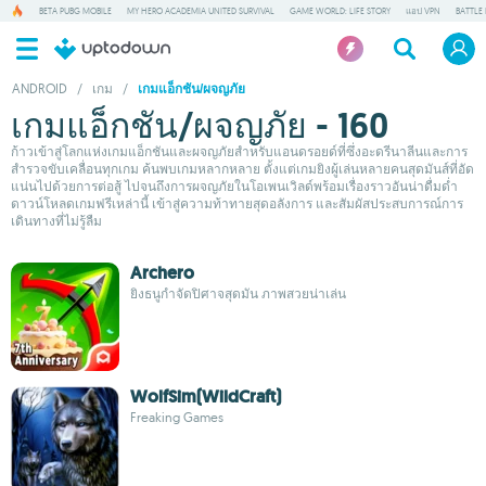
BETA PUBG MOBILE
MY HERO ACADEMIA UNITED SURVIVAL
GAME WORLD: LIFE STORY
แอป VPN
BATTLE
ANDROID
/
เกม
/
เกมแอ็กชัน/ผจญภัย
เกมแอ็กชัน/ผจญภัย - 160
ก้าวเข้าสู่โลกแห่งเกมแอ็กชันและผจญภัยสำหรับแอนดรอยด์ที่ซึ่งอะดรีนาลีนและการ
สำรวจขับเคลื่อนทุกเกม ค้นพบเกมหลากหลาย ตั้งแต่เกมยิงผู้เล่นหลายคนสุดมันส์ที่อัด
แน่นไปด้วยการต่อสู้ ไปจนถึงการผจญภัยในโอเพนเวิลด์พร้อมเรื่องราวอันน่าดื่มด่ำ
ดาวน์โหลดเกมฟรีเหล่านี้ เข้าสู่ความท้าทายสุดอลังการ และสัมผัสประสบการณ์การ
เดินทางที่ไม่รู้ลืม
Archero
ยิงธนูกำจัดปิศาจสุดมัน ภาพสวยน่าเล่น
WolfSim(WildCraft)
Freaking Games