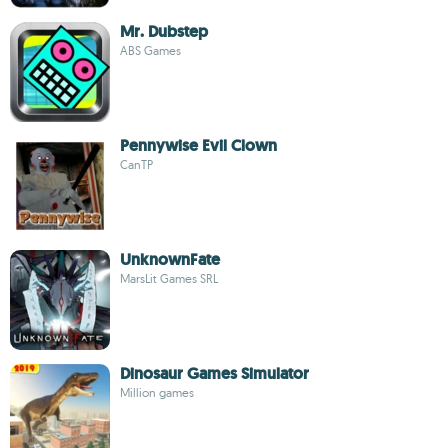
Mr. Dubstep
ABS Games
Pennywise Evil Clown
CanTP
UnknownFate
MarsLit Games SRL
Dinosaur Games Simulator
Million games