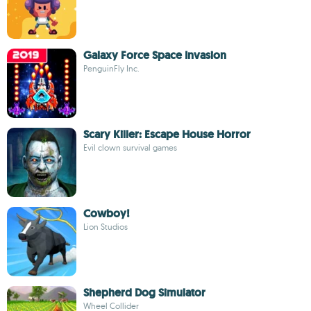
Galaxy Force Space Invasion
PenguinFly Inc.
Scary Killer: Escape House Horror
Evil clown survival games
Cowboy!
Lion Studios
Shepherd Dog Simulator
Wheel Collider