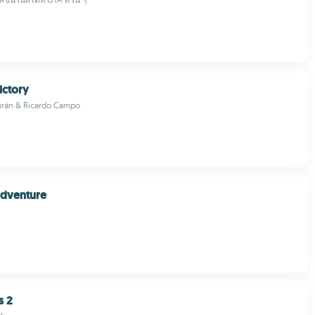
ictory
uirán & Ricardo Campo
Adventure
s 2