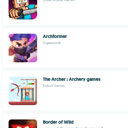
Archformer
Gigaswords
The Archer : Archery games
Rubick Games
Border of Wild