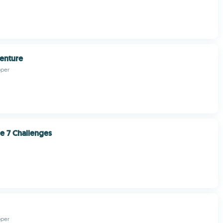
enture
oper
e 7 Challenges
oper