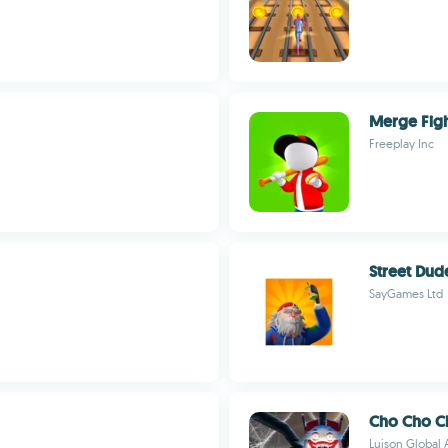
Merge Figh
Freeplay Inc
Street Dud
SayGames Ltd
Cho Cho Ch
Luison Global