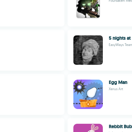
Foursaken Med
5 nights at
EasyWays Tea
Egg Man
Xerus Art
Rebbit Bub