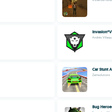
Invasion*V
Andrés Villaq
Car Stunt 
Zamsolutions
Bug Heroe