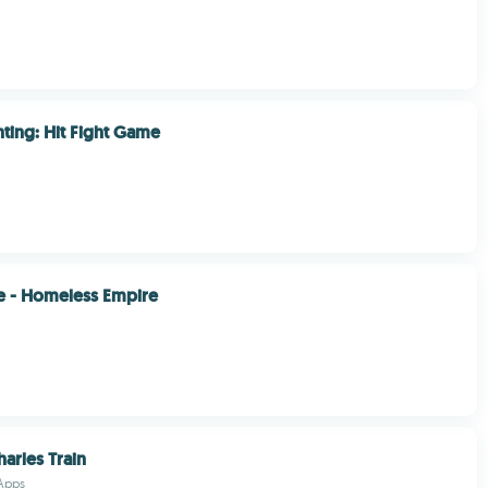
ting: Hit Fight Game
e - Homeless Empire
arles Train
 Apps