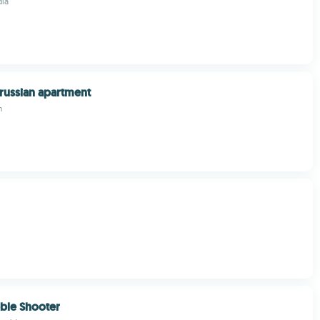
ia
 russian apartment
m
ble Shooter