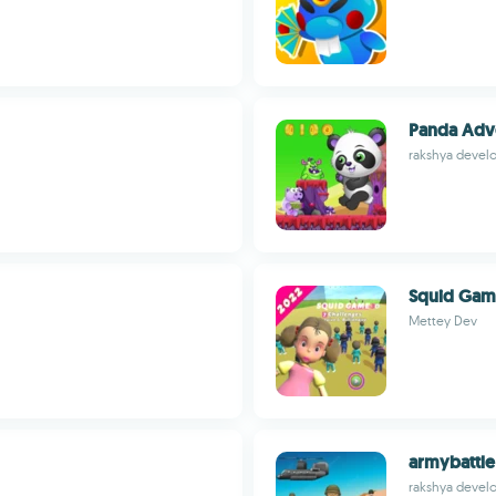
Panda Adv
rakshya devel
Squid Gam
Mettey Dev
armybattle
rakshya devel