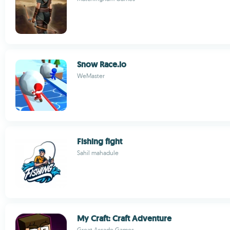
Snow Race.io
WeMaster
Fishing fight
Sahil mahadule
My Craft: Craft Adventure
Great Arcade Games