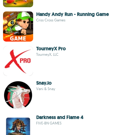
Handy Andy Run - Running Game
Criss Cross Games
TourneyX Pro
TourneyX, LLC
Snay.io
Vani & Snay
Darkness and Flame 4
FIVE-BN GAMES