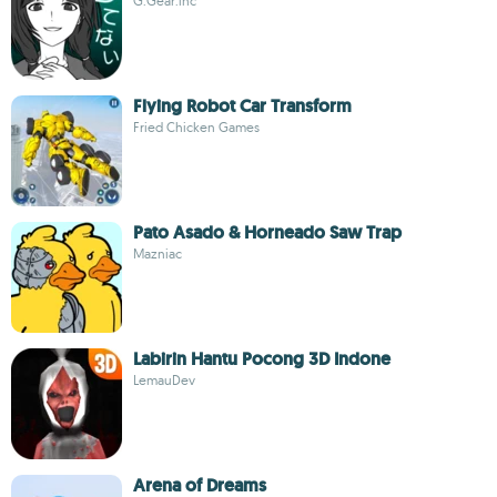
G.Gear.inc
Flying Robot Car Transform
Fried Chicken Games
Pato Asado & Horneado Saw Trap
Mazniac
Labirin Hantu Pocong 3D Indone
LemauDev
Arena of Dreams