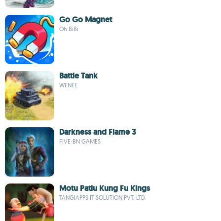
Go Go Magnet
Oh BiBi
Battle Tank
WENEE
Darkness and Flame 3
FIVE-BN GAMES
Motu Patlu Kung Fu Kings
TANGIAPPS IT SOLUTION PVT. LTD.