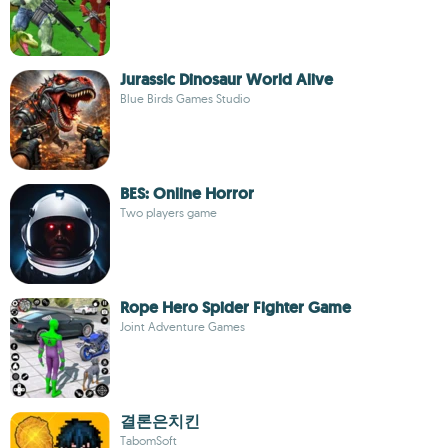
Jurassic Dinosaur World Alive
Blue Birds Games Studio
BES: Online Horror
Two players game
Rope Hero Spider Fighter Game
Joint Adventure Games
결론은치킨
TabomSoft