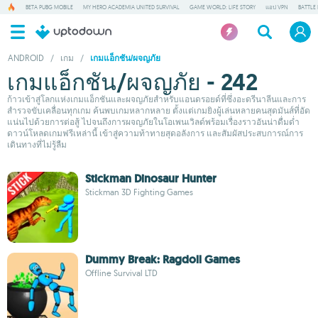
BETA PUBG MOBILE
MY HERO ACADEMIA UNITED SURVIVAL
GAME WORLD: LIFE STORY
แอป VPN
BATTLE
ANDROID
/
เกม
/
เกมแอ็กชัน/ผจญภัย
เกมแอ็กชัน/ผจญภัย - 242
ก้าวเข้าสู่โลกแห่งเกมแอ็กชันและผจญภัยสำหรับแอนดรอยด์ที่ซึ่งอะดรีนาลีนและการ
สำรวจขับเคลื่อนทุกเกม ค้นพบเกมหลากหลาย ตั้งแต่เกมยิงผู้เล่นหลายคนสุดมันส์ที่อัด
แน่นไปด้วยการต่อสู้ ไปจนถึงการผจญภัยในโอเพนเวิลด์พร้อมเรื่องราวอันน่าดื่มด่ำ
ดาวน์โหลดเกมฟรีเหล่านี้ เข้าสู่ความท้าทายสุดอลังการ และสัมผัสประสบการณ์การ
เดินทางที่ไม่รู้ลืม
Stickman Dinosaur Hunter
Stickman 3D Fighting Games
Dummy Break: Ragdoll Games
Offline Survival LTD