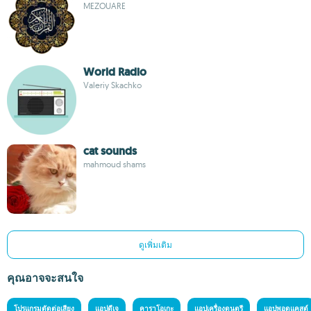
MEZOUARE
World Radio
Valeriy Skachko
cat sounds
mahmoud shams
ดูเพิ่มเติม
คุณอาจจะสนใจ
โปรแกรมตัดต่อเสียง
แอปดีเจ
คาราโอเกะ
แอปเครื่องดนตรี
แอปพอดแคสต์