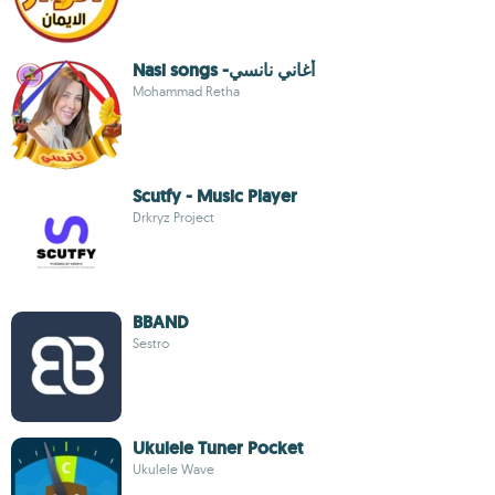
Nasi songs -أغاني نانسي
Mohammad Retha
Scutfy - Music Player
Drkryz Project
BBAND
Sestro
Ukulele Tuner Pocket
Ukulele Wave