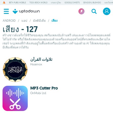
BETA PUBG MOBILE
TOCA BOCA WORLD
เกมนารูโตะ
GOOGLE SHEETS
SENGOKU BUSHIDO
แอปโอเพ่
ANDROID
/
แอป
/
มัลติมีเดีย
/
เสียง
เสียง - 127
สร้างซาวด์แทร็กให้ชีวิตของคุณ สตรีมเพลงนับล้านฟรี เล่นและดาวน์โหลดพอดแคสต์
ได้ไม่จำกัด หรือใช้คลังเพลงของคุณเองด้วยเครื่องเล่นออฟไลน์ที่ทรงพลังและอีควอไล
เซอร์ ระบุเพลงที่กำลังเล่นอยู่ในพื้นหลังหรือแม้แต่สร้างทำนองด้วย AI ให้เพลงของคุณ
มีเสียงที่สมควรได้รับ
تلاوات القرأن
Hssainox
MP3 Cutter Pro
OnMobi Ltd.