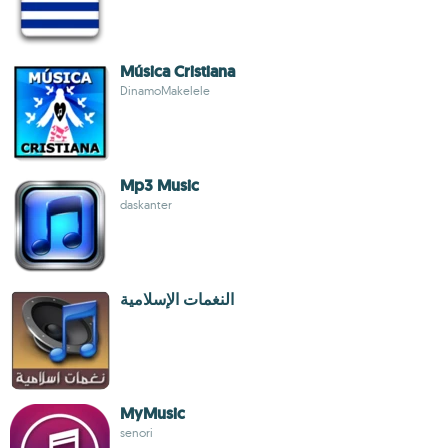
Música Cristiana
DinamoMakelele
Mp3 Music
daskanter
النغمات الإسلامية
MyMusic
senori