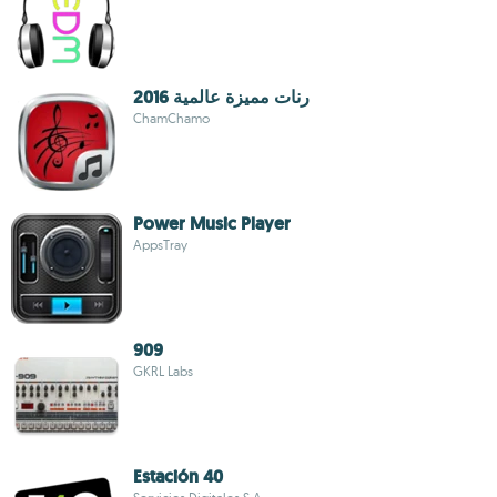
رنات مميزة عالمية 2016
ChamChamo
Power Music Player
AppsTray
909
GKRL Labs
Estación 40