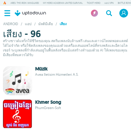
ARES: THE IRON VANGUARD
MY HERO ACADEMIA UNITED SURVIVAL
TICKET HERO
แอป VPN
BATTLE ROY
ANDROID
/
แอป
/
มัลติมีเดีย
/
เสียง
เสียง - 96
สร้างซาวด์แทร็กให้ชีวิตของคุณ สตรีมเพลงนับล้านฟรี เล่นและดาวน์โหลดพอดแคสต์
ได้ไม่จำกัด หรือใช้คลังเพลงของคุณเองด้วยเครื่องเล่นออฟไลน์ที่ทรงพลังและอีควอไล
เซอร์ ระบุเพลงที่กำลังเล่นอยู่ในพื้นหลังหรือแม้แต่สร้างทำนองด้วย AI ให้เพลงของคุณ
มีเสียงที่สมควรได้รับ
Müzik
Avea Iletisim Hizmetleri A.S.
Khmer Song
PhumGreen-Soft