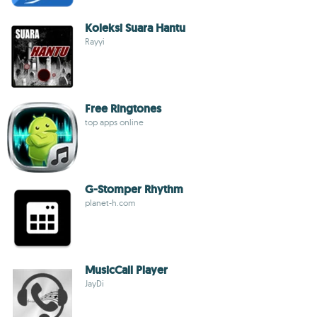
Koleksi Suara Hantu
Rayyi
Free Ringtones
top apps online
G-Stomper Rhythm
planet-h.com
MusicCall Player
JayDi