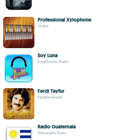
Professional Xylophone
Alyaka
Soy Luna
KingDismiss Studio
Ferdi Tayfur
KayaDeveloper
Radio Guatemala
Descargalo Gratis