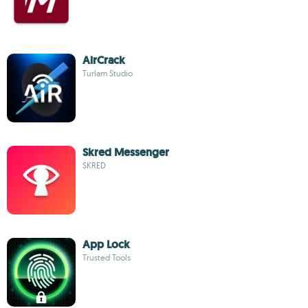
AirCrack
Turlam Studio
Skred Messenger
SKRED
App Lock
Trusted Tools