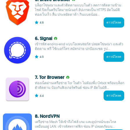
บล็อกโฆษณาและตัวติดตามแบบในตัว ลดการติดตามข้าม
ไซต์ ปิดกั้นคริปโตมายน์เนอร์ อัปเกรดเป็น HTTPS อัตโนมัติ
ท่องเว็บเร็ว ลื่น ประหยัดดาต้า กินแบตน้อย...
4.6
ดาวน์โหลด
6. Signal
เข้ารหัส end-to-end แบบโอเพนซอร์ส ปลอดโฆษณา และตัว
ติดตาม ฟรี ใช้เบอร์โทร สมัครง่าย ปกป้องแชต รูป...
4.5
ดาวน์โหลด
7. Tor Browser
ท่องเน็ตผ่านเครือข่าย Tor ในตัว ไม่ต้องพึ่ง Orbot พร้อมบล็อก
ตัวติดตาม ป้องกันฟิงเกอร์พรินต์ ซ่อน IP อัตโนมัติ...
4.4
ดาวน์โหลด
8. NordVPN
เครือข่าย Mesh ให้เข้าถึงไฟล์ เกม และอุปกรณ์ระยะไกล
เหมือนอยู่ LAN. เข้ารหัสทราฟฟิก ซ่อน IP ปลอดภัยบน...