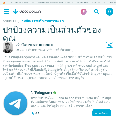
ARES: THE IRON VANGUARD
MY HERO ACADEMIA UNITED SURVIVAL
TICKET HERO
แอป VPN
BATTLE ROY
ANDROID
/
ปกป้องความเป็นส่วนตัวของคุณ
ปกป้องความเป็นส่วนตัวของ
คุณ
สร้างโดย
Nelson de Benito
59 แอป
( อัปเดตล่าสุด : 2 สัปดาห์ ที่ผ่านมา )
ปกป้องข้อมูลของคุณด้วยแอปพลิเคชันเหล่านี้ที่ออกแบบมาเพื่อปกป้องความเป็นส่วน
ตัวของคุณบนระบบแอนดรอยด์ ที่นี่คุณจะพบกับเบราว์เซอร์ที่บล็อกตัวติดตาม VPN
สำหรับซ่อนที่อยู่ IP ของคุณ แอปส่งข้อความที่มีการเข้ารหัสแบบ end-to-end และ
ไฟร์วอลล์ที่ควบคุมสิ่งที่เชื่อมต่อกับอินเทอร์เน็ต ตั้งแต่โหมดไม่ระบุตัวตนขั้นสูงไป
จนถึงเครื่องมือโอเพนซอร์ส ชุดเครื่องมือนี้ถูกสร้างขึ้นเพื่อให้มั่นใจว่าข้อมูลของคุณจะ
อยู่ภายใต้การควบคุมของคุณและปลอดภัยจากสายตาของผู้อื่น
1. Telegram
แชทลับเข้ารหัสแบบ end-to-end ด้วย MTProto ปกป้องข้อมูล
ตั้งแต่ต้นทางถึงปลายทาง คุมสิทธิ์การมองเห็น โปรไฟล์ ซ่อน
สถานะ และใช้ชื่อผู้ใช้แทนเบอร์. มีรหัสผ่านล็อก...
4.3
ดาวน์โหลด