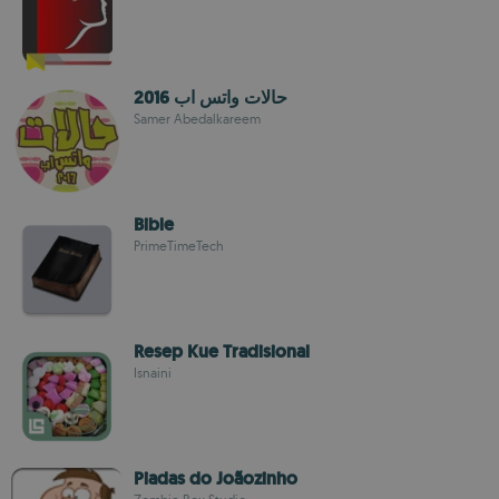
حالات واتس اب 2016
Samer Abedalkareem
Bible
PrimeTimeTech
Resep Kue Tradisional
Isnaini
Piadas do Joãozinho