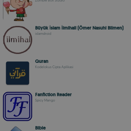
Zombie Box Studio
Büyük İslam İlmihali (Ömer Nasuhi Bilmen)
islamdroid
Quran
Kodelokus Cipta Aplikasi
Fanfiction Reader
Spicy Mango
Bible