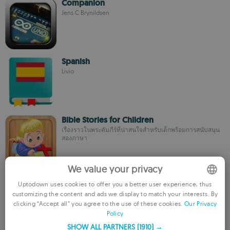
Companion
Jens C Brynildsen
Spanish
Livio
Bible Stories for Children
เรื่องราวในพระคัมภีร์ที่น่าสนใจสำหรับเด็กพร้อมการสนับสนุน
สองภาษา
We value your privacy
Quran
Uptodown uses cookies to offer you a better user experience, thus
Saliima Software
customizing the content and ads we display to match your interests. By
ENGLISH
clicking “Accept all” you agree to the use of these cookies.
Our Privacy
Policy
FRENCH
SHOW ALL PARTNERS
(1910) →