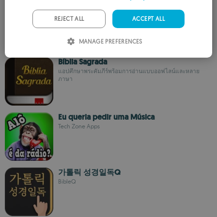
GERMAN
Catholic Prayers
Saramma Jose
PORTUGUESE
REJECT ALL
ACCEPT ALL
ITALIAN
MANAGE PREFERENCES
SPANISH
Bíblia Sagrada
ROMANIAN
แอปศึกษาพระคัมภีร์พร้อมการอ่านแบบออฟไลน์และหลาย
ภาษา
Eu queria pedir uma Música
Tech Zone Apps
가톨릭 성경일독Q
BibleQ