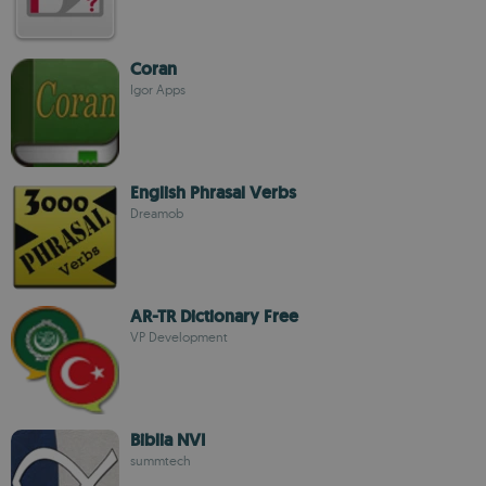
Coran
Igor Apps
English Phrasal Verbs
Dreamob
AR-TR Dictionary Free
VP Development
Biblia NVI
summtech