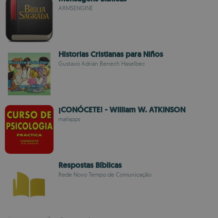
ARMSENGINE
Historias Cristianas para Niños
Gustavo Adrián Benech Haselbec
¡CONÓCETE! - William W. ATKINSON
mafapps
Respostas Bíblicas
Rede Novo Tempo de Comunicação