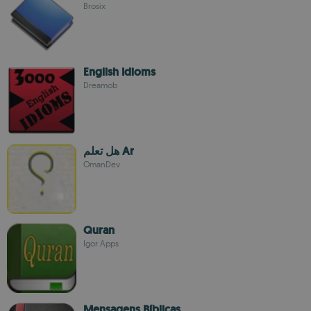
Brosix
English Idioms
Dreamob
هل تعلم Ar
OmanDev
Quran
Igor Apps
Mensagens Bíblicas