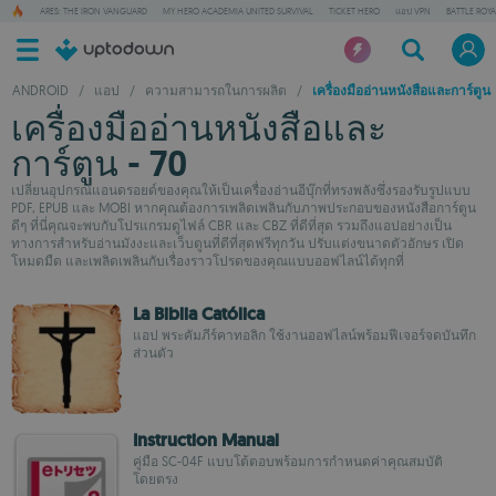
ARES: THE IRON VANGUARD
MY HERO ACADEMIA UNITED SURVIVAL
TICKET HERO
แอป VPN
BATTLE ROY
ANDROID
/
แอป
/
ความสามารถในการผลิต
/
เครื่องมืออ่านหนังสือและการ์ตูน
เครื่องมืออ่านหนังสือและ
การ์ตูน - 70
เปลี่ยนอุปกรณ์แอนดรอยด์ของคุณให้เป็นเครื่องอ่านอีบุ๊กที่ทรงพลังซึ่งรองรับรูปแบบ
PDF, EPUB และ MOBI หากคุณต้องการเพลิดเพลินกับภาพประกอบของหนังสือการ์ตูน
ดีๆ ที่นี่คุณจะพบกับโปรแกรมดูไฟล์ CBR และ CBZ ที่ดีที่สุด รวมถึงแอปอย่างเป็น
ทางการสำหรับอ่านมังงะและเว็บตูนที่ดีที่สุดฟรีทุกวัน ปรับแต่งขนาดตัวอักษร เปิด
โหมดมืด และเพลิดเพลินกับเรื่องราวโปรดของคุณแบบออฟไลน์ได้ทุกที่
La Biblia Católica
แอป พระคัมภีร์คาทอลิก ใช้งานออฟไลน์พร้อมฟีเจอร์จดบันทึก
ส่วนตัว
Instruction Manual
คู่มือ SC-04F แบบโต้ตอบพร้อมการกำหนดค่าคุณสมบัติ
โดยตรง