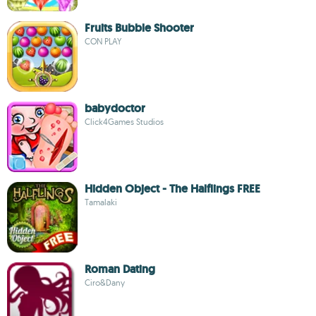
Fruits Bubble Shooter
CON PLAY
babydoctor
Click4Games Studios
Hidden Object - The Halflings FREE
Tamalaki
Roman Dating
Ciro&Dany