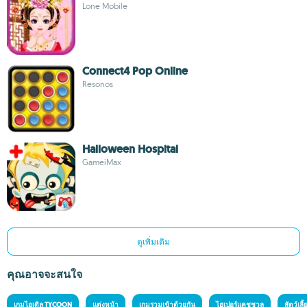
Lone Mobile
Connect4 Pop Online
Resonos
Halloween Hospital
GameiMax
ดูเพิ่มเติม
คุณอาจจะสนใจ
เกมไอเดิล TYCOON
แต่งหน้า
เกมรวมเข้าด้วยกัน
ไฮเปอร์แคชชวล
สัตว์เลี