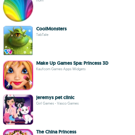
flom
CoolMonsters
TabTale
Make Up Games Spa: Princess 3D
Kaufcom Games Apps Widgets
jeremys pet clinic
Girl Games - Vasco Games
The China Princess