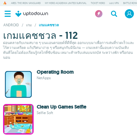
ARES: THE IRON VANGUARD
MY HERO ACADEMIA UNITED SURVIVAL
TICKET HERO
แอป VPN
BATTLE ROY
ANDROID
/
เกม
/
เกมแคชชวล
เกมแคชชวล - 112
ผ่อนคลายกับเกมสบาย ๆ บนแอนดรอยด์ที่ดีที่สุด ออกแบบมาเพื่อการเล่นที่รวดเร็วและ
ไร้ความเครียด แก้ปริศนาง่าย ๆ หรือสนุกกับมินิเกม — เกมเหล่านี้มอบความบันเทิง
ทันทีโดยไม่ต้องเรียนรู้กลไกที่ซับซ้อน เหมาะสำหรับเล่นบนรถบัส ระหว่างพัก หรือก่อน
นอน
Operating Room
NetApps
Clean Up Games Selfie
Selfie Soft