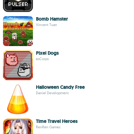
Bomb Hamster
Vincent Tuan
Pixel Dogs
esCorps
Halloween Candy Free
Daniel Development
Time Travel Heroes
RenRen Games