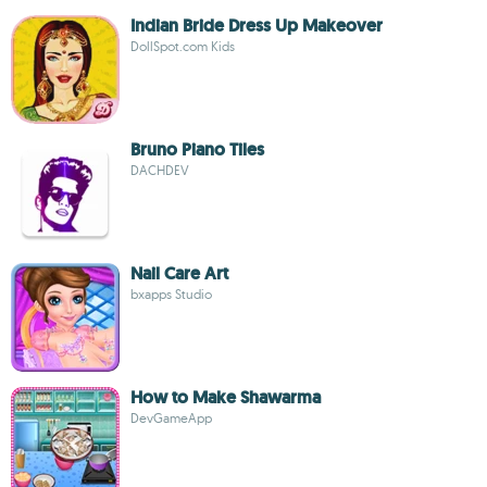
Indian Bride Dress Up Makeover
DollSpot.com Kids
Bruno Piano Tiles
DACHDEV
Nail Care Art
bxapps Studio
How to Make Shawarma
DevGameApp