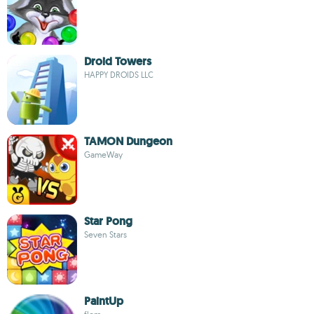
Droid Towers
HAPPY DROIDS LLC
TAMON Dungeon
GameWay
Star Pong
Seven Stars
PaintUp