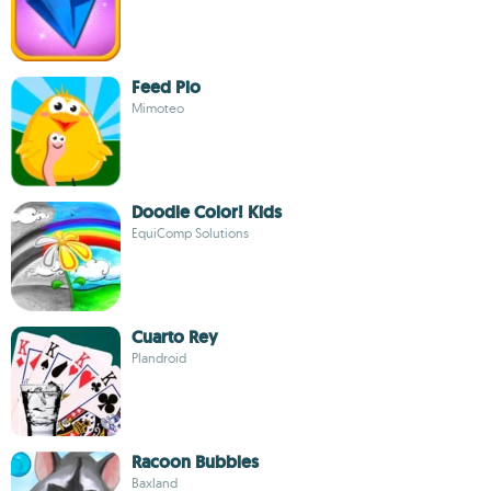
Feed Pio
Mimoteo
Doodle Color! Kids
EquiComp Solutions
Cuarto Rey
Plandroid
Racoon Bubbles
Baxland