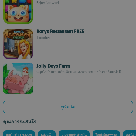
Ezjoy Network
Rorys Restaurant FREE
Tamalaki
Jolly Days Farm
สนุกไปกับเกมพลัสเซิลและเลเวลมากมายในฟาร์มแห่งนี้
ดูเพิ่มเติม
คุณอาจจะสนใจ
เกมไอเดิล TYCOON
แต่งหน้า
เกมรวมเข้าด้วยกัน
ไฮเปอร์แคชชวล
สัตว์เลี