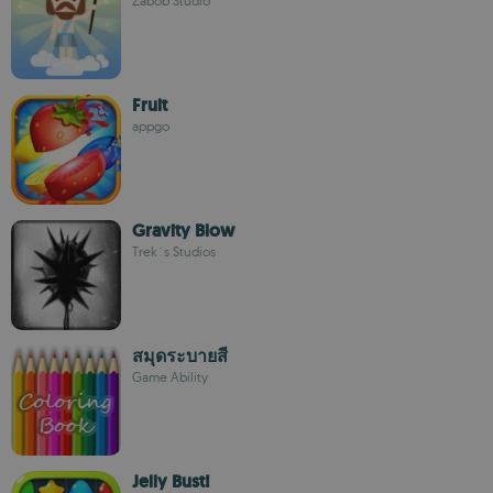
Zabob Studio
Fruit
appgo
Gravity Blow
Trek´s Studios
สมุดระบายสี
Game Ability
Jelly Bust!