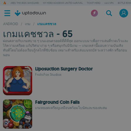
ARES: THE IRON VANGUARD
MY HERO ACADEMIA UNITED SURVIVAL
TICKET HERO
แอป VPN
BATTLE ROY
ANDROID
/
เกม
/
เกมแคชชวล
เกมแคชชวล - 65
ผ่อนคลายกับเกมสบาย ๆ บนแอนดรอยด์ที่ดีที่สุด ออกแบบมาเพื่อการเล่นที่รวดเร็วและ
ไร้ความเครียด แก้ปริศนาง่าย ๆ หรือสนุกกับมินิเกม — เกมเหล่านี้มอบความบันเทิง
ทันทีโดยไม่ต้องเรียนรู้กลไกที่ซับซ้อน เหมาะสำหรับเล่นบนรถบัส ระหว่างพัก หรือก่อน
นอน
Liposuction Surgery Doctor
FrolicFox Studios
Fairground Coin Falls
เกมหยอดเหรียญเสมือนพร้อมโบนัสและของสะสม