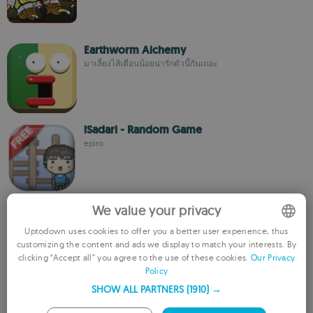
Earthworm Alchemy
มาเลี้ยงไส้เดือนน้อยน่ารักตัวนี้กันเถอะ
iSadari - Random Game
epiro
Zombie Keeper
We value your privacy
Evrac Studio
Uptodown uses cookies to offer you a better user experience, thus
customizing the content and ads we display to match your interests. By
ENGLISH
clicking “Accept all” you agree to the use of these cookies.
Our Privacy
Policy
FRENCH
Bubble Dragon - Bubble Shooter
SHOW ALL PARTNERS
(1910) →
GERMAN
Superpow