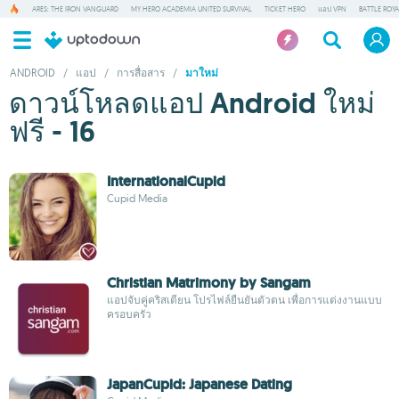
ARES: THE IRON VANGUARD
MY HERO ACADEMIA UNITED SURVIVAL
TICKET HERO
แอป VPN
BATTLE ROY
ANDROID
/
แอป
/
การสื่อสาร
/
มาใหม่
ดาวน์โหลดแอป Android ใหม่
ฟรี - 16
InternationalCupid
Cupid Media
Christian Matrimony by Sangam
แอปจับคู่คริสเตียน โปรไฟล์ยืนยันตัวตน เพื่อการแต่งงานแบบ
ครอบครัว
JapanCupid: Japanese Dating