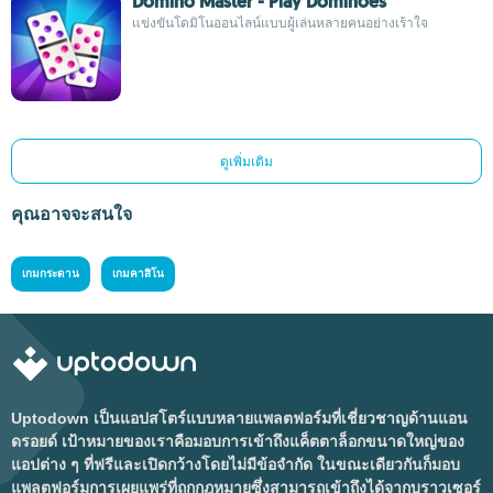
Domino Master - Play Dominoes
แข่งขันโดมิโนออนไลน์แบบผู้เล่นหลายคนอย่างเร้าใจ
ดูเพิ่มเติม
คุณอาจจะสนใจ
เกมกระดาน
เกมคาสิโน
Uptodown เป็นแอปสโตร์แบบหลายแพลตฟอร์มที่เชี่ยวชาญด้านแอน
ดรอยด์ เป้าหมายของเราคือมอบการเข้าถึงแค็ตตาล็อกขนาดใหญ่ของ
แอปต่าง ๆ ที่ฟรีและเปิดกว้างโดยไม่มีข้อจำกัด ในขณะเดียวกันก็มอบ
แพลตฟอร์มการเผยแพร่ที่ถูกกฎหมายซึ่งสามารถเข้าถึงได้จากบราวเซอร์