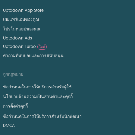
Uptodown App Store
เผยแพร่แอปของคุณ
โปรโมตแอปของคุณ
Uptodown Ads
Uptodown Turbo
ใหม่
คำถามที่พบบ่อยและการสนับสนุน
ถูกกฎหมาย
ข้อกำหนดในการให้บริการสำหรับผู้ใช้
นโยบายด้านความเป็นส่วนตัวและคุกกี้
การตั้งค่าคุกกี้
ข้อกำหนดในการให้บริการสำหรับนักพัฒนา
DMCA