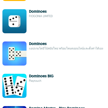
Dominoes
FIOGONIA LIMITED
Dominoes
แอปเกมโดมิโน้สมัยใหม่ พร้อมโหมดออนไลน์และตั้งค่าได้เอง
Dominoes BIG
Playtouch