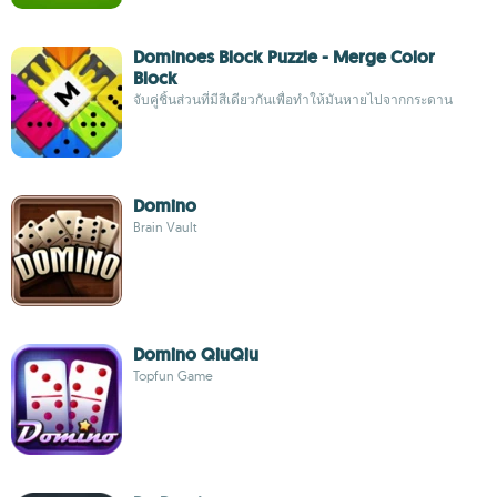
Dominoes Block Puzzle - Merge Color
Block
จับคู่ชิ้นส่วนที่มีสีเดียวกันเพื่อทำให้มันหายไปจากกระดาน
Domino
Brain Vault
Domino QiuQiu
Topfun Game