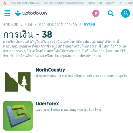
ARES: THE IRON VANGUARD
MY HERO ACADEMIA UNITED SURVIVAL
TICKET HERO
แอป VPN
BATTLE ROY
ANDROID
/
แอป
/
ความสามารถในการผลิต
/
การเงิน
การเงิน - 38
การเงินเป็นส่วนสำคัญในชีวิตประจำวัน และโชคดีที่แอปแอนดรอยด์ฟรีเหล่านี้
ครอบคลุมทุกอย่าง ตั้งแต่การชำระเงินดิจิทัลและคริปโทเคอร์เรนซี ไปจนถึงการแบ่ง
จ่ายอย่างเท่า ๆ กัน เครื่องมือเหล่านี้ทำให้การจัดการเงินเป็นเรื่องง่าย ติดตามค่าใช้
จ่าย จัดการร้านค้าออนไลน์ หรือแปลงสกุลเงินจากอุปกรณ์ของคุณ
NorthCountry
ทำธุรกรรมธนาคารผ่านมือถือปลอดภัยและสะดวกสบายทุกวัน
LiderForex
แอปเทรด Forex พร้อมข้อมูลตลาดเรียลไทม์