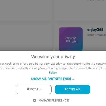
enjoy365
แอปสุขภาพพร้อ
We value your privacy
es cookies to offer you a better user experience, thus customizing the conten
BioHorizo
tch your interests. By clicking “Accept all” you agree to the use of these cookie
E
เข้าถึงข้อมูลท
Policy
F
SHOW ALL PARTNERS
(1910) →
G
REJECT ALL
ACCEPT ALL
P
Rodo Cuad
MANAGE PREFERENCES
I
Appsprofesion