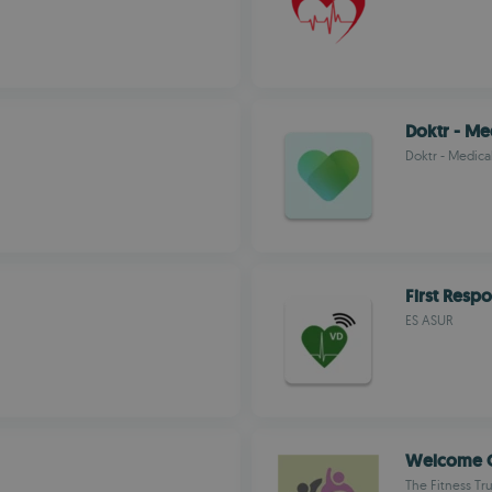
Doktr - Me
Doktr - Medica
First Resp
ES ASUR
Welcome
The Fitness Tru