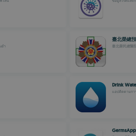
ฟไลน์
ข้อมูลโรคและ
臺北榮總
่นยำ
臺北榮民總醫
Drink Wate
แอปติดตามการด
GermsApp