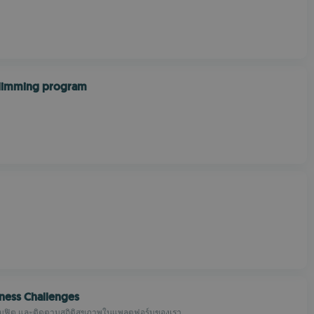
slimming program
lness Challenges
ามฟิต และติดตามสถิติสุขภาพในแพลตฟอร์มของเรา