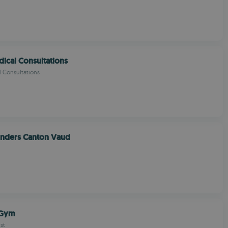
dical Consultations
l Consultations
onders Canton Vaud
 Gym
st