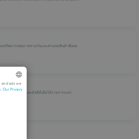
มทรัพยากรสุขภาพรายวันและส่วนลดสินค้าพิเศษ
t and ads we
ns
s.
Our Privacy
NGLISH
ันตกรรมรากเทียมและมัลติมีเดียได้ง่ายจากแอป
RENCH
ERMAN
ORTUGUESE
ra
TALIAN
ales