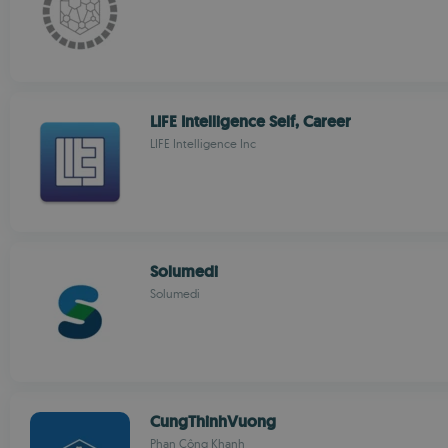
LIFE Intelligence Self, Career
LIFE Intelligence Inc
Solumedi
Solumedi
CungThinhVuong
Phan Công Khanh