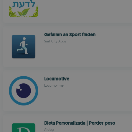
Gefallen an Sport finden
Surf City Apps
Locumotive
Locumprime
Dieta Personalizada | Perder peso
Alebg