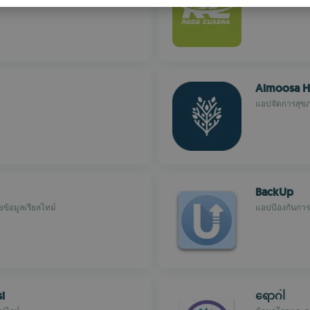
S
R
Almoosa H
แอปจัดการสุขภา
BackUp
ข้อมูลเรียลไทม์
แอปป้องกันการ
si
ရောဂါ