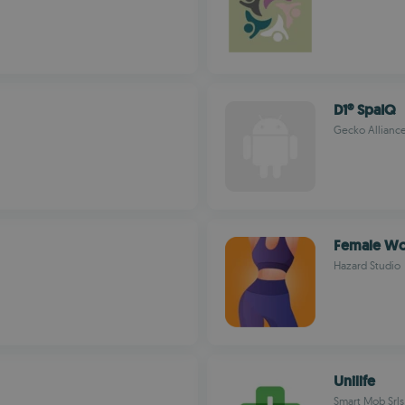
D1® SpaIQ
Gecko Allianc
Female Wo
Hazard Studio
Unilife
Smart Mob Srls