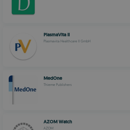
PlasmaVita II
Plasmavita Healthcare II GmbH
MedOne
Thieme Publishers
AZOM Watch
AZOM