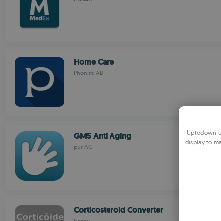
Home Care
Phoniro AB
Uptodown us
GM5 Anti Aging
display to ma
pur AG
Corticosteroid Converter
Kachu