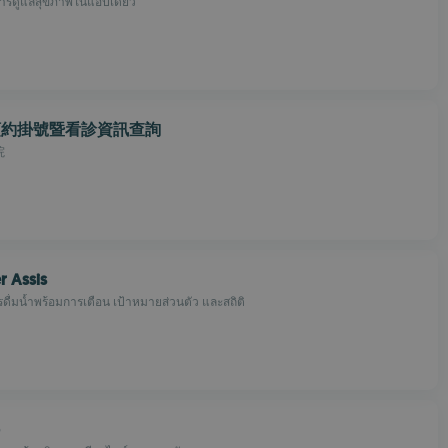
การดูแลสุขภาพในแอปเดียว
預約掛號暨看診資訊查詢
院
r Assis
ื่มน้ำพร้อมการเตือน เป้าหมายส่วนตัว และสถิติ