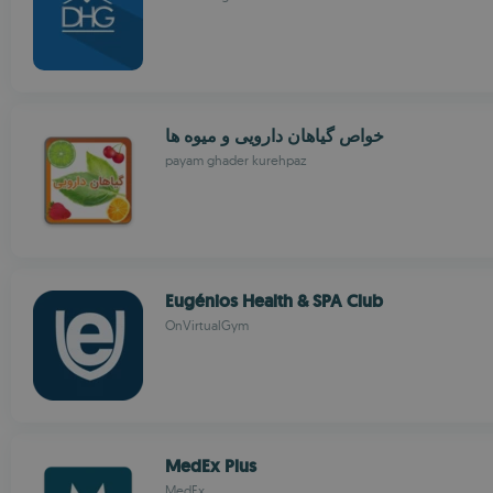
خواص گیاهان دارویی و میوه ها
payam ghader kurehpaz
Eugénios Health & SPA Club
OnVirtualGym
MedEx Plus
MedEx