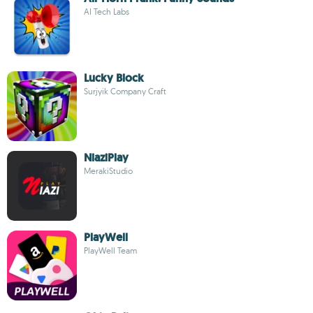
AI Tech Labs
Lucky Block
Surjyik Company Craft
NiaziPlay
MerakiStudio
PlayWell
PlayWell Team