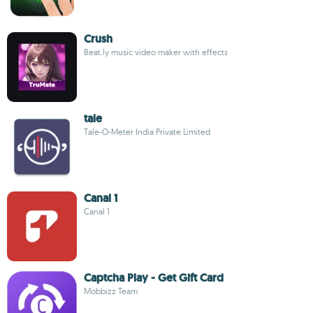
Crush
Beat.ly music video maker with effects
tale
Tale-O-Meter India Private Limited
Canal 1
Canal 1
Captcha Play - Get Gift Card
Mobbizz Team