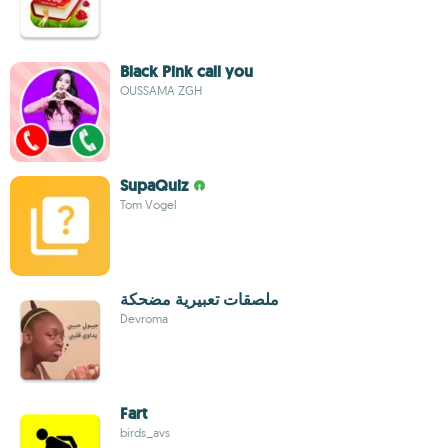
Black Pink call you
OUSSAMA ZGH
SupaQuiz
Tom Vogel
ملصقات تعبيرية مضحكة
Devroma
Fart
birds_avs