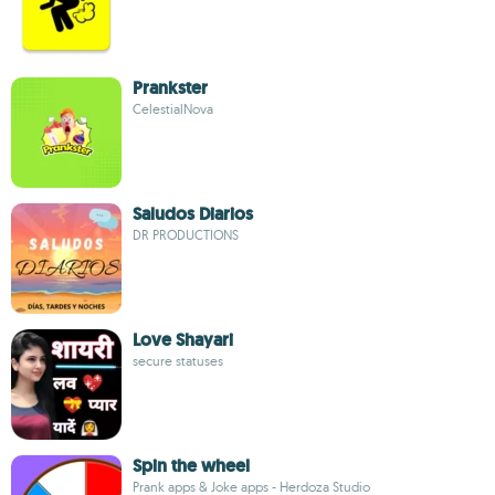
Prankster
CelestialNova
Saludos Diarios
DR PRODUCTIONS
Love Shayari
secure statuses
Spin the wheel
Prank apps & Joke apps - Herdoza Studio