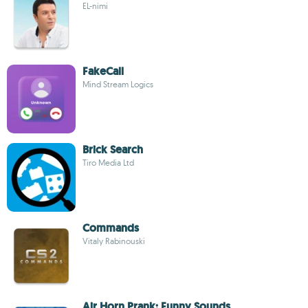
EL-nimi
FakeCall
Mind Stream Logics
Brick Search
Tiro Media Ltd
Commands
Vitaly Rabinouski
Air Horn Prank: Funny Sounds