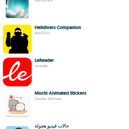
App society
Helldivers Companion
Wild Pluto
LeReader
Lereader
Mochi Animated Stickers
Cavalier Software
حالات فيديو هجولة