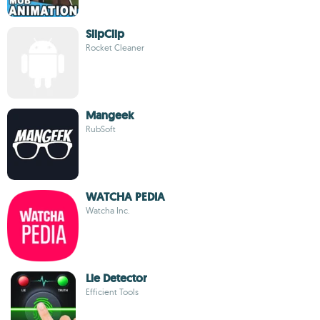
SlipClip
Rocket Cleaner
Mangeek
RubSoft
WATCHA PEDIA
Watcha Inc.
Lie Detector
Efficient Tools