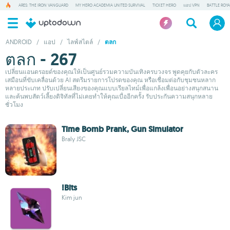
ARES: THE IRON VANGUARD
MY HERO ACADEMIA UNITED SURVIVAL
TICKET HERO
แอป VPN
BATTLE ROY
ANDROID
/
แอป
/
ไลฟ์สไตล์
/
ตลก
ตลก - 267
เปลี่ยนแอนดรอยด์ของคุณให้เป็นศูนย์รวมความบันเทิงครบวงจร พูดคุยกับตัวละคร
เสมือนที่ขับเคลื่อนด้วย AI สตรีมรายการโปรดของคุณ หรือเชื่อมต่อกับชุมชนหลาก
หลายประเภท ปรับเปลี่ยนเสียงของคุณแบบเรียลไทม์เพื่อแกล้งเพื่อนอย่างสนุกสนาน
และค้นพบสัตว์เลี้ยงดิจิทัลที่ไม่เคยทำให้คุณเบื่ออีกครั้ง รับประกันความสนุกหลาย
ชั่วโมง
Time Bomb Prank, Gun Simulator
Braly JSC
!Bits
Kim jun