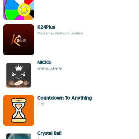
K24Plus
Mediamax Network Limited
NICKS
💎💎AppsF💎💎
Countdown To Anything
Jupli
Crystal Ball