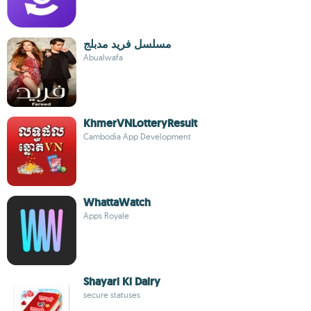
مسلسل فريد مدبلج
Abualwafa
KhmerVNLotteryResult
Cambodia App Development
WhattaWatch
Apps Royale
Shayari Ki Dairy
secure statuses