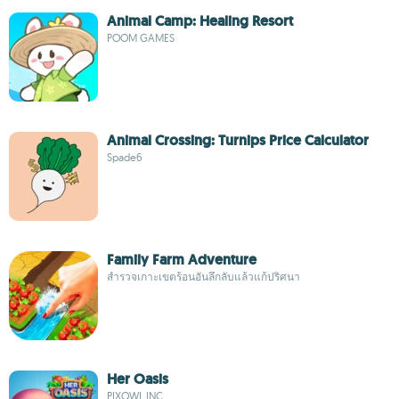
Animal Camp: Healing Resort
POOM GAMES
Animal Crossing: Turnips Price Calculator
Spade6
Family Farm Adventure
สำรวจเกาะเขตร้อนอันลึกลับแล้วแก้ปริศนา
Her Oasis
PIXOWL INC.