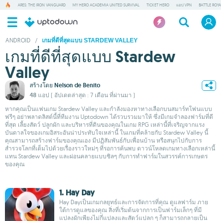
ARES: THE IRON VANGUARD
MY HERO ACADEMIA UNITED SURVIVAL
TICKET HERO
แอป VPN
BATTLE ROY
ANDROID
/
เกมที่ดีที่สุดแบบ STARDEW VALLEY
เกมที่ดีที่สุดแบบ Stardew
Valley
สร้างโดย
Nelson de Benito
48 แอป
( อัปเดตล่าสุด : 7 เดือน ที่ผ่านมา )
หากคุณเป็นแฟนเกม Stardew Valley และกำลังมองหาทางเลือกบนสมาร์ทโฟนแบบ
ฟรีๆ อย่าพลาดลิสต์นี้ที่ทีมงาน Uptodown ได้รวบรวมมาให้ ซึ่งมีเกมจำลองฟาร์มที่ดี
ที่สุด เลี้ยงสัตว์ ปลูกผัก และบริหารที่ดินของคุณในเกม RPG เหล่านี้ที่เจริญจากแรง
บันดาลใจของเกมอิสระอันน่าประทับใจเหล่านี้ ในเกมที่คล้ายกับ Stardew Valley นี้
คุณสามารถสร้างฟาร์มของคุณเอง มีปฏิสัมพันธ์กับเพื่อนบ้าน หรือสนุกไปกับการ
สำรวจโลกที่เต็มไปด้วยเรื่องราวใหม่ๆ ที่รอการค้นพบ ดาวน์โหลดเกมทางเลือกเหล่านี้
แทน Stardew Valley และผ่อนคลายแบบชิลๆ กับการทำฟาร์มในสวรรค์การเกษตร
ของคุณ
1. Hay Day
Hay Dayเป็นเกมกลยุทธ์และการจัดการที่คุณ ดูแลฟาร์ม ภาย
ใต้การดูแลของคุณ สิ่งที่เริ่มต้นจากการเป็นฟาร์มเล็กๆ ที่มี
แปลงผักเพียงไม่กี่แปลงและสัตว์แปลก ๆ ก็สามารถกลายเป็น