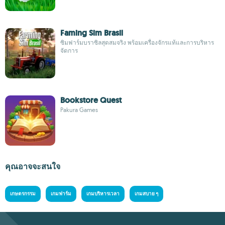
Faming Sim Brasil
ซิมฟาร์มบราซิลสุดสมจริง พร้อมเครื่องจักรแท้และการบริหาร
จัดการ
Bookstore Quest
Pakura Games
คุณอาจจะสนใจ
เกษตรกรรม
เกมฟาร์ม
เกมบริหารเวลา
เกมสบาย ๆ