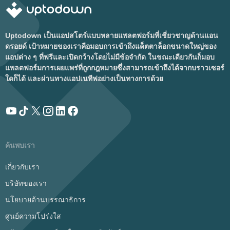
Uptodown เป็นแอปสโตร์แบบหลายแพลตฟอร์มที่เชี่ยวชาญด้านแอน
ดรอยด์ เป้าหมายของเราคือมอบการเข้าถึงแค็ตตาล็อกขนาดใหญ่ของ
แอปต่าง ๆ ที่ฟรีและเปิดกว้างโดยไม่มีข้อจำกัด ในขณะเดียวกันก็มอบ
แพลตฟอร์มการเผยแพร่ที่ถูกกฎหมายซึ่งสามารถเข้าถึงได้จากบราวเซอร์
ใดก็ได้ และผ่านทางแอปเนทีฟอย่างเป็นทางการด้วย
ค้นพบเรา
เกี่ยวกับเรา
บริษัทของเรา
นโยบายด้านบรรณาธิการ
ศูนย์ความโปร่งใส