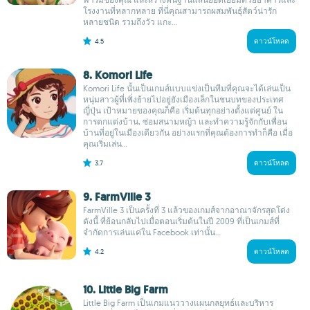
โรงงานที่หลากหลาย ที่นี่คุณสามารถผสมพันธุ์สัตว์น่ารัก
หลายชนิด รวมถึงวัว แกะ...
4.5
ดาวน์โหลด
8. Komori Life
Komori Life นั้นเป็นเกมส์แบบแข่งเป็นทีมที่คุณจะได้เล่นเป็น
หนุ่มสาวผู้ที่เพิ่งย้ายไปอยู่ยังเมืองเล็กในชนบทของประเทศ
ญี่ปุ่น เป้าหมายของคุณก็คือ เริ่มต้นทุกอย่างตั้งแต่ศูนย์ ใน
การตกแต่งบ้าน, ซ่อมสนามหญ้า และทำความรู้จักกับเพื่อน
บ้านที่อยู่ในเมืองเดียวกัน อย่างแรกที่คุณต้องการทำก็คือ เมื่อ
คุณเริ่มเล่น...
3.7
ดาวน์โหลด
9. FarmVille 3
FarmVille 3 เป็นครั้งที่ 3 แล้วของเกมส์จากอาณาจักรสุดโด่ง
ดังนี้ ที่ย้อนกลับไปเมื่อตอนเริ่มต้นในปี 2009 ที่เป็นเกมส์ที่
จำกัดการเล่นแค่ใน Facebook เท่านั้น...
4.2
ดาวน์โหลด
10. Little Big Farm
Little Big Farm เป็นเกมแนววางแผนกลยุทธ์และบริหาร