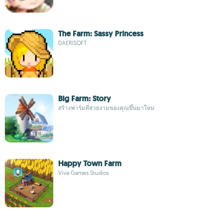
The Farm: Sassy Princess
DAERISOFT
Big Farm: Story
สร้างฟาร์มที่สวยงามของคุณขึ้นมาใหม่
Happy Town Farm
Viva Games Studios