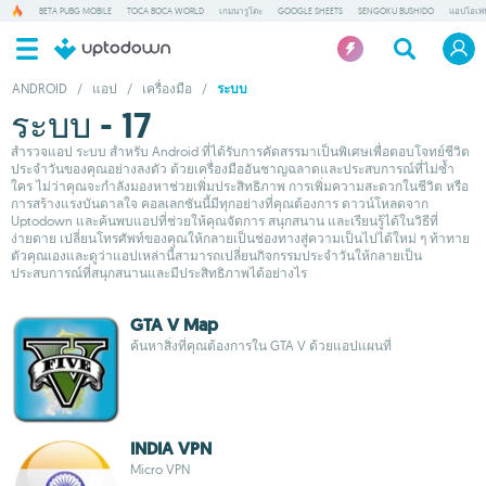
BETA PUBG MOBILE
TOCA BOCA WORLD
เกมนารูโตะ
GOOGLE SHEETS
SENGOKU BUSHIDO
แอปโอเพ่
ANDROID
/
แอป
/
เครื่องมือ
/
ระบบ
ระบบ - 17
สำรวจแอป ระบบ สำหรับ Android ที่ได้รับการคัดสรรมาเป็นพิเศษเพื่อตอบโจทย์ชีวิต
ประจำวันของคุณอย่างลงตัว ด้วยเครื่องมืออันชาญฉลาดและประสบการณ์ที่ไม่ซ้ำ
ใคร ไม่ว่าคุณจะกำลังมองหาช่วยเพิ่มประสิทธิภาพ การเพิ่มความสะดวกในชีวิต หรือ
การสร้างแรงบันดาลใจ คอลเลกชันนี้มีทุกอย่างที่คุณต้องการ ดาวน์โหลดจาก
Uptodown และค้นพบแอปที่ช่วยให้คุณจัดการ สนุกสนาน และเรียนรู้ได้ในวิธีที่
ง่ายดาย เปลี่ยนโทรศัพท์ของคุณให้กลายเป็นช่องทางสู่ความเป็นไปได้ใหม่ ๆ ท้าทาย
ตัวคุณเองและดูว่าแอปเหล่านี้สามารถเปลี่ยนกิจกรรมประจำวันให้กลายเป็น
ประสบการณ์ที่สนุกสนานและมีประสิทธิภาพได้อย่างไร
GTA V Map
ค้นหาสิ่งที่คุณต้องการใน GTA V ด้วยแอปแผนที่
INDIA VPN
Micro VPN