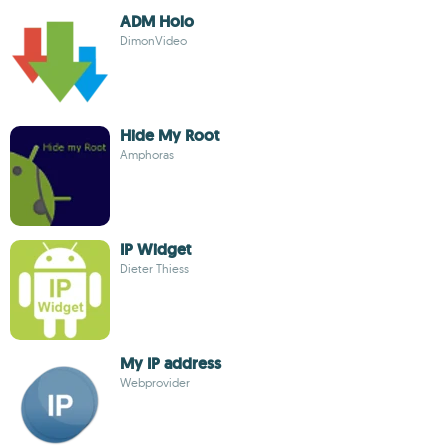
ADM Holo
DimonVideo
Hide My Root
Amphoras
IP Widget
Dieter Thiess
My IP address
Webprovider