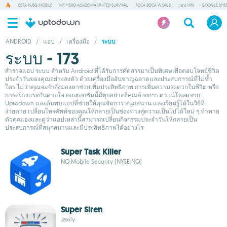
BETA PUBG MOBILE
MY HERO ACADEMIA UNITED SURVIVAL
TOCA BOCA WORLD
แอป VPN
GOOGLE SHE
ANDROID
/
แอป
/
เครื่องมือ
/
ระบบ
ระบบ - 173
สำรวจแอป ระบบ สำหรับ Android ที่ได้รับการคัดสรรมาเป็นพิเศษเพื่อตอบโจทย์ชีวิต
ประจำวันของคุณอย่างลงตัว ด้วยเครื่องมืออันชาญฉลาดและประสบการณ์ที่ไม่ซ้ำ
ใคร ไม่ว่าคุณจะกำลังมองหาช่วยเพิ่มประสิทธิภาพ การเพิ่มความสะดวกในชีวิต หรือ
การสร้างแรงบันดาลใจ คอลเลกชันนี้มีทุกอย่างที่คุณต้องการ ดาวน์โหลดจาก
Uptodown และค้นพบแอปที่ช่วยให้คุณจัดการ สนุกสนาน และเรียนรู้ได้ในวิธีที่
ง่ายดาย เปลี่ยนโทรศัพท์ของคุณให้กลายเป็นช่องทางสู่ความเป็นไปได้ใหม่ ๆ ท้าทาย
ตัวคุณเองและดูว่าแอปเหล่านี้สามารถเปลี่ยนกิจกรรมประจำวันให้กลายเป็น
ประสบการณ์ที่สนุกสนานและมีประสิทธิภาพได้อย่างไร
Super Task Killer
NQ Mobile Security (NYSE:NQ)
Super Siren
Jaxily