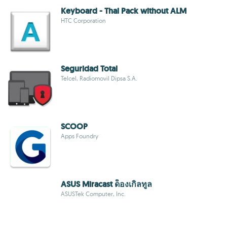
Keyboard - Thai Pack without ALM
HTC Corporation
Seguridad Total
Telcel, Radiomovil Dipsa S.A.
SCOOP
Apps Foundry
ASUS Miracast ด็องเกิลทูล
ASUSTek Computer, Inc.