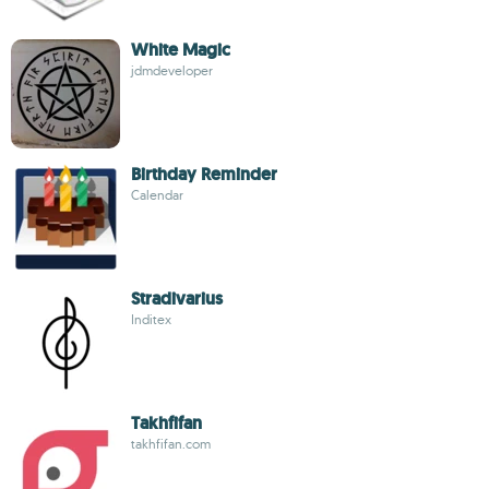
White Magic
jdmdeveloper
Birthday Reminder
Calendar
Stradivarius
Inditex
Takhfifan
takhfifan.com