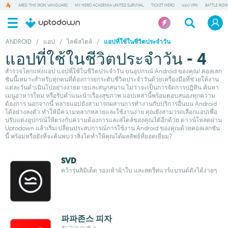
ARES: THE IRON VANGUARD
MY HERO ACADEMIA UNITED SURVIVAL
TICKET HERO
แอป VPN
BATTLE ROY
ANDROID
/
แอป
/
ไลฟ์สไตล์
/
แอปที่ใช้ในชีวิตประจำวัน
แอปที่ใช้ในชีวิตประจำวัน - 4
สำรวจโลกแห่งแอป แอปที่ใช้ในชีวิตประจำวัน บนอุปกรณ์ Android ของคุณ! คอลเลก
ชันนี้เหมาะสำหรับทุกคนที่ต้องการยกระดับชีวิตประจำวันด้วยเครื่องมือที่ช่วยให้งาน
แต่ละวันดำเนินไปอย่างง่ายดายและสนุกสนาน ไม่ว่าจะเป็นการจัดการปฏิทิน ค้นหา
เมนูอาหารใหม่ หรือรับคำแนะนำเรื่องสุขภาพ แอปเหล่านี้พร้อมตอบสนองทุกความ
ต้องการ นอกจากนี้ หลายแอปยังสามารถผสานการทำงานกับบริการอื่นบน Android
ได้อย่างลงตัว ทำให้มีความหลากหลายและใช้งานง่าย คุณยังสามารถเลือกแอปเพื่อ
ปรับแต่งอุปกรณ์ให้ตรงกับความต้องการและสไตล์ของคุณได้อีกด้วย ดาวน์โหลดผ่าน
Uptodown แล้วเริ่มเปลี่ยนประสบการณ์การใช้งาน Android ของคุณด้วยคอลเลกชัน
นี้ พร้อมหรือยังที่จะค้นพบว่าสิ่งใดทำให้คุณได้ผลลัพธ์ที่ยอดเยี่ยม?
SVD
คว้ารุ่นลิมิเต็ด รองเท้าผ้าใบ และสตรีทแวร์แบรนด์ดังได้ง่ายๆ
파파존스 피자