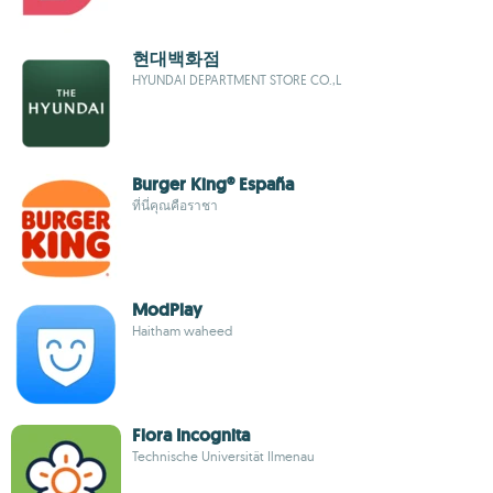
현대백화점
HYUNDAI DEPARTMENT STORE CO.,L
Burger King® España
ที่นี่คุณคือราชา
ModPlay
Haitham waheed
Flora Incognita
Technische Universität Ilmenau