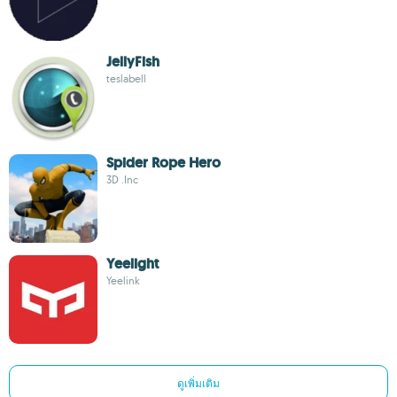
JellyFish
teslabell
Spider Rope Hero
3D .Inc
Yeelight
Yeelink
ดูเพิ่มเติม