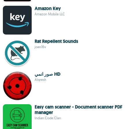
Amazon Key
Amazon Mobile LLC
Rat Repellent Sounds
joan16v
صور انمي HD
Alqresh
Easy cam scanner - Document scanner PDF
manager
Indian Code Clan