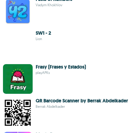
Vadym Khokhlov
SW1 - 2
Lion
Frasy (Frases y Estados)
playAPKs
QR Barcode Scanner by Berrak Abdelkader
Berrak Abdelkader