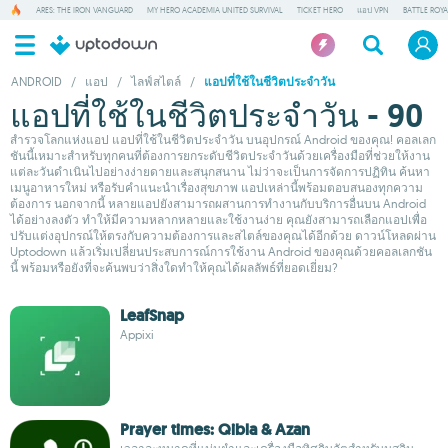
ARES: THE IRON VANGUARD
MY HERO ACADEMIA UNITED SURVIVAL
TICKET HERO
แอป VPN
BATTLE ROY
ANDROID
/
แอป
/
ไลฟ์สไตล์
/
แอปที่ใช้ในชีวิตประจำวัน
แอปที่ใช้ในชีวิตประจำวัน - 90
สำรวจโลกแห่งแอป แอปที่ใช้ในชีวิตประจำวัน บนอุปกรณ์ Android ของคุณ! คอลเลก
ชันนี้เหมาะสำหรับทุกคนที่ต้องการยกระดับชีวิตประจำวันด้วยเครื่องมือที่ช่วยให้งาน
แต่ละวันดำเนินไปอย่างง่ายดายและสนุกสนาน ไม่ว่าจะเป็นการจัดการปฏิทิน ค้นหา
เมนูอาหารใหม่ หรือรับคำแนะนำเรื่องสุขภาพ แอปเหล่านี้พร้อมตอบสนองทุกความ
ต้องการ นอกจากนี้ หลายแอปยังสามารถผสานการทำงานกับบริการอื่นบน Android
ได้อย่างลงตัว ทำให้มีความหลากหลายและใช้งานง่าย คุณยังสามารถเลือกแอปเพื่อ
ปรับแต่งอุปกรณ์ให้ตรงกับความต้องการและสไตล์ของคุณได้อีกด้วย ดาวน์โหลดผ่าน
Uptodown แล้วเริ่มเปลี่ยนประสบการณ์การใช้งาน Android ของคุณด้วยคอลเลกชัน
นี้ พร้อมหรือยังที่จะค้นพบว่าสิ่งใดทำให้คุณได้ผลลัพธ์ที่ยอดเยี่ยม?
LeafSnap
Appixi
Prayer times: Qibla & Azan