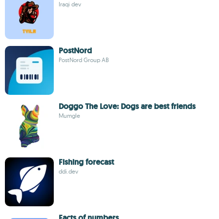
Iraqi dev
PostNord
PostNord Group AB
Doggo The Love: Dogs are best friends
Mumgle
Fishing forecast
ddi.dev
Facts of numbers