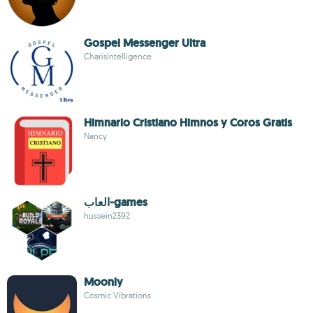
Gospel Messenger Ultra
CharisIntelligence
Himnario Cristiano Himnos y Coros Gratis
Nancy
العاب-games
hussein2392
Moonly
Cosmic Vibrations