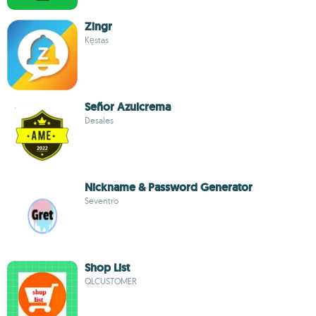
Zingr
Kęstas
Señor Azulcrema
Desales
Nickname & Password Generator
Seventro
Shop List
QLCUSTOMER