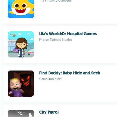
The Pinkfong Company
Lila's World:Dr Hospital Games
Photon Tadpole Studios
Find Daddy: Baby Hide and Seek
GameStudioMini
City Patrol