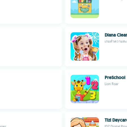
Diana Clea
เกมทำความสะอา
PreSchool
Lion Roar
Tizi Daycar
xies
IDZ Digital Pri