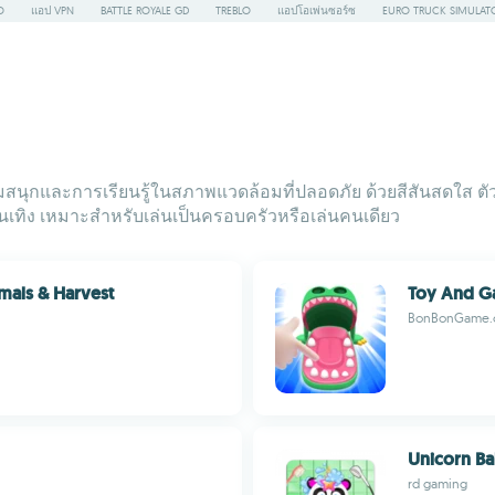
O
แอป VPN
BATTLE ROYALE GD
TREBLO
แอปโอเพ่นซอร์ซ
EURO TRUCK SIMULAT
ุกและการเรียนรู้ในสภาพแวดล้อมที่ปลอดภัย ด้วยสีสันสดใส ตัวล
ทิง เหมาะสำหรับเล่นเป็นครอบครัวหรือเล่นคนเดียว
imals & Harvest
Toy And Ga
BonBonGame.
Unicorn Ba
rd gaming