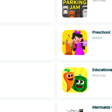
Tech Area
Preschool
SKIDOS
Educationa
Wow Kids
Mermaids 