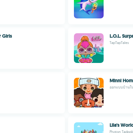
 Girls
L.O.L. Surp
TapTapTales
Minni Home
ออกแบบบ้านใน
Lila's Worl
Photon Tadpol