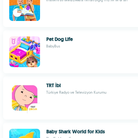
Pet Dog Life
BabyBus
TRT İbi
Türkiye Radyo ve Televizyon Kurumu
Baby Shark World for Kids