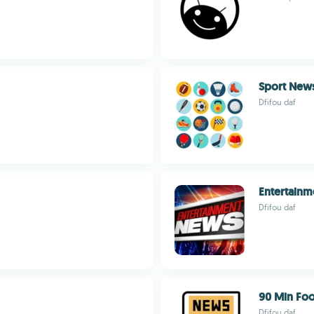
Sport New
Dfifou daf
Entertain
Dfifou daf
90 Min Foo
Dfifou daf