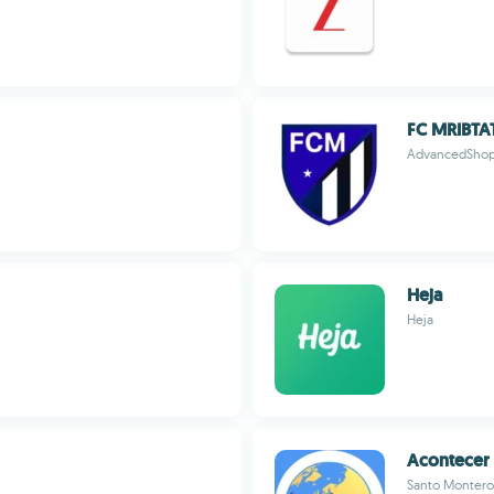
FC MRIBTA
AdvancedSho
Heja
Heja
Acontecer 
Santo Montero