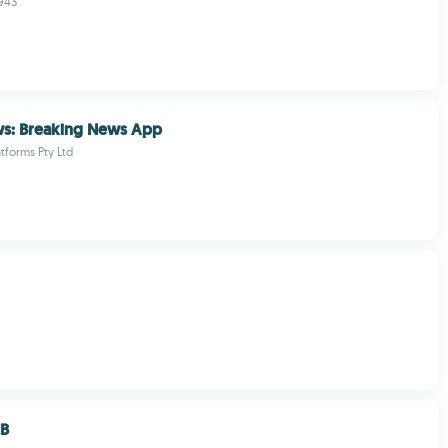
943
s: Breaking News App
tforms Pty Ltd
CB