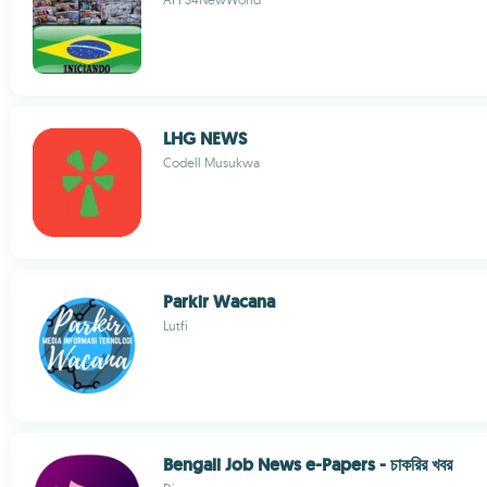
LHG NEWS
Codell Musukwa
Parkir Wacana
Lutfi
Bengali Job News e-Papers - চাকরির খবর