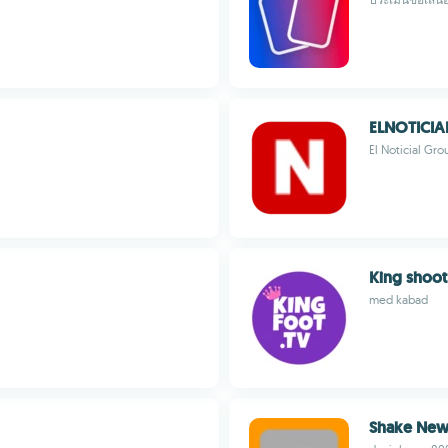
ELNOTICIA
El Noticial Gro
King shoot
med kabad
Shake New