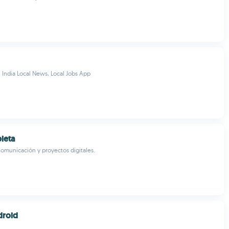
n India Local News, Local Jobs App
ieta
omunicación y proyectos digitales.
droid