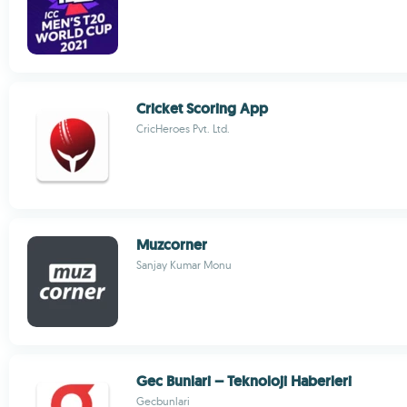
Cricket Scoring App
CricHeroes Pvt. Ltd.
Muzcorner
Sanjay Kumar Monu
Gec Bunlari – Teknoloji Haberleri
Gecbunlari