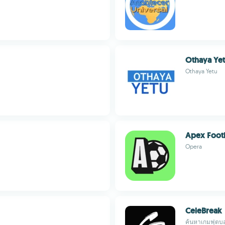
Othaya Ye
Othaya Yetu
Apex Footb
Opera
CeleBreak
ค้นหาเกมฟุตบ