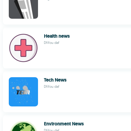
Health news
Dfifou daf
Tech News
Dfifou daf
Environment News
Dfifou daf