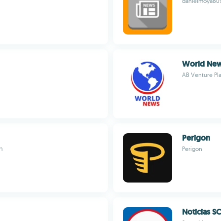
danielmoya80
World New
AB Venture Pla
Perigon
ษา
Perigon
Noticias S