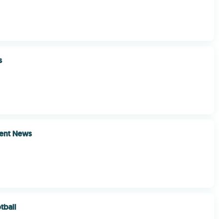
s
ment News
tball