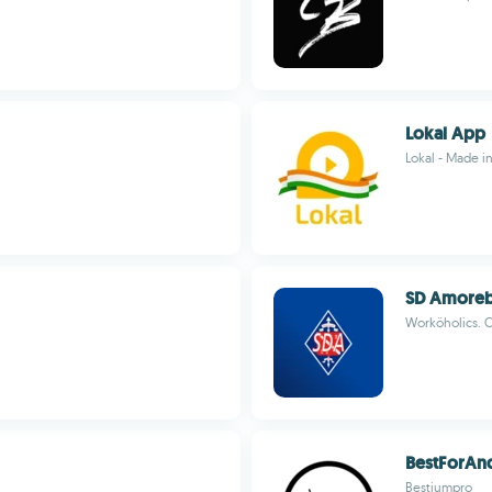
Lokal App
Lokal - Made i
SD Amoreb
Worköholics. C
BestForAn
Bestiumpro