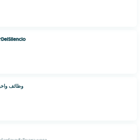
rDelSilencio
وظائف واخبا
ด้วยข้อมูลเชิงลึกเฉพาะบุคคล