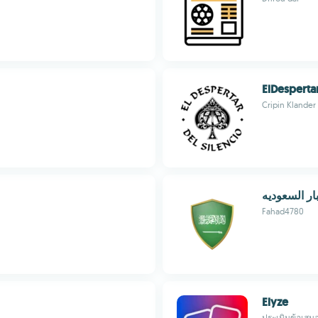
ElDesperta
Cripin Klander
ر السعوديه
Fahad4780
Elyze
ประเมินข้อเสนอ