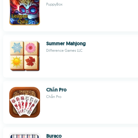
PuppyBox
Summer Mahjong
Difference Games LLC
Chắn Pro
Chắn Pro
Buraco