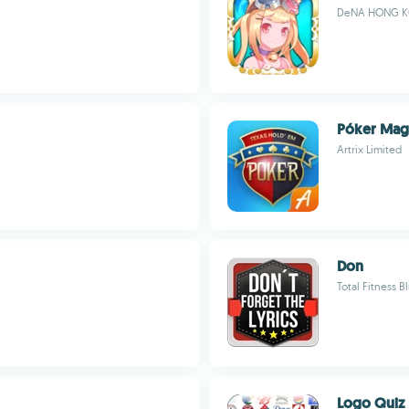
DeNA HONG K
Póker Mag
Artrix Limited
Don
Total Fitness 
Logo Quiz