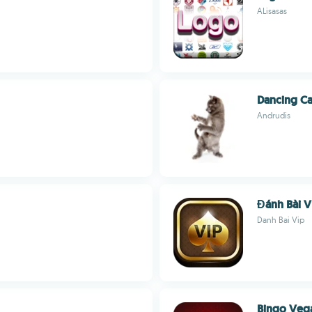
ALisasas
Dancing Ca
Andrudis
Đánh Bài V
Danh Bai Vip
Bingo Veg