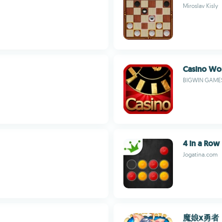
Miroslav Kisly
Casino Wo
BIGWIN GAME
4 in a Row
Jogatina.com
魔娘x勇者