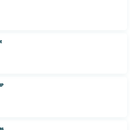
t
IP
as