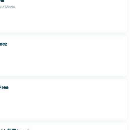
er
ile Media
mez
Free