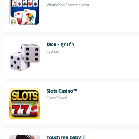
WhatWapp Entertainment
Dice - ลูกเต๋า
Kydroid
Slots Casino™
GameZone8
Touch me baby Ⅲ