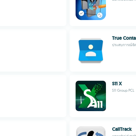
True Conta
ประสบการณ์จัดก
S11 X
S11 Group PCL
CallTrack
asterdroid mob