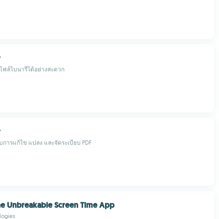
r
รไฟล์ไบนารีได้อย่างสะดวก
r
บการแก้ไข แปลง และจัดระเบียบ PDF
he Unbreakable Screen Time App
logies