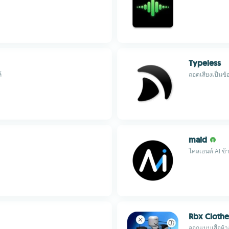
Typeless
์
ถอดเสียงเป็นข
maid
ไคลเอนต์ AI ข
Rbx Clothe
ออกแบบเสื้อผ้