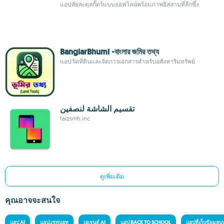
แอปลัยละตุลกั๊ดร์แบบออฟไลน์พร้อมภาพอิสลามที่ลึกซึ้ง
BanglarBhumi -বাংলার জমির তথ্য
แอปวัดที่ดินและจัดการเอกสารสำหรับอสังหาริมทรัพย์
تقسيم الشاشة لنصفين
faizsmh.inc
ดูเพิ่มเติม
คุณอาจจะสนใจ
แอป AI
แอปแชทบอท
เอเจนต์ AI
แอป BACK TO SCHOOL
แอปที่เก็บข้อมูล