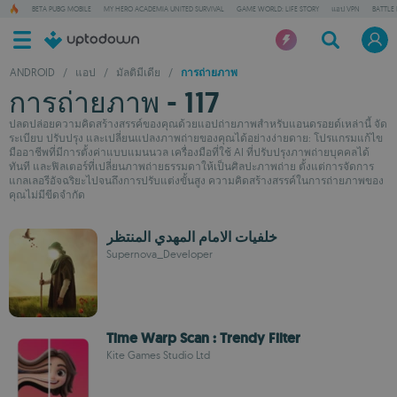
BETA PUBG MOBILE
MY HERO ACADEMIA UNITED SURVIVAL
GAME WORLD: LIFE STORY
แอป VPN
BATTLE
ANDROID
/
แอป
/
มัลติมีเดีย
/
การถ่ายภาพ
การถ่ายภาพ - 117
ปลดปล่อยความคิดสร้างสรรค์ของคุณด้วยแอปถ่ายภาพสำหรับแอนดรอยด์เหล่านี้ จัด
ระเบียบ ปรับปรุง และเปลี่ยนแปลงภาพถ่ายของคุณได้อย่างง่ายดาย: โปรแกรมแก้ไข
มืออาชีพที่มีการตั้งค่าแบบแมนนวล เครื่องมือที่ใช้ AI ที่ปรับปรุงภาพถ่ายบุคคลได้
ทันที และฟิลเตอร์ที่เปลี่ยนภาพถ่ายธรรมดาให้เป็นศิลปะภาพถ่าย ตั้งแต่การจัดการ
แกลเลอรีอัจฉริยะไปจนถึงการปรับแต่งขั้นสูง ความคิดสร้างสรรค์ในการถ่ายภาพของ
คุณไม่มีขีดจำกัด
خلفيات الامام المهدي المنتظر
Supernova_Developer
Time Warp Scan : Trendy Filter
Kite Games Studio Ltd