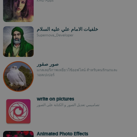
KMD Apps
خلفيات الامام علي عليه السلام
Supernova_Developer
صور صقور
แกลเลอรีภาพเหยี่ยวใช้ออฟไลน์ สำหรับคนรักนกและ
วอลเปเปอร์
write on pictures
تصاميمي تعديل الصور و الكتابة على الصور
Animated Photo Effects