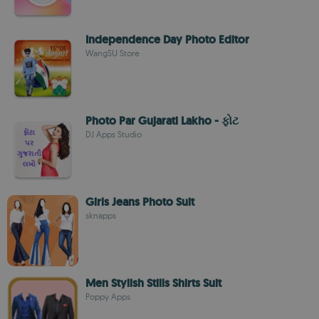
Independence Day Photo Editor
WangSU Store
Photo Par Gujarati Lakho - ફોટ
DJ Apps Studio
Girls Jeans Photo Suit
sknapps
Men Stylish Stills Shirts Suit
Poppy Apps