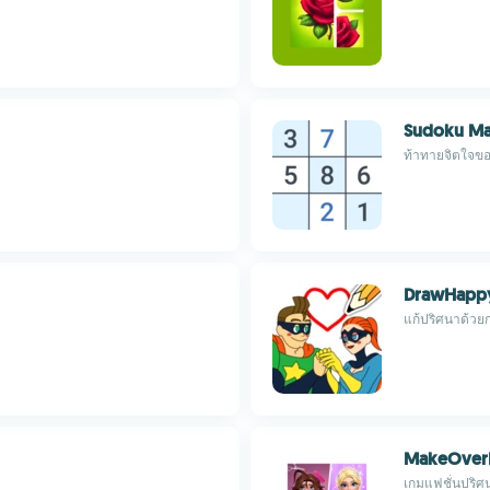
Sudoku Ma
ท้าทายจิตใจของ
DrawHapp
แก้ปริศนาด้วยก
MakeOver
เกมแฟชั่นปริศน