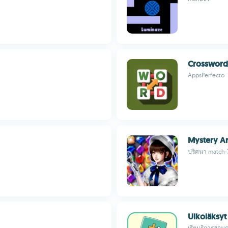
Crossword
AppsPerfecto
Mystery Ar
ปริศนา match-3
Ulkoläksyt
เรียนรู้การสอ