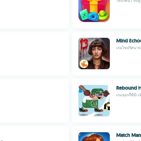
ไขปริศนา จับคู่
Mind Echoe
เกมไขปริศนาหาส
Rebound 
เกมฮอกกี้ที่มี
Match Man