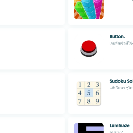
Button.
เกมพัซเซิลที่ใช
Sudoku So
แก้ปริศนา ซูโด
Luminaze
M5RDEV