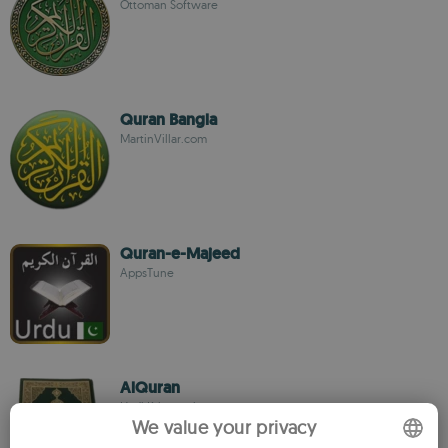
Ottoman Software
Quran Bangla
MartinVillar.com
Quran-e-Majeed
AppsTune
AlQuran
Hadi Kriswanti
We value your privacy