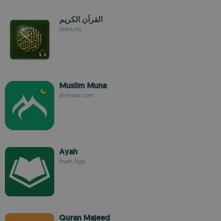
القرآن الكريم
Islam.ms
Muslim Muna
al-hiwar.com
Ayah
Ayah App
Quran Majeed