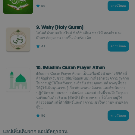
5.0
ดาวน์โหลด
9. Wahy (Holy Quran)
ไฮไลต์คำแบบเรียลไทม์ ซิงก์กับเสียง ช่วยให้ ท่องจำ และ
ศึกษา อัลกุรอาน ง่ายขึ้น สำหรับ เด็ก...
4.2
ดาวน์โหลด
10. iMuslim: Quran Prayer Athan
iMuslim: Quran Prayer Athan เป็นเครื่องมือช่วยทางดิจิทัลที่
สำคัญสำหรับชาวมุสลิมที่ออกแบบมาเพื่ออำนวยความสะดวก
ในการปฏิบัติในศรัทธาประจำวัน ด้วยคุณสมบัติต่างๆ ที่ช่วย
ให้ผู้ใช้เพิ่มพูนความรู้เกี่ยวกับศาสนาอิสลามและดำเนินการ
ปฏิบัติทางศาสนาอย่างต่อเนื่อง แพลตฟอร์มนี้รวมถึงอัลกุรอา
นพร้อมกับคำอธิบาย (ตัฟซีร์) ที่หลากหลาย ให้โอกาสผู้ใช้
สำรวจข้อคัมภีร์ศักดิ์สิทธิ์และทำความเข้าใจความหมายที่ลึก
ซึ้ง...
5.0
ดาวน์โหลด
แอปเพิ่มเติมจาก แอปอัลกุรอาน