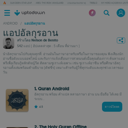
SUIKODEN STAR LEAP
ARES: THE IRON VANGUARD
เกมเล่นแร่แปรธาตุ
TREBLO
MY HERO ACADEMIA UNITE
ANDROID
/
แอปอัลกุรอาน
แอปอัลกุรอาน
สร้างโดย
Nelson de Benito
542 แอป
( อัปเดตล่าสุด : 5 เดือน ที่ผ่านมา )
นำอัลกุรอานไปกับคุณทุกที่: อ่านมันในภาษาอาหรับหรือในภาษาของคุณ ฟังเสียงนัก
อ่านชื่อดังแบบออฟไลน์ และรับการแจ้งเตือนการสวดมนต์เมื่อคุณต้องการ ค้นหาแอป
ฟรีเพื่อเรียนรู้หลักตัจญ์วีด ติดตามซูเราะห์เฉพาะ เช่น ซูเราะห์ยาซีน หรือศึกษาอัลกุ
รอานทั้งเล่มพร้อมคำอธิบาย (ตัฟซีร) เหมาะสำหรับผู้ใช้ทุกระดับและทุกช่วงเวลาของ
วัน
1. Quran Android
อัลกุรอาน พร้อม คำแปล หลายภาษา อ่าน บน มือถือ ได้เลย มี
ระบบ...
4.5
ดาวน์โหลด
2. The Holy Quran Offline