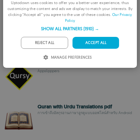
Uptodown uses cookies to offer you a better user experience, thus
customizing the content and ads we display to match your interests. By
ENGLISH
clicking “Accept all” you agree to the use of these cookies.
Our Privacy
Policy
FRENCH
Quran iPersian
SHOW ALL PARTNERS
(1910) →
แอปศึกษากุรอานภาษาเปอร์เซียพร้อมคำแปลและค้นหา
GERMAN
PORTUGUESE
REJECT ALL
ACCEPT ALL
ITALIAN
MANAGE PREFERENCES
SPANISH
Ayat Kursi
Appslipppers
ROMANIAN
Quran with Urdu Translations pdf
การเข้าถึงอัลกุรอานภาษาอูรดูแบบออฟไลน์สำหรับ Android