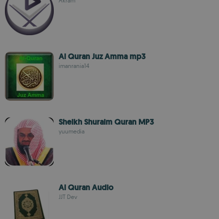
Akram
Al Quran Juz Amma mp3
imanrania14
Sheikh Shuraim Quran MP3
yuumedia
Al Quran Audio
JJT Dev