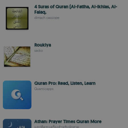
4 Suras of Quran (Al-Fatiha, Al-Ikhlas, Al-
Falaq,
dimach.cassiope
Roukiya
sacko
Quran Pro: Read, Listen, Learn
Quanticapps
Athan: Prayer Times Quran More
แอปที่ครบเครื่องสำหรับนักสวด