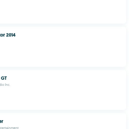
tor 2014
 GT
io Inc.
er
ntertainment