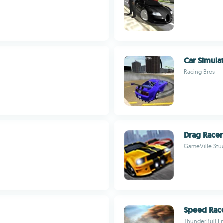
Car Simula
Racing Bros
Drag Racer
GameVille Stud
Speed Rac
ThunderBull E