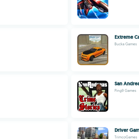
Extreme Ca
Bucka Games
San Andrea
Ping9 Games
Driver Ga
TrimcoGames