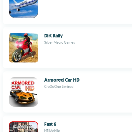
Dirt Rally
Silver Magic Games
Armored Car HD
CreDeOne Limited
Fast 6
NTIMobile