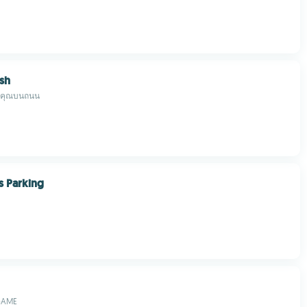
sh
งคุณบนถนน
s Parking
GAME