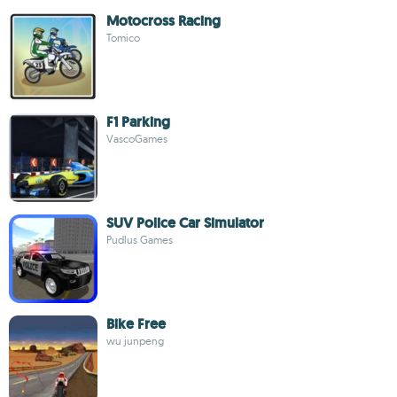
Motocross Racing
Tomico
F1 Parking
VascoGames
SUV Police Car Simulator
Pudlus Games
Bike Free
wu junpeng