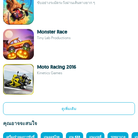
ขับอย่างระมัดระวังผ่านเส้นทางยาก ๆ
Monster Race
Tiny Lab Productions
Moto Racing 2016
Kinetics Games
ดูเพิ่มเติม
คุณอาจจะสนใจ
เครื่องจำลองการขับขี่
เกมออฟโรด
เกม 4X4
เกมแรลลี่
รถพยาบาล
เก