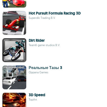
Hot Pursuit Formula Racing 3D
Superdik Trading B.V.
Dirt Rider
Team6 game studios B.V.
Реальные Тазы 3
Oppana Games
3D Speed
TopArt