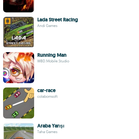
Lada Street Racing
Andi Games
Running Man
WBD.Mobile.Studio
car-race
colabomsoft
Araba Yarışı
Taha Games