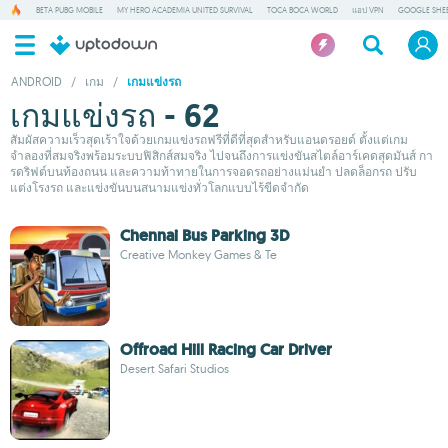
BETA PUBG MOBILE
MY HERO ACADEMIA UNITED SURVIVAL
TOCA BOCA WORLD
แอป VPN
GOOGLE SHE
ANDROID
/
เกม
/
เกมแข่งรถ
เกมแข่งรถ - 62
สัมผัสความเร็วสุดเร้าใจด้วยเกมแข่งรถฟรีที่ดีที่สุดสำหรับแอนดรอยด์ ตั้งแต่เกม
จำลองที่สมจริงพร้อมระบบฟิสิกส์สมจริง ไปจนถึงการแข่งขันสไตล์อาร์เคดสุดมันส์ กา
รดริฟต์บนท้องถนน และความท้าทายในการจอดรถอย่างแม่นยำ ปลดล็อกรถ ปรับ
แต่งโรงรถ และแข่งขันบนสนามแข่งทั่วโลกแบบไร้ขีดจำกัด
Chennai Bus Parking 3D
Creative Monkey Games & Te
Offroad Hill Racing Car Driver
Desert Safari Studios