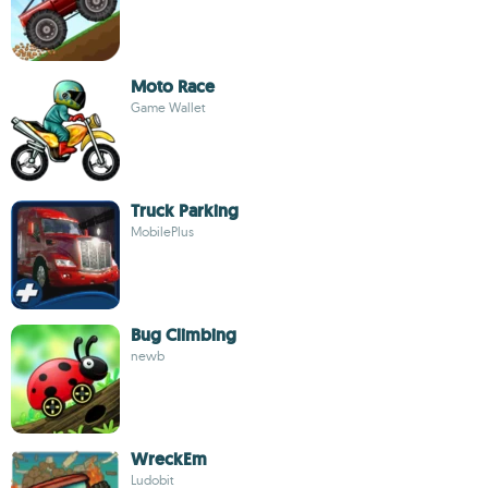
Moto Race
Game Wallet
Truck Parking
MobilePlus
Bug Climbing
newb
WreckEm
Ludobit