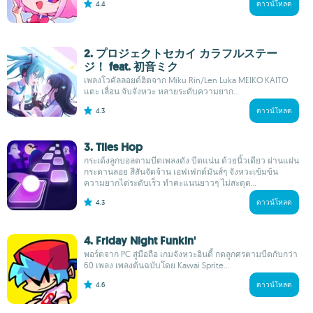
4.4
ดาวน์โหลด
2. プロジェクトセカイ カラフルステー
ジ！ feat. 初音ミク
เพลงโวคัลลอยด์ฮิตจาก Miku Rin/Len Luka MEIKO KAITO
แตะ เลื่อน จับจังหวะ หลายระดับความยาก...
4.3
ดาวน์โหลด
3. Tiles Hop
กระเด้งลูกบอลตามบีตเพลงดัง บีตแน่น ด้วยนิ้วเดียว ผ่านแผ่น
กระดานลอย สีสันจัดจ้าน เอฟเฟกต์มันส์ๆ จังหวะเข้มข้น
ความยากไต่ระดับเร็ว ทำคะแนนยาวๆ ไม่สะดุด...
4.3
ดาวน์โหลด
4. Friday Night Funkin'
พอร์ตจาก PC สู่มือถือ เกมจังหวะอินดี้ กดลูกศรตามบีตกับกว่า
60 เพลง เพลงต้นฉบับโดย Kawai Sprite...
4.6
ดาวน์โหลด