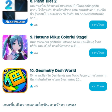
8. Piano Tiles 2
แตะกระเบื้องสีดำตามจังหวะเพลงเปียโนคลาสสิกสุดฮิต
ความเร็วไต่ระดับ ห้ามโดนสีขาว เล่นง่ายแต่ท้าทาย. สนุกฝึก
นิ้ว ลุ้นคอมโบและคะแนน ชิงอันดับ บน Android กับท่อนดัง
จาก...
4.5
ดาวน์โหลด
9. Hatsune Miku: Colorful Stage!
เพลง Vocaloid สุดฮิตกับ Hatsune Miku และเพื่อนๆ ในเก
มรีธึ่ม แตะ สไลด์ ตามโน้ตหลายระดับ...
4.4
ดาวน์โหลด
10. Geometry Dash World
10 เลเวลเดือดใน Dashlands และ Toxic Factory. กระโดดตาม
บีต ฝ่ากับดักจังหวะโหด จังหวะเพลง 2D...
4.5
ดาวน์โหลด
เกมเพิ่มเติมจากคอลเล็กชัน เกมจังหวะเพลง