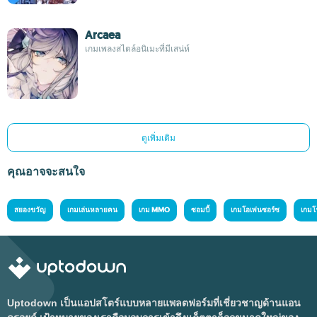
Arcaea
เกมเพลงสไตล์อนิเมะที่มีเสน่ห์
ดูเพิ่มเติม
คุณอาจจะสนใจ
สยองขวัญ
เกมเล่นหลายคน
เกม MMO
ซอมบี้
เกมโอเพ่นซอร์ซ
เกมโ
Uptodown เป็นแอปสโตร์แบบหลายแพลตฟอร์มที่เชี่ยวชาญด้านแอน