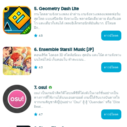
5. Geometry Dash Lite
กระโดดตามจังหวะเพลง ฝ่าด่าน เกมจังหวะเพลงแพลตฟอร์ม
สุดโหด แบบสปีดจัด จังหวะเป๊ะ พลาดนิดเดียวตาย ต้องรีแอค
ไว แตะเดียวก็เล่นได้ เพลงอิเล็กทรอนิกส์มันส์มาก. มีโหมด
ฝึก...
4.5
ดาวน์โหลด
6. Ensemble Stars!! Music (JP)
คอนเสิร์ต ไอดอล 3D สไตล์อนิเมะ สุดมัน แตะโน้ต ตามจังหวะ
บนไทม์ไลน์ เก็บคอมโบ ทำคะแนน...
4.3
ดาวน์โหลด
7. osu!
osu! เป็นเกมมิวสิควิดีโอบนพีชีที่โด่งดังในเวอร์ชั่นอย่างเป็น
ทางการที่ใช้งานได้บนแอนดรอยด์ เกมนี้ได้รับแรงบันดาลใจ
จากเกมสัญชาติญี่ปุ่นอย่าง "Osu!" สู้ สู้ "Ouendan" หรือ "Elite
Beat...
4.7
ดาวน์โหลด