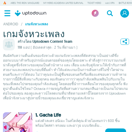
ARES: THE IRON VANGUARD
MY HERO ACADEMIA UNITED SURVIVAL
TICKET HERO
แอป VPN
BATTLE ROY
ANDROID
/
เกมจังหวะเพลง
เกมจังหวะเพลง
สร้างโดย
Uptodown Content Team
118 แอป
( อัปเดตล่าสุด : 2 วัน ที่ผ่านมา )
สัมผัสกับความตื่นเต้นของจังหวะด้วยเกมจังหวะเพลงที่คัดสรรมาเป็นอย่างดีซึ่ง
ออกแบบมาสำหรับอุปกรณ์แอนดรอยด์ของคุณโดยเฉพาะ ดำดิ่งสู่การรวบรวมเกมที่
น่าดึงดูดซึ่งจังหวะของคุณเป็นตัวนำทาง แตะ เลื่อน และจับคู่จังหวะให้เข้ากับภาพที่
สวยงามและเพลงประกอบที่ดื่มด่ำ ทำให้แต่ละเกมเป็นการเดินทางที่ไม่ซ้ำใครผ่าน
ดนตรีและการโต้ตอบ ไม่ว่าคุณจะเป็นผู้ชื่นชอบดนตรีหรือเพียงแค่ชอบความท้าทาย
รายการนี้มีสิ่งที่เหมาะกับทุกคน ลองจินตนาการว่าคุณกำลังเพลินเพลินไปกับเกมใน
ขณะที่เพลงโปรดของคุณกำลังเล่นอยู่ โดยคอยชี้นำการเคลื่อนไหวของคุณทุกครั้ง ฟัง
ดูน่าตื่นเต้นใช่ไหม? Octavia การผจญภัยที่ผสานความกลมกลืนอาจเป็นเกมโปรดเกม
ต่อไปของคุณ ลองดูและดาวน์โหลดเกมที่น่าติดตามเหล่านี้โดยตรงจาก Uptodown
เพื่อนำจังหวะมาสู่ปลายนิ้วของคุณและเชี่ยวชาญแต่ละจังหวะ
1. Gacha Life
แต่งตัวละคร อนิเมะ ในสไตล์คุณ ด้วยไอเทมกว่า 600 ชิ้น
พร้อมโพสท่า ทรงผม และอาวุธ แบบจัดเต็ม...